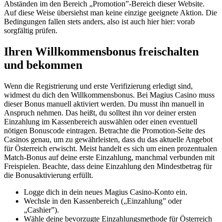
Abständen im den Bereich „Promotion”-Bereich dieser Website.
Auf diese Weise übersiehst man keine einzige geeignete Aktion. Die
Bedingungen fallen stets anders, also ist auch hier hier: vorab
sorgfältig prüfen.
Ihren Willkommensbonus freischalten
und bekommen
Wenn die Registrierung und erste Verifizierung erledigt sind,
widmest du dich den Willkommensbonus. Bei Magius Casino muss
dieser Bonus manuell aktiviert werden. Du musst ihn manuell in
Anspruch nehmen. Das heißt, du solltest ihn vor deiner ersten
Einzahlung im Kassenbereich auswählen oder einen eventuell
nötigen Bonuscode eintragen. Betrachte die Promotion-Seite des
Casinos genau, um zu gewährleisten, dass du das aktuelle Angebot
für Österreich erwischt. Meist handelt es sich um einen prozentualen
Match-Bonus auf deine erste Einzahlung, manchmal verbunden mit
Freispielen. Beachte, dass deine Einzahlung den Mindestbetrag für
die Bonusaktivierung erfüllt.
Logge dich in dein neues Magius Casino-Konto ein.
Wechsle in den Kassenbereich („Einzahlung” oder
„Cashier”).
Wähle deine bevorzugte Einzahlungsmethode für Österreich