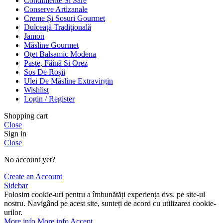
Condimente Si Sare
Conserve Artizanale
Creme Și Sosuri Gourmet
Dulceață Tradițională
Jamon
Măsline Gourmet
Oțet Balsamic Modena
Paste, Făină Si Orez
Sos De Roșii
Ulei De Măsline Extravirgin
Wishlist
Login / Register
Shopping cart
Close
Sign in
Close
No account yet?
Create an Account
Sidebar
Folosim cookie-uri pentru a îmbunătăți experiența dvs. pe site-ul
nostru. Navigând pe acest site, sunteți de acord cu utilizarea cookie-
urilor.
More info
More info
Accept