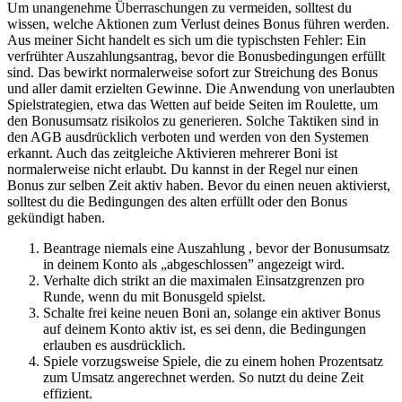
Um unangenehme Überraschungen zu vermeiden, solltest du
wissen, welche Aktionen zum Verlust deines Bonus führen werden.
Aus meiner Sicht handelt es sich um die typischsten Fehler: Ein
verfrühter Auszahlungsantrag, bevor die Bonusbedingungen erfüllt
sind. Das bewirkt normalerweise sofort zur Streichung des Bonus
und aller damit erzielten Gewinne. Die Anwendung von unerlaubten
Spielstrategien, etwa das Wetten auf beide Seiten im Roulette, um
den Bonusumsatz risikolos zu generieren. Solche Taktiken sind in
den AGB ausdrücklich verboten und werden von den Systemen
erkannt. Auch das zeitgleiche Aktivieren mehrerer Boni ist
normalerweise nicht erlaubt. Du kannst in der Regel nur einen
Bonus zur selben Zeit aktiv haben. Bevor du einen neuen aktivierst,
solltest du die Bedingungen des alten erfüllt oder den Bonus
gekündigt haben.
Beantrage niemals eine Auszahlung , bevor der Bonusumsatz
in deinem Konto als „abgeschlossen” angezeigt wird.
Verhalte dich strikt an die maximalen Einsatzgrenzen pro
Runde, wenn du mit Bonusgeld spielst.
Schalte frei keine neuen Boni an, solange ein aktiver Bonus
auf deinem Konto aktiv ist, es sei denn, die Bedingungen
erlauben es ausdrücklich.
Spiele vorzugsweise Spiele, die zu einem hohen Prozentsatz
zum Umsatz angerechnet werden. So nutzt du deine Zeit
effizient.