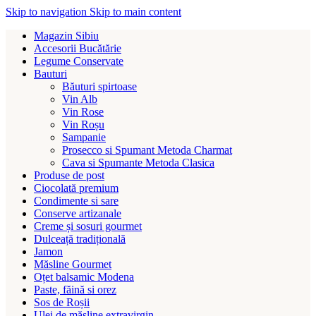
Skip to navigation
Skip to main content
Magazin Sibiu
Accesorii Bucătărie
Legume Conservate
Bauturi
Băuturi spirtoase
Vin Alb
Vin Rose
Vin Roșu
Sampanie
Prosecco si Spumant Metoda Charmat
Cava si Spumante Metoda Clasica
Produse de post
Ciocolată premium
Condimente si sare
Conserve artizanale
Creme și sosuri gourmet
Dulceață tradițională
Jamon
Măsline Gourmet
Oțet balsamic Modena
Paste, făină si orez
Sos de Roșii
Ulei de măsline extravirgin