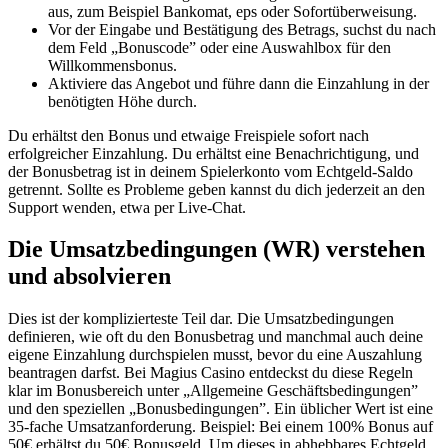
aus, zum Beispiel Bankomat, eps oder Sofortüberweisung.
Vor der Eingabe und Bestätigung des Betrags, suchst du nach
dem Feld „Bonuscode” oder eine Auswahlbox für den
Willkommensbonus.
Aktiviere das Angebot und führe dann die Einzahlung in der
benötigten Höhe durch.
Du erhältst den Bonus und etwaige Freispiele sofort nach
erfolgreicher Einzahlung. Du erhältst eine Benachrichtigung, und
der Bonusbetrag ist in deinem Spielerkonto vom Echtgeld-Saldo
getrennt. Sollte es Probleme geben kannst du dich jederzeit an den
Support wenden, etwa per Live-Chat.
Die Umsatzbedingungen (WR) verstehen
und absolvieren
Dies ist der komplizierteste Teil dar. Die Umsatzbedingungen
definieren, wie oft du den Bonusbetrag und manchmal auch deine
eigene Einzahlung durchspielen musst, bevor du eine Auszahlung
beantragen darfst. Bei Magius Casino entdeckst du diese Regeln
klar im Bonusbereich unter „Allgemeine Geschäftsbedingungen”
und den speziellen „Bonusbedingungen”. Ein üblicher Wert ist eine
35-fache Umsatzanforderung. Beispiel: Bei einem 100% Bonus auf
50€ erhältst du 50€ Bonusgeld. Um dieses in abhebbares Echtgeld