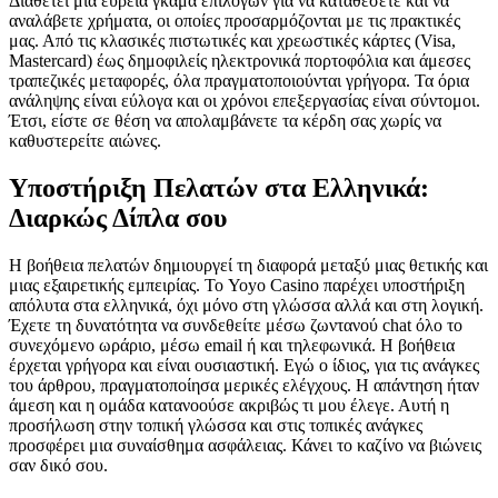
Διαθέτει μια ευρεία γκάμα επιλογών για να καταθέσετε και να
αναλάβετε χρήματα, οι οποίες προσαρμόζονται με τις πρακτικές
μας. Από τις κλασικές πιστωτικές και χρεωστικές κάρτες (Visa,
Mastercard) έως δημοφιλείς ηλεκτρονικά πορτοφόλια και άμεσες
τραπεζικές μεταφορές, όλα πραγματοποιούνται γρήγορα. Τα όρια
ανάληψης είναι εύλογα και οι χρόνοι επεξεργασίας είναι σύντομοι.
Έτσι, είστε σε θέση να απολαμβάνετε τα κέρδη σας χωρίς να
καθυστερείτε αιώνες.
Υποστήριξη Πελατών στα Ελληνικά:
Διαρκώς Δίπλα σου
Η βοήθεια πελατών δημιουργεί τη διαφορά μεταξύ μιας θετικής και
μιας εξαιρετικής εμπειρίας. Το Yoyo Casino παρέχει υποστήριξη
απόλυτα στα ελληνικά, όχι μόνο στη γλώσσα αλλά και στη λογική.
Έχετε τη δυνατότητα να συνδεθείτε μέσω ζωντανού chat όλο το
συνεχόμενο ωράριο, μέσω email ή και τηλεφωνικά. Η βοήθεια
έρχεται γρήγορα και είναι ουσιαστική. Εγώ ο ίδιος, για τις ανάγκες
του άρθρου, πραγματοποίησα μερικές ελέγχους. Η απάντηση ήταν
άμεση και η ομάδα κατανοούσε ακριβώς τι μου έλεγε. Αυτή η
προσήλωση στην τοπική γλώσσα και στις τοπικές ανάγκες
προσφέρει μια συναίσθημα ασφάλειας. Κάνει το καζίνο να βιώνεις
σαν δικό σου.