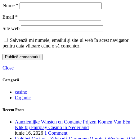
Nume
*
Email
*
Site web
Salvează-mi numele, emailul și site-ul web în acest navigator
pentru data viitoare când o să comentez.
Close
Categorii
casino
Organic
Recent Posts
Aanzienlijke Winsten en Contante Prijzen Komen Van Eén
Klik bij Fairplay Casino in Nederland
iunie 16, 2026
1 Comment
Coldbet Casino – Zdobądź Darmowe Obroty i Wygrywaj Od