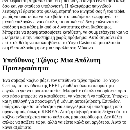
αντιληφθεί τη σημασία του. Η εμπειρία για κινητά είναι τόσο καλή
όσο και για σταθερό υπολογιστή. Η πλατφόρμα παιχνιδιού
λειτουργεί άριστα στο φυλλομετρητή του κινητού σας ή του tablet,
χωρίς να απαιτείται να κατεβάσετε οποιαδήποτε εφαρμογή. Το
μενού επιλογών είναι εύκολο, τα οπτικά εφέ δεν μειώνονται σε
απόδοση και κάθε μία από οι δυνατότητες είναι διαθέσιμες.
Μπορείτε να πραγματοποιήσετε κατάθεση, να συμμετάσχετε και να
μιλήσετε με την υποστήριξη χωρίς πρόβλημα. Αυτό σημαίνει ότι
είστε σε θέση να απολαμβάνετε το Yoyo Casino σε μια πλατεία
στη Θεσσαλονίκη ή σε μια παραλία στη Μύκονο.
Υπεύθυνος Τζόγος: Μια Απόλυτη
Προτεραιότητα
Ένα σοβαρό καζίνο βάζει τον υπεύθυνο τζόγο πρώτο. Το Yoyo
Casino, με την άδεια της ΕΕΕΠ, διαθέτει όλα τα απαραίτητα
εργαλεία για να προστατευτείτε. Μπορείτε εύκολα να ορίσετε όρια
στο πόσο μπορείτε να καταθέσετε, να χάσετε ή να παίξετε. Υπάρχει
και η επιλογή για προσωρινή ή μόνιμη αυτοεξαίρεση. Επιπλέον,
υπάρχουν άμεσοι σύνδεσμοι για επαγγελματική υποστήριξη από
οργανισμούς όπως ο ΚΕΘΕΑ. Αυτή η σοβαρή στάση δείχνει ότι το
καζίνο ενδιαφέρεται για το καλό σας μακροπρόθεσμα. Δεν θέλει
απλώς να παίζετε τώρα, αλλά να είστε καλά και αργότερα. Αυτό το
κάνει αξιόπιστο.