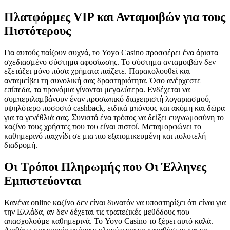
Πλατφόρμες VIP και Ανταμοιβών για τους
Πιστότερους
Για αυτούς παίζουν συχνά, το Yoyo Casino προσφέρει ένα άριστα
σχεδιασμένο σύστημα αφοσίωσης. Το σύστημα ανταμοιβών δεν
εξετάζει μόνο πόσα χρήματα παίζετε. Παρακολουθεί και
ανταμείβει τη συνολική σας δραστηριότητα. Όσο ανέρχεστε
επίπεδα, τα προνόμια γίνονται μεγαλύτερα. Ενδέχεται να
συμπεριλαμβάνουν έναν προσωπικό διαχειριστή λογαριασμού,
υψηλότερο ποσοστό cashback, ειδικά μπόνους και ακόμη και δώρα
για τα γενέθλιά σας. Συνιστά ένα τρόπος να δείξει ευγνωμοσύνη το
καζίνο τους χρήστες που του είναι πιστοί. Μεταμορφώνει το
καθημερινό παιχνίδι σε μια πιο εξατομικευμένη και πολυτελή
διαδρομή.
Οι Τρόποι Πληρωμής που Οι Έλληνες
Εμπιστεύονται
Κανένα online καζίνο δεν είναι δυνατόν να υποστηρίξει ότι είναι για
την Ελλάδα, αν δεν δέχεται τις τραπεζικές μεθόδους που
απασχολούμε καθημερινά. Το Yoyo Casino το ξέρει αυτό καλά.