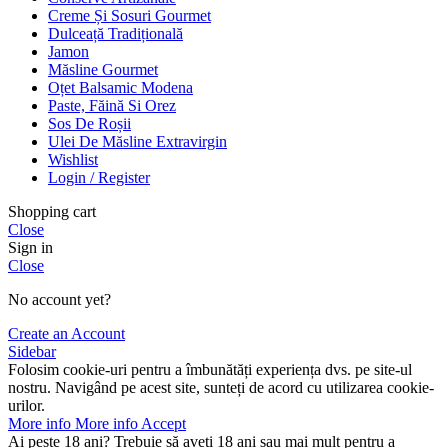
Creme Și Sosuri Gourmet
Dulceață Tradițională
Jamon
Măsline Gourmet
Oțet Balsamic Modena
Paste, Făină Si Orez
Sos De Roșii
Ulei De Măsline Extravirgin
Wishlist
Login / Register
Shopping cart
Close
Sign in
Close
No account yet?
Create an Account
Sidebar
Folosim cookie-uri pentru a îmbunătăți experiența dvs. pe site-ul
nostru. Navigând pe acest site, sunteți de acord cu utilizarea cookie-
urilor.
More info
More info
Accept
Ai peste 18 ani? Trebuie să aveți 18 ani sau mai mult pentru a