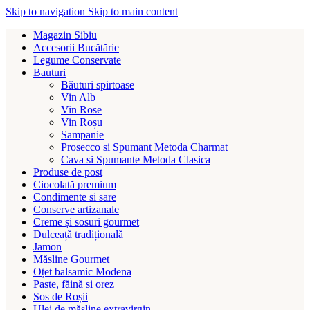
Skip to navigation
Skip to main content
Magazin Sibiu
Accesorii Bucătărie
Legume Conservate
Bauturi
Băuturi spirtoase
Vin Alb
Vin Rose
Vin Roșu
Sampanie
Prosecco si Spumant Metoda Charmat
Cava si Spumante Metoda Clasica
Produse de post
Ciocolată premium
Condimente si sare
Conserve artizanale
Creme și sosuri gourmet
Dulceață tradițională
Jamon
Măsline Gourmet
Oțet balsamic Modena
Paste, făină si orez
Sos de Roșii
Ulei de măsline extravirgin