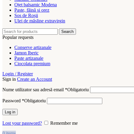
Oțet balsamic Modena
Paste, făină si orez
Sos de Roșii
Ulei de măsline extravirgin
Search
Popular requests
Conserve artizanale
Jamon Iberic
Paste artizanale
Ciocolata premium
Login / Register
Sign in
Create an Account
Nume utilizator sau adresă email
*
Obligatoriu
Password
*
Obligatoriu
Log in
Lost your password?
Remember me
0
items