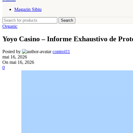
Magazin Sibiu
Search
Organic
Yoyo Casino – Informe Exhaustivo de Prot
Posted by
control11
mai 16, 2026
On mai 16, 2026
0