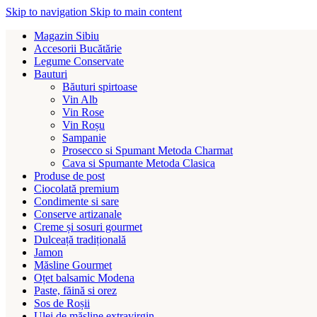
Skip to navigation
Skip to main content
Magazin Sibiu
Accesorii Bucătărie
Legume Conservate
Bauturi
Băuturi spirtoase
Vin Alb
Vin Rose
Vin Roșu
Sampanie
Prosecco si Spumant Metoda Charmat
Cava si Spumante Metoda Clasica
Produse de post
Ciocolată premium
Condimente si sare
Conserve artizanale
Creme și sosuri gourmet
Dulceață tradițională
Jamon
Măsline Gourmet
Oțet balsamic Modena
Paste, făină si orez
Sos de Roșii
Ulei de măsline extravirgin