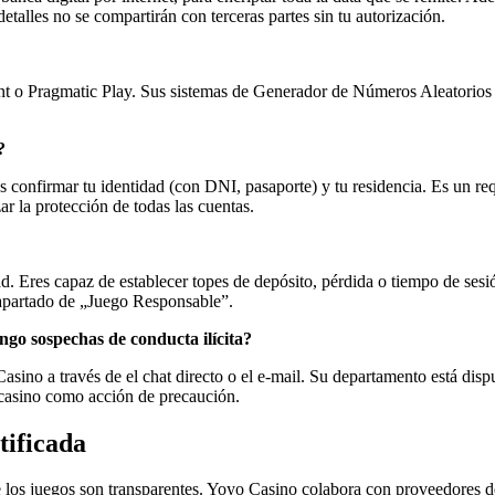
talles no se compartirán con terceras partes sin tu autorización.
tEnt o Pragmatic Play. Sus sistemas de Generador de Números Aleatorio
?
confirmar tu identidad (con DNI, pasaporte) y tu residencia. Es un req
ar la protección de todas las cuentas.
d. Eres capaz de establecer topes de depósito, pérdida o tiempo de sesió
a apartado de „Juego Responsable”.
ngo sospechas de conducta ilícita?
asino a través de el chat directo o el e-mail. Su departamento está disp
l casino como acción de precaución.
tificada
ue los juegos son transparentes. Yoyo Casino colabora con proveedores