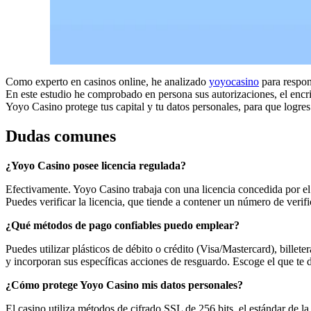
Como experto en casinos online, he analizado
yoyocasino
para respon
En este estudio he comprobado en persona sus autorizaciones, el encr
Yoyo Casino protege tus capital y tu datos personales, para que logres
Dudas comunes
¿Yoyo Casino posee licencia regulada?
Efectivamente. Yoyo Casino trabaja con una licencia concedida por el 
Puedes verificar la licencia, que tiende a contener un número de verific
¿Qué métodos de pago confiables puedo emplear?
Puedes utilizar plásticos de débito o crédito (Visa/Mastercard), billet
y incorporan sus específicas acciones de resguardo. Escoge el que te 
¿Cómo protege Yoyo Casino mis datos personales?
El casino utiliza métodos de cifrado SSL de 256 bits, el estándar de la