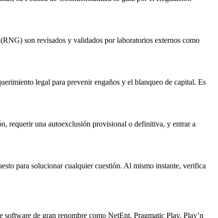
s (RNG) son revisados y validados por laboratorios externos como
uerimiento legal para prevenir engaños y el blanqueo de capital. Es
n, requerir una autoexclusión provisional o definitiva, y entrar a
uesto para solucionar cualquier cuestión. Al mismo instante, verifica
 de software de gran renombre como NetEnt, Pragmatic Play, Play’n