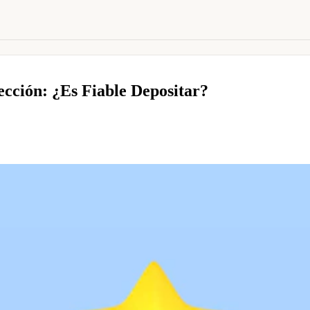
ección: ¿Es Fiable Depositar?