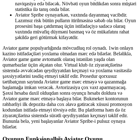
naviqasiya edə biləcək. Növbəti oyun bitdikdən sonra müştəri
statistika ilə tanış onda bilər.
Aviator Spribe oynayarkən, vaxtında dayanmaq vacibdir.
Lazımsız risk bütün pulların itirilməsinə səbəb ola bilər. Oyun
prosesini başa çatdırmaq üçün istifadəçiyə sadəcə olaraq
vaxtında müvafiq düyməni basmaq və öz mükafatını rahat
şəkildə geri götürmək kifayətdir.
Aviator game populyarlığında mövcudluq rol oynadı. 1win onlayn
kazino istifadəçiləri yoxlama olmadan mərc edə bilərlər. Beləliklə,
Aviator game game avtomatik olaraq istənilən yaşda olan
qumarbazlar üçün əlçatan olur. Virtual klub öz ziyarətçilərinə
sistemdə əvvəlcədən qeydiyyatdan keçməyi və yoxlama vasitəsilə
şəxsiyyətlərini təsdiq etməyi təklif edir. Prosedur qorxusuz
tərtibatçının saytında Aviator game mərc etməyə və qazanmağa
başlamağa imkan verəcək. Avtorizasiya çox vaxt aparmayacaq.
Şəxsi hesaba daxil olduqdan sonra oyunçu hesabı doldura və
Aviator game mərc etməyə başlaya bilər. Bukmeker kontorunun
rəhbərliyi ilk depozitə daha cox əlavə gətirəcək xüsusi promosyon
kodundan istifadə etməyi tövsiyə edir. Bu platforma həm də öz
ziyarətçilərinə sistemdə sürətli qeydiyyatdan keçməyi təklif edir.
Bununla belə, yeni başlayanlar Aviator Spribe-i pulsuz oynaya
bilərlər.
Oyunun Funksionallığı Aviator Oyunu