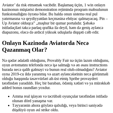
Aviator’ da risk etməmək vacibdir. Başlamaq üçün, 1 win onlayn
kazinonun müştərisi demonstration rejimində proqram məhsulunun
funksionallığını öyrənə bilər. Bu halda onun sistemə real pul
yatırmasına və qeydiyyatdan keçməsinə ehtiyac qalmayacaq. Pin –
Up Aviator olduqca” „məşhur bir qumar portalıdır. Şəbəkə
istifadəçiləri təkcə parlaq qrafika ilə deyil, həm də geniş əyləncə
diapazonu, eləcə də ardıcıl yüksək uduşlarla diqqəti cəlb edir.
Onlayn Kazinoda Aviatorda Necə
Qazanmaq Olar?
Nə qədər ədalətli olduğunu, Provably Fair nə üçün lazım olduğunu,
oyun avtomatını telefonda necə işə salmağı və ən əsası instructions
burada necə qalib gəlməyi və bunun real olub-olmadığını? Aviator
oyna 2019-cu ildə yaranmış və azart əyləncələrinin necə görünməli
olduğu haqqında təsəvvürləri alt-üst etmiş Spribe provayderi
tərəfindən yaradılıb. Heç bir baraban, ödəniş xətləri və ya mürəkkəb
added bonus raundları yoxdur.
Amma real işləyən və təcrübəli oyunçular tərəfindən istifadə
olunan dörd yanaşma var.
Təyyarənin ahora göylərə qalxdığı, veya birinci saniyədə
düşdüyü oyun əsl strike oldu.