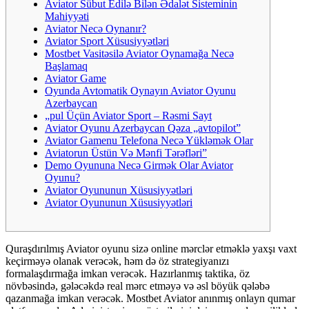
Aviator Sübut Edilə Bilən Ədalət Sisteminin
Mahiyyəti
Aviator Necə Oynanır?
Aviator Sport Xüsusiyyətləri
Mostbet Vasitəsilə Aviator Oynamağa Necə
Başlamaq
Aviator Game
Oyunda Avtomatik Oynayın Aviator Oyunu
Azerbaycan
„pul Üçün Aviator Sport – Rəsmi Sayt
Aviator Oyunu Azerbaycan Qəza „avtopilot”
Aviator Gamenu Telefona Necə Yükləmək Olar
Aviatorun Üstün Və Mənfi Tərəfləri”
Demo Oyununa Necə Girmək Olar Aviator
Oyunu?
Aviator Oyununun Xüsusiyyətləri
Aviator Oyununun Xüsusiyyətləri
Quraşdırılmış Aviator oyunu sizə online mərclər etməklə yaxşı vaxt
keçirməyə olanak verəcək, həm də öz strategiyanızı
formalaşdırmağa imkan verəcək. Hazırlanmış taktika, öz
növbəsində, gələcəkdə real mərc etməyə və əsl böyük qələbə
qazanmağa imkan verəcək. Mostbet Aviator anınmış onlayn qumar