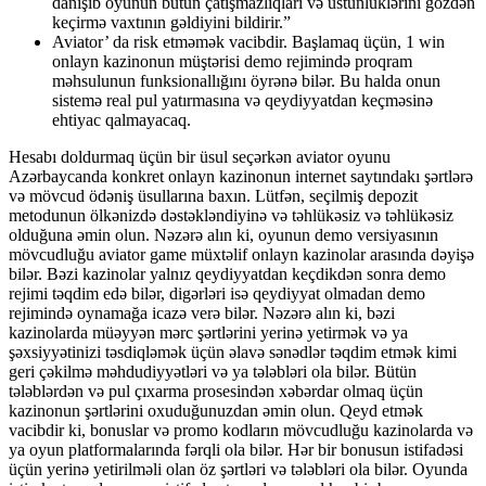
danışıb oyunun bütün çatışmazlıqları və üstünlüklərini gözdən
keçirmə vaxtının gəldiyini bildirir.”
Aviator’ da risk etməmək vacibdir. Başlamaq üçün, 1 win
onlayn kazinonun müştərisi demo rejimində proqram
məhsulunun funksionallığını öyrənə bilər. Bu halda onun
sistemə real pul yatırmasına və qeydiyyatdan keçməsinə
ehtiyac qalmayacaq.
Hesabı doldurmaq üçün bir üsul seçərkən aviator oyunu
Azərbaycanda konkret onlayn kazinonun internet saytındakı şərtlərə
və mövcud ödəniş üsullarına baxın. Lütfən, seçilmiş depozit
metodunun ölkənizdə dəstəkləndiyinə və təhlükəsiz və təhlükəsiz
olduğuna əmin olun. Nəzərə alın ki, oyunun demo versiyasının
mövcudluğu aviator game müxtəlif onlayn kazinolar arasında dəyişə
bilər. Bəzi kazinolar yalnız qeydiyyatdan keçdikdən sonra demo
rejimi təqdim edə bilər, digərləri isə qeydiyyat olmadan demo
rejimində oynamağa icazə verə bilər. Nəzərə alın ki, bəzi
kazinolarda müəyyən mərc şərtlərini yerinə yetirmək və ya
şəxsiyyətinizi təsdiqləmək üçün əlavə sənədlər təqdim etmək kimi
geri çəkilmə məhdudiyyətləri və ya tələbləri ola bilər. Bütün
tələblərdən və pul çıxarma prosesindən xəbərdar olmaq üçün
kazinonun şərtlərini oxuduğunuzdan əmin olun. Qeyd etmək
vacibdir ki, bonuslar və promo kodların mövcudluğu kazinolarda və
ya oyun platformalarında fərqli ola bilər. Hər bir bonusun istifadəsi
üçün yerinə yetirilməli olan öz şərtləri və tələbləri ola bilər. Oyunda