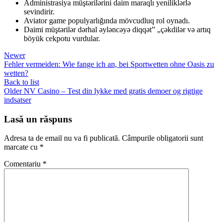
Administrasiya müştərilərini daim maraqlı yeniliklərlə
sevindirir.
Aviator game populyarlığında mövcudluq rol oynadı.
Daimi müştərilər dərhal əyləncəyə diqqət” „çəkdilər və artıq
böyük cekpotu vurdular.
Newer
Fehler vermeiden: Wie fange ich an, bei Sportwetten ohne Oasis zu
wetten?
Back to list
Older
NV Casino – Test din lykke med gratis demoer og rigtige
indsatser
Lasă un răspuns
Adresa ta de email nu va fi publicată.
Câmpurile obligatorii sunt
marcate cu
*
Comentariu
*