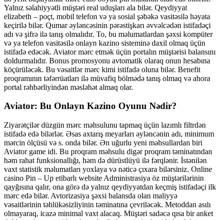
Yalnız səlahiyyətli müştəri real uduşları ala bilər. Qeydiyyat
elizabeth – poçt, mobil telefon və ya sosial şəbəkə vasitəsilə həyata
keçirilə bilər. Qumar əyləncəsinin pərəstişkarı əvvəlcədən istifadəçi
adı və şifrə ilə tanış olmalıdır. To, bu məlumatlardan şəxsi kompüter
və ya telefon vasitəsilə onlayn kazino sisteminə daxil olmaq üçün
istifadə edəcək. Aviator mərc etmək üçün portalın müştərisi balansını
doldurmalıdır. Bonus promosyonu avtomatik olaraq onun hesabına
köçürüləcək. Bu vəsaitlər mərc kimi istifadə oluna bilər. Benefit
proqramının təfərrüatları ilə müvafiq bölmədə tanış olmaq və ahora
portal rəhbərliyindən məsləhət almaq olar.
Aviator: Bu Onlayn Kazino Oyunu Nədir?
Ziyarətçilər düzgün mərc məhsulunu tapmaq üçün lazımlı filtrdən
istifadə edə bilərlər. Əsas axtarış meyarları əyləncənin adı, minimum
mərcin ölçüsü və s. onda bilər. Ən uğurlu yeni məhsullardan biri
Aviator game idi. Bu proqram məhsulu digər proqram təminatından
həm rahat funksionallığı, həm də dürüstlüyü ilə fərqlənir. İstənilən
vaxt statistik məlumatları yoxlaya və nəticə çıxara bilərsiniz. Online
casino Pin – Up etibarlı website Administrasiya öz müştərilərinin
qayğısına qalır, ona görə də yalnız qeydiyyatdan keçmiş istifadəçi ilk
mərc edə bilər. Avtorizasiya şəxsi balansda olan maliyyə
vəsaitlərinin təhlükəsizliyinin təminatına çevriləcək. Metoddan asılı
olmayaraq, icazə minimal vaxt alacaq. Müştəri sadəcə qısa bir anket