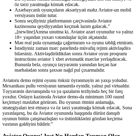
öz tərzi yaratmağa kömək edəcək.
Azərbaycanlı oyunçuların əksəriyyəti məhz Aviator-un mobil
versiyasını üstün tutur.
Sonra seçdiyiniz platformanın çərçivəsində Aviator
kazinosuna qeydiyyatdan keçmək lazım gələcək.”
„[newline]Amma unutma ki, Aviator azart oyunudur və yalnız
18+ yaşından yuxarı vətəndaşlar üçün əlçatandır.
Mən real pula oynamağa çağırmıram və oyunu təbliğ etmirəm.
İstədiyiniz zaman mərc panelində müvafiq rejimi aktivləşdirə
bilərsiniz. Aktivləşdirildikdən sonra Aviator oyun proqramı
instructions aviator 1 xbet avtomatik mərclər yerləşdirəcək.
Bununla belə, oyunçu təyyarənin yanından keçən hər
mərhələdən sonra şəxsən nağd pul çıxarmalıdır.
Aviatoru demo rejimi oyunu risksiz öyrənməyin ən yaxşı yoludur.
Mexanikası pullu versiyanın tamamilə eynidir, yalnız pul virtualdır.
Təyyarənin davranışında və ya qəzaların tezliyində heç bir fərq
yoxdur. Onlayn kazinoda Aviator demo-da minimum 100 raund
keçirməyi məsləhət görürəm. Bu oyunun ritmini anlamağa,
strategiyaları test etməyə və öz tərzi yaratmağa kömək edəcək. Sona
yaxınlaşırıq, bu da Aviator oyununda haqqında dürüst danışıb
oyunun bütün çatışmazlıqları və üstünlüklərini gözdən keçirmə
vaxtının gəldiyini bildirir.”
Aviator Oyunu’ Just Nu Hardan Tapmaq Olar