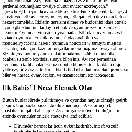
iştirak etməzdən və ya istifadə etməzdən əvvəl hər bir bonusun
şərtlərini oxumağınız tövsiyə olunur aviator azerbaycan.”
„[newline]Bir oyunda avtomatik oynatmadan istifadə edərkən qeyd
etmək vacibdir aviator oyunu oyunçu diqqətli olmalı və mərclərinə
nəzarət etməlidir. İtkilərin qarşısını almaq və büdcənizi idarə etmək
üçün ağlabatan limitlər təyin etmək və oyun prosesini izləmək
lazımdır. Oyunda avtomatik oynatmadan istifadə etməzdən əvvəl
aviator oyunu avtomatik oyunun funksionallığını və
məhdudiyyətlərini, habelə mümkün nəticələri w tamtym miejscu
başa düşmək üçün kazinonun şərtlərini oxumağınız tövsiyə olunur.
Siz bir çox tanınmış qumar platformalarında sübut oluna bilən
ədalətli sistemlə bəxtinizi sınaya bilərsiniz. Aviator permainan-
permainan tərtibatçıları yalnız sübut edilmiş virtual klublara diqqət
yetirməyi tövsiyə edir. Bu halda, istifadəçi aldadilmaqdan qorxmaya
bilər və harada oynayacağını və qazanacağını tez tapacaqdır.
Ilk Bahis’ I Necə Elemek Olar
Bütün bunlar sürətlə pul itirməyə və oyundan məyus olmağa gətirib
çıxarır. Uğursuzlar sırasında olmamaq üçün Aviator üçün bu
məsləhətləri qəbul ainsi que. Aviator game mövcud olduğu illər
ərzində oyunçular onlarla strategiya icad ediblər.
Düymələr barmaqlar üçün uyğunlaşdırılıb, interfeys zəif
telefonlarda belə separation etmir.