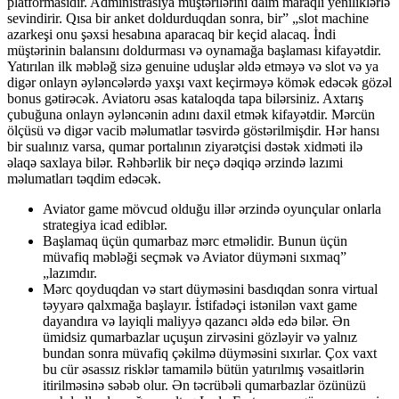
platformasıdır. Administrasiya müştərilərini daim maraqlı yeniliklərlə
sevindirir. Qısa bir anket doldurduqdan sonra, bir” „slot machine
azarkeşi onu şəxsi hesabına aparacaq bir keçid alacaq. İndi
müştərinin balansını doldurması və oynamağa başlaması kifayətdir.
Yatırılan ilk məbləğ sizə genuine uduşlar əldə etməyə və slot və ya
digər onlayn əyləncələrdə yaxşı vaxt keçirməyə kömək edəcək gözəl
bonus gətirəcək. Aviatoru əsas kataloqda tapa bilərsiniz. Axtarış
çubuğuna onlayn əyləncənin adını daxil etmək kifayətdir. Mərcün
ölçüsü və digər vacib məlumatlar təsvirdə göstərilmişdir. Hər hansı
bir sualınız varsa, qumar portalının ziyarətçisi dəstək xidməti ilə
əlaqə saxlaya bilər. Rəhbərlik bir neçə dəqiqə ərzində lazımi
məlumatları təqdim edəcək.
Aviator game mövcud olduğu illər ərzində oyunçular onlarla
strategiya icad ediblər.
Başlamaq üçün qumarbaz mərc etməlidir. Bunun üçün
müvafiq məbləği seçmək və Aviator düyməni sıxmaq”
„lazımdır.
Mərc qoyduqdan və start düyməsini basdıqdan sonra virtual
təyyarə qalxmağa başlayır. İstifadəçi istənilən vaxt game
dayandıra və layiqli maliyyə qazancı əldə edə bilər. Ən
ümidsiz qumarbazlar uçuşun zirvəsini gözləyir və yalnız
bundan sonra müvafiq çəkilmə düyməsini sıxırlar. Çox vaxt
bu cür əsassız risklər tamamilə bütün yatırılmış vəsaitlərin
itirilməsinə səbəb olur. Ən təcrübəli qumarbazlar özünüzü