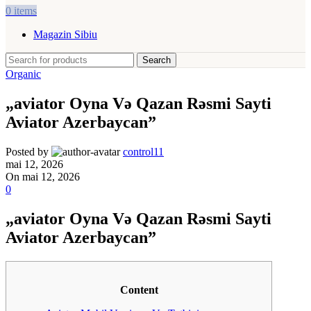
0
items
Magazin Sibiu
Search
Organic
„aviator Oyna Və Qazan Rəsmi Sayti
Aviator Azerbaycan”
Posted by
control11
mai 12, 2026
On mai 12, 2026
0
„aviator Oyna Və Qazan Rəsmi Sayti
Aviator Azerbaycan”
Content