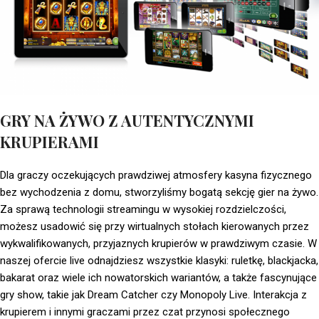
GRY NA ŻYWO Z AUTENTYCZNYMI
KRUPIERAMI
Dla graczy oczekujących prawdziwej atmosfery kasyna fizycznego
bez wychodzenia z domu, stworzyliśmy bogatą sekcję gier na żywo.
Za sprawą technologii streamingu w wysokiej rozdzielczości,
możesz usadowić się przy wirtualnych stołach kierowanych przez
wykwalifikowanych, przyjaznych krupierów w prawdziwym czasie. W
naszej ofercie live odnajdziesz wszystkie klasyki: ruletkę, blackjacka,
bakarat oraz wiele ich nowatorskich wariantów, a także fascynujące
gry show, takie jak Dream Catcher czy Monopoly Live. Interakcja z
krupierem i innymi graczami przez czat przynosi społecznego