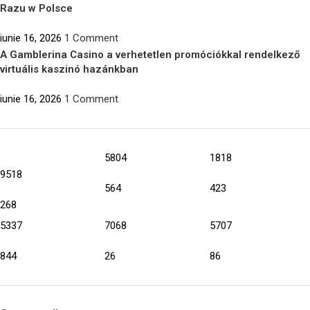
Razu w Polsce
iunie 16, 2026
1 Comment
A Gamblerina Casino a verhetetlen promóciókkal rendelkező
virtuális kaszinó hazánkban
iunie 16, 2026
1 Comment
5804
1818
9518
564
423
268
5337
7068
5707
844
26
86