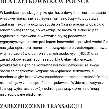
DLA UŻYTKOWNIKA W POLSCE
W kontekście polskiego rynku gier hazardowych online, posiadanie
właściwej licencji nie jest jedynie formalnością – to podstawa
zaufania i rękojmia uczciwości. Bison Casino pracuje w oparciu o
renomowaną licencję, co wskazuje, że nasza działalność jest
regularnie audytowana, a wszystkie gry są poddawane
rygorystycznym testom pod kątem losowości i sprawiedliwości. Dla
nas, jako operatora, licencja zobowiązuje do przestrzegania prawa,
w tym przepisów o ochronie danych osobowych (RODO) oraz
zasad odpowiedzialnego hazardu. Dla Ciebie, jako gracza,
przekształca się to na konkretne korzyści: pewność, że Twoje
środki są bezpieczne, wygrane są wypłacane terminowo, a
mechanika gier
https://www.crunchbase.com/organization/tlfe-mng
nie podlega w żaden sposób manipulowana. Wybierając kasyno z
licencją, wybierasz spokój i ochronę prawną, której nie oferują
nieuregulowane platformy.
ZABEZPIECZENIE TRANSAKCJI I