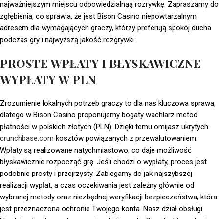
najważniejszym miejscu odpowiedzialnąą rozrywkę. Zapraszamy do
zgłębienia, co sprawia, że jest Bison Casino niepowtarzalnym
adresem dla wymagających graczy, którzy preferują spokój ducha
podczas gry i najwyższą jakość rozgrywki.
PROSTE WPŁATY I BŁYSKAWICZNE
WYPŁATY W PLN
Zrozumienie lokalnych potrzeb graczy to dla nas kluczowa sprawa,
dlatego w Bison Casino proponujemy bogaty wachlarz metod
płatności w polskich złotych (PLN). Dzięki temu omijasz ukrytych
crunchbase.com
kosztów powiązanych z przewalutowaniem.
Wpłaty są realizowane natychmiastowo, co daje możliwość
błyskawicznie rozpocząć grę. Jeśli chodzi o wypłaty, proces jest
podobnie prosty i przejrzysty. Zabiegamy do jak najszybszej
realizacji wypłat, a czas oczekiwania jest zależny głównie od
wybranej metody oraz niezbędnej weryfikacji bezpieczeństwa, która
jest przeznaczona ochronie Twojego konta. Nasz dział obsługi