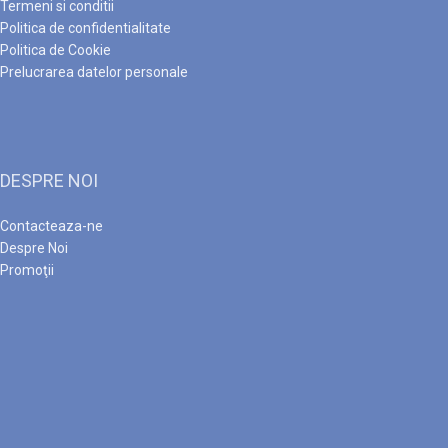
Termeni si conditii
Politica de confidentialitate
Politica de Cookie
Prelucrarea datelor personale
DESPRE NOI
Contacteaza-ne
Despre Noi
Promoţii