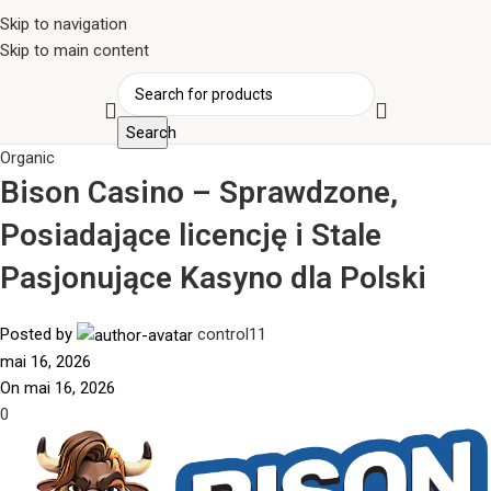
Skip to navigation
Skip to main content
Search
Organic
Bison Casino – Sprawdzone,
Posiadające licencję i Stale
Pasjonujące Kasyno dla Polski
Posted by
control11
mai 16, 2026
On mai 16, 2026
0