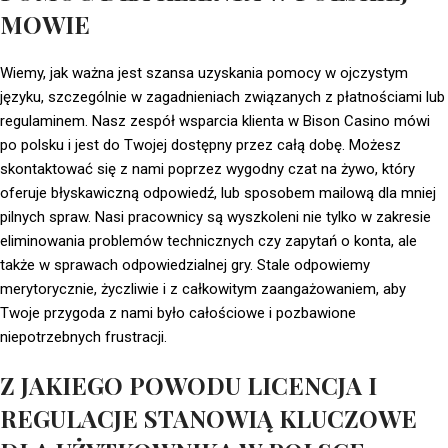
MOWIE
Wiemy, jak ważna jest szansa uzyskania pomocy w ojczystym
języku, szczególnie w zagadnieniach związanych z płatnościami lub
regulaminem. Nasz zespół wsparcia klienta w Bison Casino mówi
po polsku i jest do Twojej dostępny przez całą dobę. Możesz
skontaktować się z nami poprzez wygodny czat na żywo, który
oferuje błyskawiczną odpowiedź, lub sposobem mailową dla mniej
pilnych spraw. Nasi pracownicy są wyszkoleni nie tylko w zakresie
eliminowania problemów technicznych czy zapytań o konta, ale
także w sprawach odpowiedzialnej gry. Stale odpowiemy
merytorycznie, życzliwie i z całkowitym zaangażowaniem, aby
Twoje przygoda z nami było całościowe i pozbawione
niepotrzebnych frustracji.
Z JAKIEGO POWODU LICENCJA I
REGULACJE STANOWIĄ KLUCZOWE