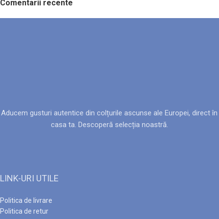
Comentarii recente
Aducem gusturi autentice din colțurile ascunse ale Europei, direct în
casa ta. Descoperă selecția noastră.
LINK-URI UTILE
Politica de livrare
Politica de retur