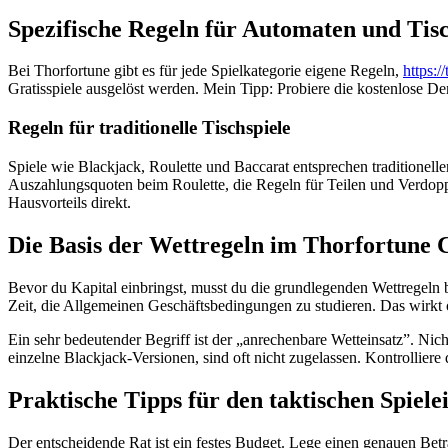
Spezifische Regeln für Automaten und Tisc
Bei Thorfortune gibt es für jede Spielkategorie eigene Regeln,
https:/
Gratisspiele ausgelöst werden. Mein Tipp: Probiere die kostenlose 
Regeln für traditionelle Tischspiele
Spiele wie Blackjack, Roulette und Baccarat entsprechen traditionel
Auszahlungsquoten beim Roulette, die Regeln für Teilen und Verdoppe
Hausvorteils direkt.
Die Basis der Wettregeln im Thorfortune 
Bevor du Kapital einbringst, musst du die grundlegenden Wettregeln b
Zeit, die Allgemeinen Geschäftsbedingungen zu studieren. Das wirkt 
Ein sehr bedeutender Begriff ist der „anrechenbare Wetteinsatz”. Ni
einzelne Blackjack-Versionen, sind oft nicht zugelassen. Kontrolli
Praktische Tipps für den taktischen Spiele
Der entscheidende Rat ist ein festes Budget. Lege einen genauen Betrag