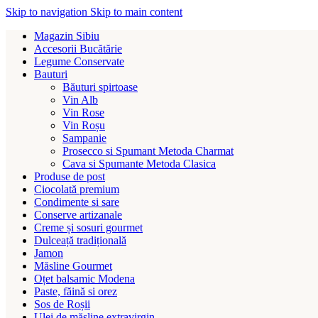
Skip to navigation
Skip to main content
Magazin Sibiu
Accesorii Bucătărie
Legume Conservate
Bauturi
Băuturi spirtoase
Vin Alb
Vin Rose
Vin Roșu
Sampanie
Prosecco si Spumant Metoda Charmat
Cava si Spumante Metoda Clasica
Produse de post
Ciocolată premium
Condimente si sare
Conserve artizanale
Creme și sosuri gourmet
Dulceață tradițională
Jamon
Măsline Gourmet
Oțet balsamic Modena
Paste, făină si orez
Sos de Roșii
Ulei de măsline extravirgin