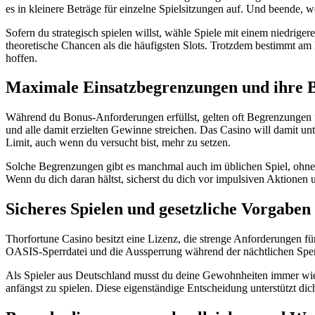
es in kleinere Beträge für einzelne Spielsitzungen auf. Und beende,
Sofern du strategisch spielen willst, wähle Spiele mit einem niedrige
theoretische Chancen als die häufigsten Slots. Trotzdem bestimmt am E
hoffen.
Maximale Einsatzbegrenzungen und ihre 
Während du Bonus-Anforderungen erfüllst, gelten oft Begrenzungen fü
und alle damit erzielten Gewinne streichen. Das Casino will damit unt
Limit, auch wenn du versucht bist, mehr zu setzen.
Solche Begrenzungen gibt es manchmal auch im üblichen Spiel, ohne B
Wenn du dich daran hältst, sicherst du dich vor impulsiven Aktionen 
Sicheres Spielen und gesetzliche Vorgaben
Thorfortune Casino besitzt eine Lizenz, die strenge Anforderungen f
OASIS-Sperrdatei und die Aussperrung während der nächtlichen Sperrs
Als Spieler aus Deutschland musst du deine Gewohnheiten immer wied
anfängst zu spielen. Diese eigenständige Entscheidung unterstützt di