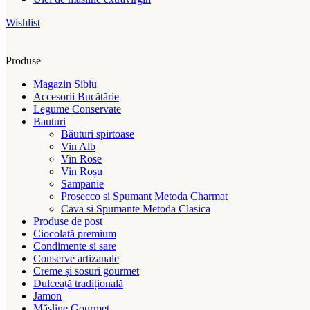
Wishlist
Produse
Magazin Sibiu
Accesorii Bucătărie
Legume Conservate
Bauturi
Băuturi spirtoase
Vin Alb
Vin Rose
Vin Roșu
Sampanie
Prosecco si Spumant Metoda Charmat
Cava si Spumante Metoda Clasica
Produse de post
Ciocolată premium
Condimente si sare
Conserve artizanale
Creme și sosuri gourmet
Dulceață tradițională
Jamon
Măsline Gourmet