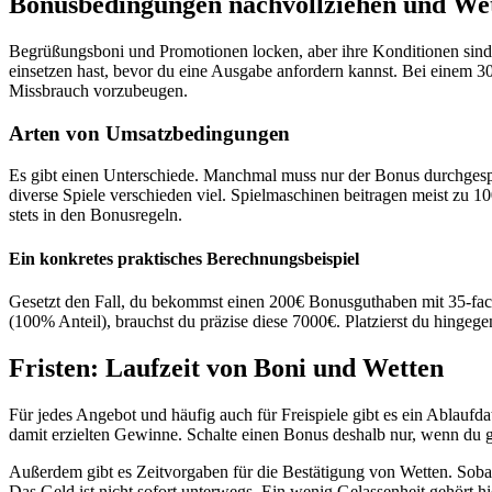
Bonusbedingungen nachvollziehen und Wet
Begrüßungsboni und Promotionen locken, aber ihre Konditionen sind 
einsetzen hast, bevor du eine Ausgabe anfordern kannst. Bei einem 
Missbrauch vorzubeugen.
Arten von Umsatzbedingungen
Es gibt einen Unterschiede. Manchmal muss nur der Bonus durchgespi
diverse Spiele verschieden viel. Spielmaschinen beitragen meist zu 1
stets in den Bonusregeln.
Ein konkretes praktisches Berechnungsbeispiel
Gesetzt den Fall, du bekommst einen 200€ Bonusguthaben mit 35-fach
(100% Anteil), brauchst du präzise diese 7000€. Platzierst du hingeg
Fristen: Laufzeit von Boni und Wetten
Für jedes Angebot und häufig auch für Freispiele gibt es ein Ablaufda
damit erzielten Gewinne. Schalte einen Bonus deshalb nur, wenn du gen
Außerdem gibt es Zeitvorgaben für die Bestätigung von Wetten. Sobal
Das Geld ist nicht sofort unterwegs. Ein wenig Gelassenheit gehört hi