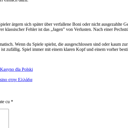
Spieler ärgern sich später über verfallene Boni oder nicht ausgezahlte 
rer klassischer Fehler ist das „Jagen” von Verlusten. Nach einer Pechs
atisch. Wenn du Spiele spielst, die ausgeschlossen sind oder kaum zur
 ist zufällig. Spiel immer mit einem klaren Kopf und einem vorher besti
 Kasyno dla Polski
asino στην Ελλάδα
ate cu
*