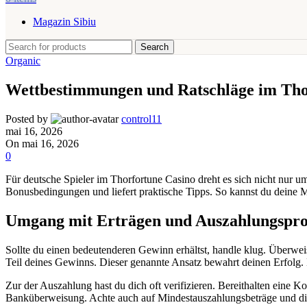
Magazin Sibiu
Search
Organic
Wettbestimmungen und Ratschläge im Thor
Posted by
control11
mai 16, 2026
On mai 16, 2026
0
Für deutsche Spieler im Thorfortune Casino dreht es sich nicht nur um
Bonusbedingungen und liefert praktische Tipps. So kannst du deine M
Umgang mit Erträgen und Auszahlungspro
Sollte du einen bedeutenderen Gewinn erhältst, handle klug. Überweise
Teil deines Gewinns. Dieser genannte Ansatz bewahrt deinen Erfolg. 
Zur der Auszahlung hast du dich oft verifizieren. Bereithalten eine K
Banküberweisung. Achte auch auf Mindestauszahlungsbeträge und die 