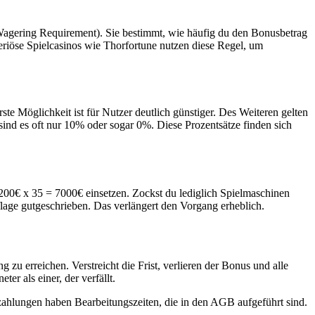
Wagering Requirement). Sie bestimmt, wie häufig du den Bonusbetrag
riöse Spielcasinos wie Thorfortune nutzen diese Regel, um
 Möglichkeit ist für Nutzer deutlich günstiger. Des Weiteren gelten
sind es oft nur 10% oder sogar 0%. Diese Prozentsätze finden sich
00€ x 35 = 7000€ einsetzen. Zockst du lediglich Spielmaschinen
flage gutgeschrieben. Das verlängert den Vorgang erheblich.
zu erreichen. Verstreicht die Frist, verlieren der Bonus und alle
r als einer, der verfällt.
zahlungen haben Bearbeitungszeiten, die in den AGB aufgeführt sind.