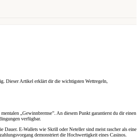
 Dieser Artikel erklärt dir die wichtigsten Wettregeln,
inen mentalen „Gewinnbremse”. An diesem Punkt garantierst du dir einen
edingungen verfügbar.
 Dauer. E-Wallets wie Skrill oder Neteller sind meist rascher als eine
zahlungsvorgang demonstriert die Hochwertigkeit eines Casinos.