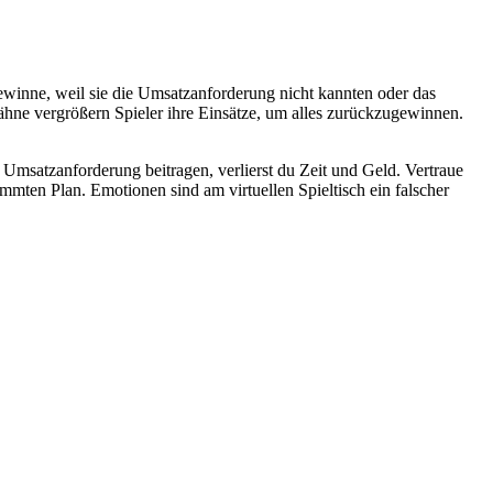
Gewinne, weil sie die Umsatzanforderung nicht kannten oder das
trähne vergrößern Spieler ihre Einsätze, um alles zurückzugewinnen.
 Umsatzanforderung beitragen, verlierst du Zeit und Geld. Vertraue
mmten Plan. Emotionen sind am virtuellen Spieltisch ein falscher