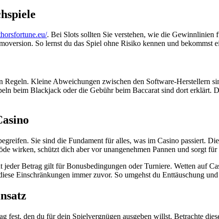
hspiele
/thorsfortune.eu/
. Bei Slots sollten Sie verstehen, wie die Gewinnlinie
Demoversion. So lernst du das Spiel ohne Risiko kennen und bekommst e
len Regeln. Kleine Abweichungen zwischen den Software-Herstellern si
ln beim Blackjack oder die Gebühr beim Baccarat sind dort erklärt. Di
Casino
egreifen. Sie sind die Fundament für alles, was im Casino passiert. D
öde wirken, schützt dich aber vor unangenehmen Pannen und sorgt für 
cht jeder Betrag gilt für Bonusbedingungen oder Turniere. Wetten auf
ere diese Einschränkungen immer zuvor. So umgehst du Enttäuschung un
insatz
 fest, den du für dein Spielvergnügen ausgeben willst. Betrachte dieses