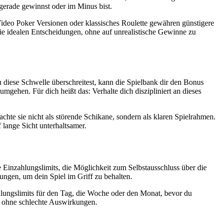
 gerade gewinnst oder im Minus bist.
e Video Poker Versionen oder klassisches Roulette gewähren günstigere
 die idealen Entscheidungen, ohne auf unrealistische Gewinne zu
 diese Schwelle überschreitest, kann die Spielbank dir den Bonus
mgehen. Für dich heißt das: Verhalte dich diszipliniert an dieses
te sie nicht als störende Schikane, sondern als klaren Spielrahmen.
 lange Sicht unterhaltsamer.
 Einzahlungslimits, die Möglichkeit zum Selbstausschluss über die
ungen, um dein Spiel im Griff zu behalten.
hlungslimits für den Tag, die Woche oder den Monat, bevor du
g, ohne schlechte Auswirkungen.