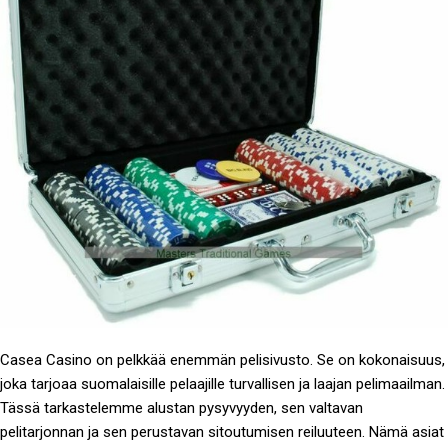
Casea Casino on pelkkää enemmän pelisivusto. Se on kokonaisuus,
joka tarjoaa suomalaisille pelaajille turvallisen ja laajan pelimaailman.
Tässä tarkastelemme alustan pysyvyyden, sen valtavan
pelitarjonnan ja sen perustavan sitoutumisen reiluuteen. Nämä asiat