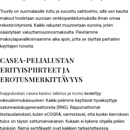
Trustly on suomalaisille tuttu ja suosittu vaihtoehto, sillä sen kautta
maksut hoidetaan suoraan verkkopankkitunnuksilla ilman omaa
rekisteröitymistä. Kaikki valuutat muunnetaan euroina, joten
säästytään valuuttamuunnosmaksuilta. Päivitämme
maksutapavalikoimaamme aika ajoin, jotta se täyttää parhaiten
käyttäjien toiveita.
CASEA-PELIALUSTAN
ERITYISPIIRTEET JA
EROTUSMERKITTÄVYYS
huippuluokan casea kasino talletus ja nosto
keskittyy
oikeudenmukaisuuteen. Kaikki pelimme käyttävät hyväksyttyjä
satunnaislukugeneraattoreita (RNG). Riippumattomat
testauslaitokset, kuten eCOGRA, varmistavat, että kunkin kierroksen
tulos on täysin sattumanvarainen. Kukaan ei kykene ohjailla pelien
tuloksiin. Nämä sertifikaatit ovat kaikkien tarkasteltavissa.