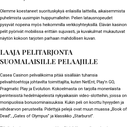
Olemme koestaneet suorituskykyä erilaisilla laitteilla, aikaisemmista
puhelimista uusimpiin huippumalleihin. Pelien latausnopeudet
pysyvät nopeina myös heikommilla verkkoyhteyksillä. Elävän kasinon
pelit pyörivät mobiilissa erittäin sujuvasti, ja kuvakulmat mukautuvat
näytön kokoon tarjoten parhaan mahdollisen kuvan.
LAAJA PELITARJONTA
SUOMALAISILLE PELAAJILLE
Casea Casinon pelivalikoima pitää sisällään tuhansia
pelivaihtoehtoja johtavilta toimittajilta, kuten NetEnt, Play’n GO,
Pragmatic Play ja Evolution. Kokoelmasta on tarjolla monenlaista
perinteisistä hedelmäpeleistä nykyaikaisiin video-slotteihin, joissa on
monipuolisia bonusominaisuuksia. Kukin peli on koottu hyvyyden ja
viihdearvon perusteella. Pidettyjä pelejä ovat muun muassa „Book of
Dead”, „Gates of Olympus” ja klassikko „Starburst”.