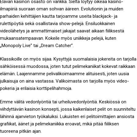
Elävän kasinon osasto on vankka. Sieltä löytyy oikeaa kasino-
ilmapiiriä suoraan oman sohvan ääreen. Evolutionin ja muiden
parhaiden kehittäjien kautta tarjoamme useita blackjack- ja
rulettipöytiä sekä osallistavia show-pelejä. Ensiluokkainen
videolähetys ja ammattimaiset jakajat saavat aikaan fiiliksestä
mukaansatempaavan. Kokeile myös uniikkeja pelejä, kuten
„Monopoly Live” tai „Dream Catcher”.
Klassikoille on myös sijaa. Kysyttyjä suomalaisia jokereita on tarjolla
sähköisessä muodossa, joten tutut pelimekaniikat kokevat raikkaan
elämän. Laajennamme pelivalikoimaamme alituisesti, joten uusia
julkaisuja on aina vastassa. Valikoimasta on tarjolla myös video-
pokeria ja erilaisia korttipelihahmoja.
Emme välitä vedonlyöntiä tai urheiluvedonlyöntiä. Keskiössä on
viihdyttävän kasinon konsepti, jossa kaikenlaiset pelit on suunniteltu
lähinnä ajanvieton työkaluiksi. Lukuisten eri pelitoimittajien ansiosta
grafiikat, äänet ja pelimekaniikka eroavat, mikä pitää fiiliksen
tuoreena pitkän ajan.