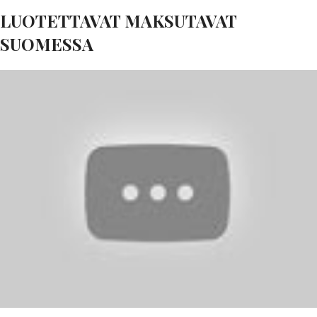
LUOTETTAVAT MAKSUTAVAT
SUOMESSA