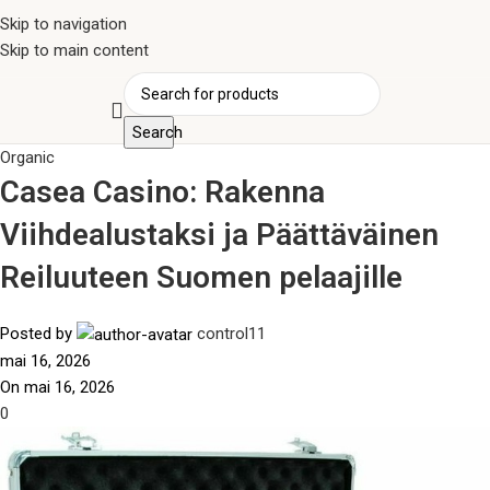
Skip to navigation
Skip to main content
Search
Organic
Casea Casino: Rakenna
Viihdealustaksi ja Päättäväinen
Reiluuteen Suomen pelaajille
Posted by
control11
mai 16, 2026
On mai 16, 2026
0