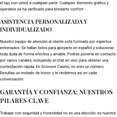
el lujo con usted a cualquier parte. Cualquier elemento gráfico y
operativo se ha verificado para brindarte confort.
ASISTENCIA PERSONALIZADA Y
INDIVIDUALIZADO
Nuestro equipo de atención al cliente está formado por expertos
entrenados. Se hallan listos para apoyarte en español y solucionar
toda duda de forma efectiva y amable. Podrás ponerte en contacto
por varios canales, incluyendo el chat en vivo, para obtener una
contestación rápida. En Scooore Casino, no eres un número.
Resultas un invitado de honor y te recibimos así en cada
conversación.
GARANTÍA Y CONFIANZA: NUESTROS
PILARES CLAVE
Trabajar con seguridad y honestidad no es una elección, es nuestra