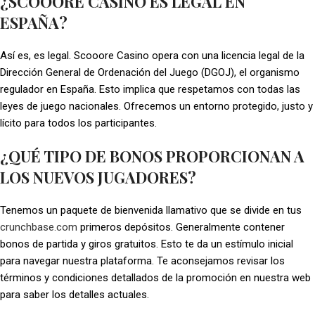
¿SCOOORE CASINO ES LEGAL EN
ESPAÑA?
Así es, es legal. Scooore Casino opera con una licencia legal de la
Dirección General de Ordenación del Juego (DGOJ), el organismo
regulador en España. Esto implica que respetamos con todas las
leyes de juego nacionales. Ofrecemos un entorno protegido, justo y
lícito para todos los participantes.
¿QUÉ TIPO DE BONOS PROPORCIONAN A
LOS NUEVOS JUGADORES?
Tenemos un paquete de bienvenida llamativo que se divide en tus
crunchbase.com
primeros depósitos. Generalmente contener
bonos de partida y giros gratuitos. Esto te da un estímulo inicial
para navegar nuestra plataforma. Te aconsejamos revisar los
términos y condiciones detallados de la promoción en nuestra web
para saber los detalles actuales.