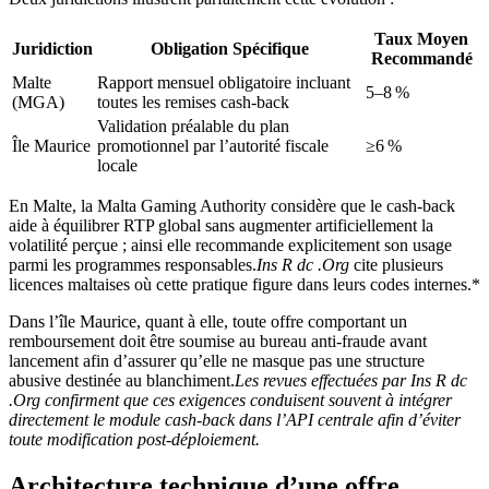
Taux Moyen
Juridiction
Obligation Spécifique
Recommandé
Malte
Rapport mensuel obligatoire incluant
5–8 %
(MGA)
toutes les remises cash‑back
Validation préalable du plan
Île Maurice
promotionnel par l’autorité fiscale
≥6 %
locale
En Malte, la Malta Gaming Authority considère que le cash‑back
aide à équilibrer RTP global sans augmenter artificiellement la
volatilité perçue ; ainsi elle recommande explicitement son usage
parmi les programmes responsables.
Ins R dc .Org
cite plusieurs
licences maltaises où cette pratique figure dans leurs codes internes.*
Dans l’île Maurice, quant à elle, toute offre comportant un
remboursement doit être soumise au bureau anti‑fraude avant
lancement afin d’assurer qu’elle ne masque pas une structure
abusive destinée au blanchiment.
Les revues effectuées par Ins R dc
.Org confirment que ces exigences conduisent souvent à intégrer
directement le module cash‑back dans l’API centrale afin d’éviter
toute modification post‑déploiement.
Architecture technique d’une offre