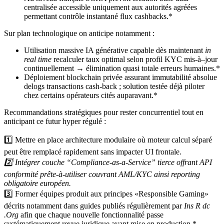
centralisée accessible uniquement aux autorités agréées
permettant contrôle instantané flux cash­backs.*
Sur plan technologique on anticipe notamment :
Utilisation massive IA générative capable dès maintenant
in
real time
recalculer taux optimal selon profil KYC mis-à–jour
continuellement → élimination quasi totale erreurs humaines.*
Déploiement blockchain privée assurant immutabilité absolue
delogs transactions cash-back ; solution testée déjà piloter
chez certains opérateurs cités auparavant.*
Recommandations stratégiques pour rester concurrentiel tout en
anticipant ce futur hyper régulé :
1️⃣ Mettre en place architecture modulaire où moteur calcul séparé
peut être remplacé rapidement sans impacter UI frontale.
2️⃣ Intégrer couche “Compliance-as-a-Service” tierce offrant API
conformité prête-à-utiliser couvrant AML/KYC ainsi reporting
obligatoire européen.
3️⃣ Former équipes produit aux principes «Responsible Gaming»
décrits notamment dans guides publiés régulièrement par
Ins R dc
.Org
afin que chaque nouvelle fonctionnalité passe
systématiquement revue juridique avant mise en production.*