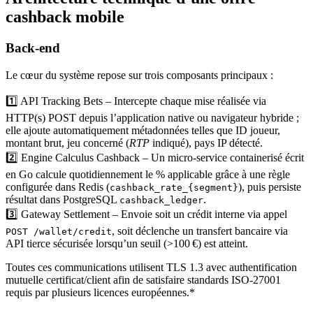
cashback mobile
Back‑end
Le cœur du système repose sur trois composants principaux :
1️⃣ API Tracking Bets – Intercepte chaque mise réalisée via
HTTP(s) POST depuis l’application native ou navigateur hybride ;
elle ajoute automatiquement métadonnées telles que ID joueur,
montant brut, jeu concerné (
RTP
indiqué), pays IP détecté.
2️⃣ Engine Calculus Cashback – Un micro‑service containerisé écrit
en Go calcule quotidiennement le % applicable grâce à une règle
configurée dans Redis (
), puis persiste
cashback_rate_{segment}
résultat dans PostgreSQL
.
cashback_ledger
3️⃣ Gateway Settlement – Envoie soit un crédit interne via appel
, soit déclenche un transfert bancaire via
POST /wallet/credit
API tierce sécurisée lorsqu’un seuil (>100 €) est atteint.
Toutes ces communications utilisent TLS 1.3 avec authentification
mutuelle certificat/client afin de satisfaire standards ISO‑27001
requis par plusieurs licences européennes.*