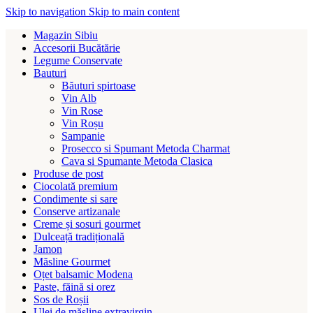
Skip to navigation
Skip to main content
Magazin Sibiu
Accesorii Bucătărie
Legume Conservate
Bauturi
Băuturi spirtoase
Vin Alb
Vin Rose
Vin Roșu
Sampanie
Prosecco si Spumant Metoda Charmat
Cava si Spumante Metoda Clasica
Produse de post
Ciocolată premium
Condimente si sare
Conserve artizanale
Creme și sosuri gourmet
Dulceață tradițională
Jamon
Măsline Gourmet
Oțet balsamic Modena
Paste, făină si orez
Sos de Roșii
Ulei de măsline extravirgin