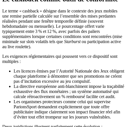
Le terme « cashback » désigne dans le contexte des jeux mobiles
une remise partielle calculée sur l’ensemble des mises perdantes
réalisées pendant une fenêtre temporelle définie (souvent
hebdomadaire ou mensuelle). Le pourcentage offert varie
typiquement entre 3 % et 12 %, avec parfois des paliers
supplémentaires lorsque certaines conditions sont rencontrées (mise
minimale sur slots volatils tels que
Starburst
ou participation active
au live roulette).
Les exigences réglementaires qui poussent vers ce dispositif sont
multiples :
Les licences émises par l’Autorité Nationale des Jeux obligent
chaque plateforme à démontrer que ses promotions ne créent
pas d’incitation excessive au jeu compulsif.
La directive européenne anti‑blanchiment impose la traçabilité
exhaustive des flux monétaires ; un système automatisé qui
calcule rétroactivement un % remboursé facilite cet audit.
Les organismes protecteurs comme celui qui supervise
ParionsSport demandent explicitement que toute offre
publicitaire indique clairement son impact financier réel afin
d’éviter tout effet trompeur sur les joueurs vulnérables.
Deux juridictions illustrent parfaitement cette évolution :