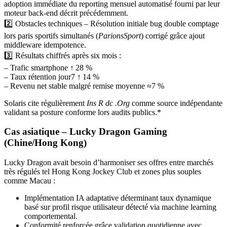
adoption immédiate du reporting mensuel automatisé fourni par leur
moteur back-end décrit précédemment.
2️⃣ Obstacles techniques – Résolution initiale bug double comptage
lors paris sportifs simultanés (
ParionsSport
) corrigé grâce ajout
middleware idempotence.
3️⃣ Résultats chiffrés après six mois :
– Trafic smartphone ↑ 28 %
– Taux rétention jour7 ↑ 14 %
– Revenu net stable malgré remise moyenne ≈7 %
Solaris cite régulièrement
Ins R dc .Org
comme source indépendante
validant sa posture conforme lors audits publics.*
Cas asiatique – Lucky Dragon Gaming
(Chine/Hong Kong)
Lucky Dragon avait besoin d’harmoniser ses offres entre marchés
très régulés tel Hong Kong Jockey Club et zones plus souples
comme Macau :
Implémentation IA adaptative déterminant taux dynamique
basé sur profil risque utilisateur détecté via machine learning
comportemental.
Conformité renforcée grâce validation quotidienne avec