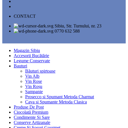
CONTACT
Sibiu, Str. Turnului, nr. 23
0770 632 588
Magazin Sibiu
Accesorii Bucătărie
Legume Conservate
Bauturi
Băuturi spirtoase
Vin Alb
Vin Rose
Vin Roșu
Sampanie
Prosecco si Spumant Metoda Charmat
Cava si Spumante Metoda Clasica
Produse De Post
Ciocolată Premium
Condimente Si Sare
Conserve Artizanale
Creme Și Sosuri Gourmet