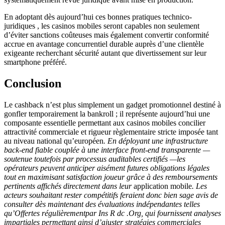
En adoptant dès aujourd’hui ces bonnes pratiques technico-
juridiques , les casinos mobiles seront capables non seulement
d’éviter sanctions coûteuses mais également convertir conformité
accrue en avantage concurrentiel durable auprès d’une clientèle
exigeante recherchant sécurité autant que divertissement sur leur
smartphone préféré.
Conclusion
Le cashback n’est plus simplement un gadget promotionnel destiné à
gonfler temporairement la bankroll ; il représente aujourd’hui une
composante essentielle permettant aux casinos mobiles concilier
attractivité commerciale et rigueur règlementaire stricte imposée tant
au niveau national qu’européen
. En déployant une infrastructure
back-end fiable couplée à une interface front-end transparente —
soutenue toutefois par processus auditables certifiés —les
opérateurs peuvent anticiper aisément futures obligations légales
tout en maximisant satisfaction joueur grâce à des remboursements
pertinents affichés directement dans leur
application mobile
. Les
acteurs souhaitant rester compétitifs feraient donc bien sage avis de
consulter dès maintenant des évaluations indépendantes telles
qu’Offertes régulièrementpar Ins R dc .Org, qui fournissent analyses
impartiales permettant ainsi d’ajuster stratégies commerciales