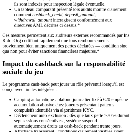
ils sont indexés pour inspection légale éventuelle.
Un tableau comparatif présenté lors audits montre clairement
comment
cashback_credit
,
deposit_amount
,
withdrawal_amount
interagissent conformément aux
directives AML décrites ci‑dessus.*
Ces mesures permettent aux auditeurs externes recommandés par Ins
R dc .Org certifiant rapidement que tous remboursements
proviennent bien uniquement des pertes déclarées — condition sine
qua non pour éviter sanctions financières majeures.*
Impact du cashback sur la responsabilité
sociale du jeu
Le programme cash‑back peut jouer un rôle préventif lorsqu’il est
conçu avec limites intégrées :
Capping automatique : plafond journalier fixé à €20 empêche
accumulation abusive chez joueurs présentant patterns
compulsifs identifiés via algorithmes KYC.
Déclencheur auto‑exclusion : dès que taux perte >70 % durant
sept sessions consécutives , système suspend
automatiquement droits au cash‑back pendant trente jours.
Affichage transparent : conditions clairement visibles avant