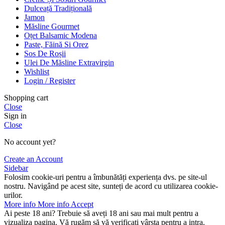
Dulceață Tradițională
Jamon
Măsline Gourmet
Oțet Balsamic Modena
Paste, Făină Si Orez
Sos De Roșii
Ulei De Măsline Extravirgin
Wishlist
Login / Register
Shopping cart
Close
Sign in
Close
No account yet?
Create an Account
Sidebar
Folosim cookie-uri pentru a îmbunătăți experiența dvs. pe site-ul
nostru. Navigând pe acest site, sunteți de acord cu utilizarea cookie-
urilor.
More info
More info
Accept
Ai peste 18 ani? Trebuie să aveți 18 ani sau mai mult pentru a
vizualiza pagina. Vă rugăm să vă verificați vârsta pentru a intra.