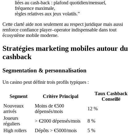
liées au cash‑back : plafond quotidien/mensuel,
fréquence maximale,
règles relatives aux jeux volatils.”
Cette clarté aide non seulement au respect juridique mais aussi
renforce confiance player–operator indispensable dans tout
écosystème mobile moderne.
Stratégies marketing mobiles autour du
cashback
Segmentation & personnalisation
Un casino peut définir trois profils typiques :
Taux Cashback
Segment
Critère Principal
Conseillé
Nouveaux
Moins de €500
12 %
arrivés
dépensés/mois
Joueurs
> €2000 dépensés/mois
8 %
réguliers
High rollers
Dépôts > €5000/mois
5 %