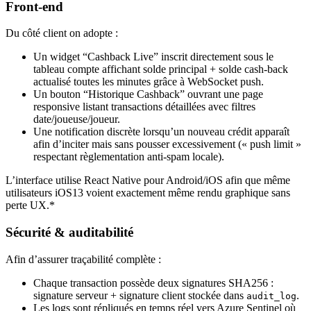
Front‑end
Du côté client on adopte :
Un widget “Cashback Live” inscrit directement sous le
tableau compte affichant solde principal + solde cash‑back
actualisé toutes les minutes grâce à WebSocket push.
Un bouton “Historique Cashback” ouvrant une page
responsive listant transactions détaillées avec filtres
date/joueuse/joueur.
Une notification discrète lorsqu’un nouveau crédit apparaît
afin d’inciter mais sans pousser excessivement (« push limit »
respectant règlementation anti‑spam locale).
L’interface utilise React Native pour Android/iOS afin que même
utilisateurs iOS13 voient exactement même rendu graphique sans
perte UX.*
Sécurité & auditabilité
Afin d’assurer traçabilité complète :
Chaque transaction possède deux signatures SHA256 :
signature serveur + signature client stockée dans
.
audit_log
Les logs sont répliqués en temps réel vers Azure Sentinel où