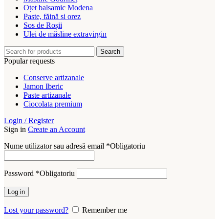
Oțet balsamic Modena
Paste, făină si orez
Sos de Roșii
Ulei de măsline extravirgin
Search
Popular requests
Conserve artizanale
Jamon Iberic
Paste artizanale
Ciocolata premium
Login / Register
Sign in
Create an Account
Nume utilizator sau adresă email
*
Obligatoriu
Password
*
Obligatoriu
Log in
Lost your password?
Remember me