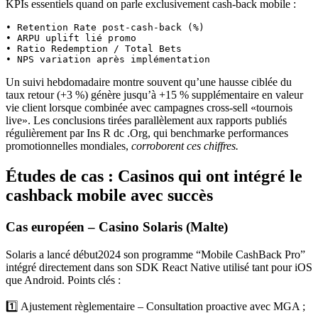
KPIs essentiels quand on parle exclusivement cash‑back mobile :
• Retention Rate post-cash-back (%)

• ARPU uplift lié promo

• Ratio Redemption / Total Bets

Un suivi hebdomadaire montre souvent qu’une hausse ciblée du
taux retour (+​3 %) génère jusqu’à +​15 % supplémentaire en valeur
vie client lorsque combinée avec campagnes cross-sell «tournois
live». Les conclusions tirées parallèlement aux rapports publiés
régulièrement par Ins R dc .Org, qui benchmarke performances
promotionnelles mondiales,
corroborent ces chiffres.
Études de cas : Casinos qui ont intégré le
cashback mobile avec succès
Cas européen – Casino Solaris (Malte)
Solaris a lancé début2024 son programme “Mobile CashBack Pro”
intégré directement dans son SDK React Native utilisé tant pour iOS
que Android. Points clés :
1️⃣ Ajustement règlementaire – Consultation proactive avec MGA ;