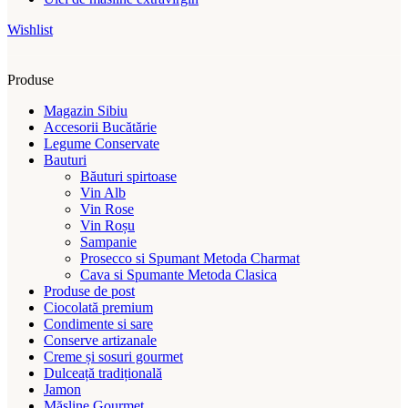
Wishlist
Produse
Magazin Sibiu
Accesorii Bucătărie
Legume Conservate
Bauturi
Băuturi spirtoase
Vin Alb
Vin Rose
Vin Roșu
Sampanie
Prosecco si Spumant Metoda Charmat
Cava si Spumante Metoda Clasica
Produse de post
Ciocolată premium
Condimente si sare
Conserve artizanale
Creme și sosuri gourmet
Dulceață tradițională
Jamon
Măsline Gourmet