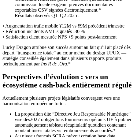
commission locale exigeant preuves documentaires
exportables CSV signées électroniquement.*
Résultats observés Q1–Q2 2025 :
• Augmentation trafic mobile ¥12M vs ¥9M précédent trimestre
• Réduction incidents AML signalés ‑30 %
• Satisfaction client mesurée NPS +9 points post-lancement
Lucky Dragon attribue son succès surtout au fait qu’il ait placé dès
départ “transparence totale” au cœur même du design UI/UX —
stratégie conseillée également dans plusieurs rapports produits
périodiquement par
Ins R dc .Org
.*
Perspectives d’évolution : vers un
écosystème cash‑back entièrement régulé
Actuellement plusieurs projets législatifs convergent vers une
harmonisation européenne forte :
La proposition dite “Directive Jeu Responsable Numérique”
vise dès2027 obliger tous fournisseurs opérants UE à publier
automatiquement tableau récapitulatif quotidien contenant
montant mises totales vs remboursements accordés.*
Au niveau français SCRA prévoit création base data