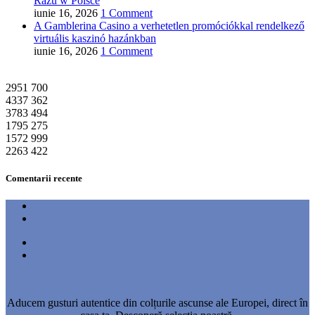
Razu w Polsce
iunie 16, 2026
1 Comment
A Gamblerina Casino a verhetetlen promóciókkal rendelkező
virtuális kaszinó hazánkban
iunie 16, 2026
1 Comment
2951
700
4337
362
3783
494
1795
275
1572
999
2263
422
Comentarii recente
Aducem gusturi autentice din colțurile ascunse ale Europei, direct în