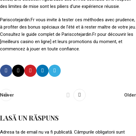
des limites de mise sont les piliers d’une expérience réussie.
Pariscotejardin.Fr vous invite à tester ces méthodes avec prudence,
à profiter des bonus spéciaux de l’été et à rester maître de votre jeu.
Consultez le guide complet de Pariscotejardin.Fr pour découvrir les
[meilleurs casino en ligne] et leurs promotions du moment, et
commencez à jouer en toute confiance.
Newer
Older
LASĂ UN RĂSPUNS
Adresa ta de email nu va fi publicată.
Câmpurile obligatorii sunt