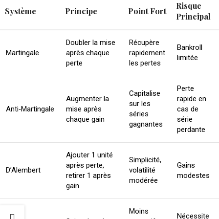
Risque
Système
Principe
Point Fort
Principal
Doubler la mise
Récupère
Bankroll
Martingale
après chaque
rapidement
limitée
perte
les pertes
Perte
Capitalise
Augmenter la
rapide en
sur les
Anti‑Martingale
mise après
cas de
séries
chaque gain
série
gagnantes
perdante
Ajouter 1 unité
Simplicité,
après perte,
Gains
D’Alembert
volatilité
retirer 1 après
modestes
modérée
gain
Moins
Nécessite