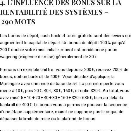
4. L’INFLUENCE DES BONUS SUR LA
RENTABILITÉ DES SYSTÈMES –
290 MOTS
Les bonus de dépôt, cash‑back et tours gratuits sont des leviers qui
augmentent le capital de départ. Un bonus de dépôt 100 % jusqu’à
200 € double votre mise initiale, mais il est conditionné par un
wagering (exigence de mise) généralement de 30 x.
Prenons un exemple chiffré : vous déposez 200 €, recevez 200 € de
bonus, soit un bankroll de 400 €. Vous décidez d’appliquer la
Martingale avec une mise de base de 5 €. La première perte vous
mène à 10 €, puis 20 €, 40 €, 80 €, 160 €, et enfin 320 €. Au total, vous
avez misé 5 + 10 + 20 + 40 + 80 + 160 + 320 = 635 €, bien au‑delà du
bankroll de 400 €. Le bonus vous a permis de pousser la séquence
d’une étape supplémentaire, mais il ne supprime pas le risque de
dépasser la limite de mise ou le plafond de bonus.