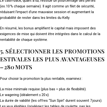
Le cash‑back, quant à lui, restitue un pourcentage des pertes
(ex. 10 % chaque semaine). Il agit comme un filet de sécurité,
réduisant l’impact d’une mauvaise session et augmentant la
probabilité de rester dans les limites du Kelly.
En résumé, les bonus amplifient le capital mais imposent des
exigences de mise qui doivent être intégrées dans le calcul de la
rentabilité de chaque système.
5. SÉLECTIONNER LES PROMOTIONS
ESTIVALES LES PLUS AVANTAGEUSES
– 280 MOTS
Pour choisir la promotion la plus rentable, examinez :
La mise minimale requise (plus bas = plus de flexibilité).
Le wagering (idéalement ≤ 20 x).
La durée de validité (les offres “Sun Spin” durent souvent 7 jours).
Les jeux éligibles (privilégiez les tables de roulette, pas les