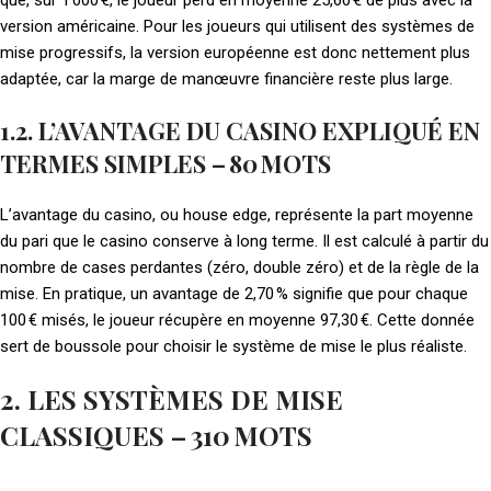
que, sur 1 000 €, le joueur perd en moyenne 25,60 € de plus avec la
version américaine. Pour les joueurs qui utilisent des systèmes de
mise progressifs, la version européenne est donc nettement plus
adaptée, car la marge de manœuvre financière reste plus large.
1.2. L’AVANTAGE DU CASINO EXPLIQUÉ EN
TERMES SIMPLES – 80 MOTS
L’avantage du casino, ou house edge, représente la part moyenne
du pari que le casino conserve à long terme. Il est calculé à partir du
nombre de cases perdantes (zéro, double zéro) et de la règle de la
mise. En pratique, un avantage de 2,70 % signifie que pour chaque
100 € misés, le joueur récupère en moyenne 97,30 €. Cette donnée
sert de boussole pour choisir le système de mise le plus réaliste.
2. LES SYSTÈMES DE MISE
CLASSIQUES – 310 MOTS