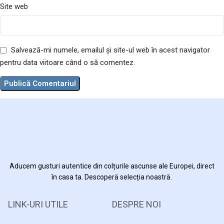
Site web
Salvează-mi numele, emailul și site-ul web în acest navigator
pentru data viitoare când o să comentez.
Aducem gusturi autentice din colțurile ascunse ale Europei, direct
în casa ta. Descoperă selecția noastră.
LINK-URI UTILE
DESPRE NOI