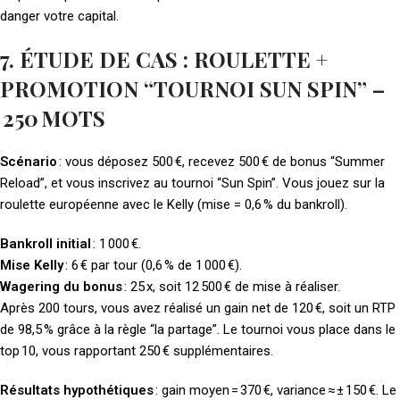
danger votre capital.
7. ÉTUDE DE CAS : ROULETTE +
PROMOTION “TOURNOI SUN SPIN” –
250 MOTS
Scénario
: vous déposez 500 €, recevez 500 € de bonus “Summer
Reload”, et vous inscrivez au tournoi “Sun Spin”. Vous jouez sur la
roulette européenne avec le Kelly (mise = 0,6 % du bankroll).
Bankroll initial
: 1 000 €.
Mise Kelly
: 6 € par tour (0,6 % de 1 000 €).
Wagering du bonus
: 25 x, soit 12 500 € de mise à réaliser.
Après 200 tours, vous avez réalisé un gain net de 120 €, soit un RTP
de 98,5 % grâce à la règle “la partage”. Le tournoi vous place dans le
top 10, vous rapportant 250 € supplémentaires.
Résultats hypothétiques
: gain moyen = 370 €, variance ≈ ± 150 €. Le