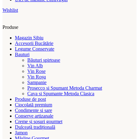
Wishlist
Produse
Magazin Sibiu
Accesorii Bucătărie
Legume Conservate
Bauturi
Băuturi spirtoase
Vin Alb
Vin Rose
Vin Roșu
Sampanie
Prosecco si Spumant Metoda Charmat
Cava si Spumante Metoda Clasica
Produse de post
Ciocolată premium
Condimente si sare
Conserve artizanale
Creme și sosuri gourmet
Dulceață tradițională
Jamon
Măsline Gourmet