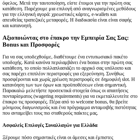
όφελος. Μετά την ταυτοποίηση, είστε έτοιμοι για την πρώτη σας
κατάθεση. Παρέχουμε μια επιλογή από αναγνωρισμένες μεθόδους
για την ελληνική αγορά: χρεωστικές κάρτες, e-wallets και
απευθείας τραπεζικές μεταφορές. Η διαδικασία είναι είναι σαφής
και κατανοητή.
Αξιοποιώντας στο έπακρο την Εμπειρία Σας Σας:
Bonus και Προσφορές
Για να σας υποδεχθούμε, διαθέτουμε ένα εντυπωσιακό πακέτο
υποδοχής. Κατά κανόνα περιλαμβάνει ένα bonus στην πρώτη σας
κατάθεση, το οποίο πολλαπλασιάζει το αρχικό σας υπόλοιπο και
σας παρέχει επιπλέον περιστροφές για εξερεύνηση. Συνήθως
προσφέρονται και χωρίς χρέωση περιστροφές σε δημοφιλή slot. Η
κατανόηση των των όρων και προϋποθέσεων είναι σημαντική.
Παρακαλώ μελετήστε προσεκτικά στοιχεία όπως οι απαιτήσεις
πονταρίσματος (wagering requirements) για να εκμεταλλευτείτε στο
έπακρο τις προσφορές. Πέρα από το welcome bonus, θα βρείτε
μόνιμους διαγωνισμούς και ένα πρόγραμμα ανταμοιβής πιστότητας
που ανταμείβει τους πιο σταθερούς παίκτες μας.
Ασφαλείς Επιλογές Συναλλαγών για Ελλάδα
Ξέρουμε πόσο σημαντικές είναι οι άμεσες και έμπιστες