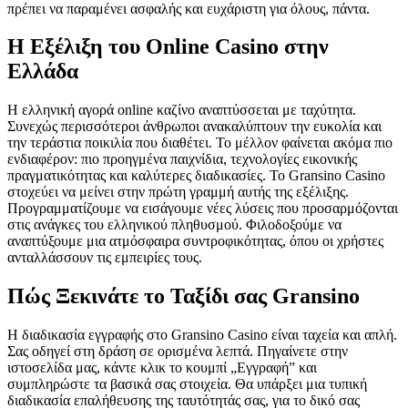
πρέπει να παραμένει ασφαλής και ευχάριστη για όλους, πάντα.
Η Εξέλιξη του Online Casino στην
Ελλάδα
Η ελληνική αγορά online καζίνο αναπτύσσεται με ταχύτητα.
Συνεχώς περισσότεροι άνθρωποι ανακαλύπτουν την ευκολία και
την τεράστια ποικιλία που διαθέτει. Το μέλλον φαίνεται ακόμα πιο
ενδιαφέρον: πιο προηγμένα παιχνίδια, τεχνολογίες εικονικής
πραγματικότητας και καλύτερες διαδικασίες. Το Gransino Casino
στοχεύει να μείνει στην πρώτη γραμμή αυτής της εξέλιξης.
Προγραμματίζουμε να εισάγουμε νέες λύσεις που προσαρμόζονται
στις ανάγκες του ελληνικού πληθυσμού. Φιλοδοξούμε να
αναπτύξουμε μια ατμόσφαιρα συντροφικότητας, όπου οι χρήστες
ανταλλάσσουν τις εμπειρίες τους.
Πώς Ξεκινάτε το Ταξίδι σας Gransino
Η διαδικασία εγγραφής στο Gransino Casino είναι ταχεία και απλή.
Σας οδηγεί στη δράση σε ορισμένα λεπτά. Πηγαίνετε στην
ιστοσελίδα μας, κάντε κλικ το κουμπί „Εγγραφή” και
συμπληρώστε τα βασικά σας στοιχεία. Θα υπάρξει μια τυπική
διαδικασία επαλήθευσης της ταυτότητάς σας, για το δικό σας