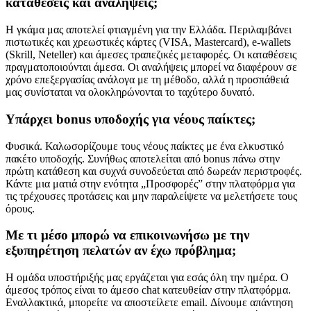
καταθέσεις και αναλήψεις;
Η γκάμα μας αποτελεί φτιαγμένη για την Ελλάδα. Περιλαμβάνει
πιστωτικές και χρεωστικές κάρτες (VISA, Mastercard), e-wallets
(Skrill, Neteller) και άμεσες τραπεζικές μεταφορές. Οι καταθέσεις
πραγματοποιούνται άμεσα. Οι αναλήψεις μπορεί να διαφέρουν σε
χρόνο επεξεργασίας ανάλογα με τη μέθοδο, αλλά η προσπάθειά
μας συνίσταται να ολοκληρώνονται το ταχύτερο δυνατό.
Υπάρχει bonus υποδοχής για νέους παίκτες;
Φυσικά. Καλωσορίζουμε τους νέους παίκτες με ένα ελκυστικό
πακέτο υποδοχής. Συνήθως αποτελείται από bonus πάνω στην
πρώτη κατάθεση και συχνά συνοδεύεται από δωρεάν περιστροφές.
Κάντε μια ματιά στην ενότητα „Προσφορές” στην πλατφόρμα για
τις τρέχουσες προτάσεις και μην παραλείψετε να μελετήσετε τους
όρους.
Με τι μέσο μπορώ να επικοινωνήσω με την
εξυπηρέτηση πελατών αν έχω πρόβλημα;
Η ομάδα υποστήριξής μας εργάζεται για εσάς όλη την ημέρα. Ο
άμεσος τρόπος είναι το άμεσο chat κατευθείαν στην πλατφόρμα.
Εναλλακτικά, μπορείτε να αποστείλετε email. Δίνουμε απάντηση