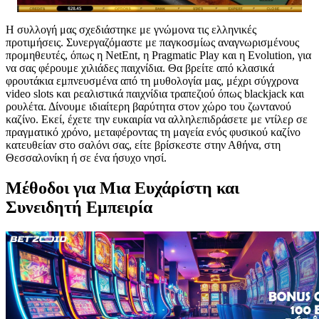
Η συλλογή μας σχεδιάστηκε με γνώμονα τις ελληνικές
προτιμήσεις. Συνεργαζόμαστε με παγκοσμίως αναγνωρισμένους
προμηθευτές, όπως η NetEnt, η Pragmatic Play και η Evolution, για
να σας φέρουμε χιλιάδες παιχνίδια. Θα βρείτε από κλασικά
φρουτάκια εμπνευσμένα από τη μυθολογία μας, μέχρι σύγχρονα
video slots και ρεαλιστικά παιχνίδια τραπεζιού όπως blackjack και
ρουλέτα. Δίνουμε ιδιαίτερη βαρύτητα στον χώρο του ζωντανού
καζίνο. Εκεί, έχετε την ευκαιρία να αλληλεπιδράσετε με ντίλερ σε
πραγματικό χρόνο, μεταφέροντας τη μαγεία ενός φυσικού καζίνο
κατευθείαν στο σαλόνι σας, είτε βρίσκεστε στην Αθήνα, στη
Θεσσαλονίκη ή σε ένα ήσυχο νησί.
Μέθοδοι για Μια Ευχάρίστη και
Συνειδητή Εμπειρία