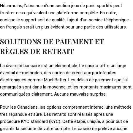
Néanmoins, l’absence d’une section jeux de paris sportifs peut
frustrer ceux qui veulent une plateforme complète. En outre,
quoique le support soit de qualité, l’ajout d’un service téléphonique
en français serait un plus évident pour une partie des utilisateurs.
SOLUTIONS DE PAIEMENT ET
RÈGLES DE RETRAIT
La diversité bancaire est un élément clé. Le casino offre un large
éventail de méthodes, des cartes de crédit aux portefeuilles
électroniques comme MuchBetter. Les délais de paiement que j’ai
remarqués sont dans la moyenne, et les montants maximums sont
communiquées clairement. Aucune mauvaise surprise.
Pour les Canadiens, les options comprennent Interac, une méthode
très répandue et sûre. Les retraits sont réalisés après une
procédure KYC standard (KYC). Cette étape, unique, a pour but de
garantir la sécurité de votre compte. Le casino ne prélève aucune