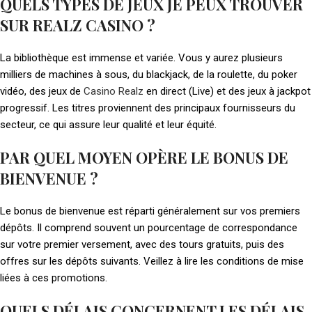
QUELS TYPES DE JEUX JE PEUX TROUVER
SUR REALZ CASINO ?
La bibliothèque est immense et variée. Vous y aurez plusieurs
milliers de machines à sous, du blackjack, de la roulette, du poker
vidéo, des jeux de
Casino Realz
en direct (Live) et des jeux à jackpot
progressif. Les titres proviennent des principaux fournisseurs du
secteur, ce qui assure leur qualité et leur équité.
PAR QUEL MOYEN OPÈRE LE BONUS DE
BIENVENUE ?
Le bonus de bienvenue est réparti généralement sur vos premiers
dépôts. Il comprend souvent un pourcentage de correspondance
sur votre premier versement, avec des tours gratuits, puis des
offres sur les dépôts suivants. Veillez à lire les conditions de mise
liées à ces promotions.
QUELS DÉLAIS CONCERNENT LES DÉLAIS