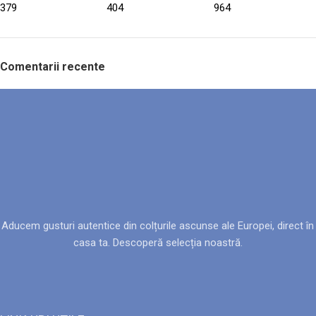
379
404
964
Comentarii recente
Aducem gusturi autentice din colțurile ascunse ale Europei, direct în
casa ta. Descoperă selecția noastră.