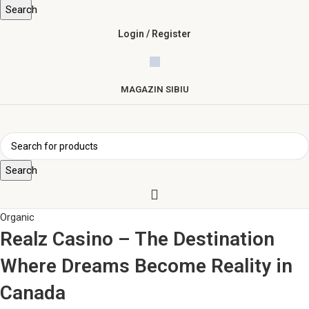
Search
Login / Register
MAGAZIN SIBIU
Search
Organic
Realz Casino – The Destination
Where Dreams Become Reality in
Canada