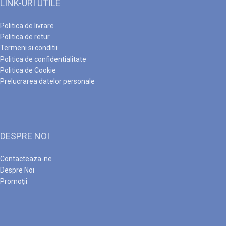
LINK-URI UTILE
Politica de livrare
Politica de retur
Termeni si conditii
Politica de confidentialitate
Politica de Cookie
Prelucrarea datelor personale
DESPRE NOI
Contacteaza-ne
Despre Noi
Promoţii