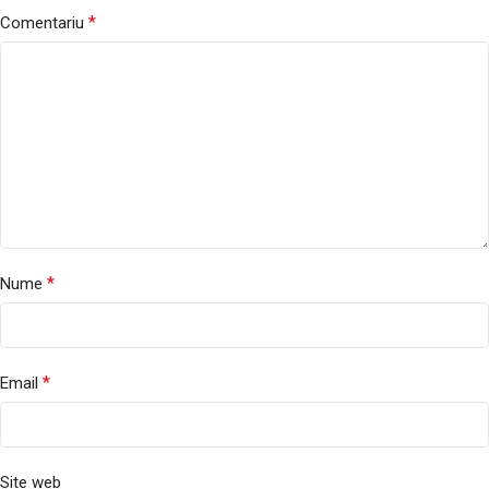
*
Comentariu
*
Nume
*
Email
Site web