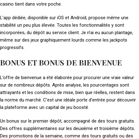
casino tient dans votre poche.
L’app dédiée, disponible sur iOS et Android, propose même une
stabilité un peu plus élevée. Toutes les fonctionnalités y sont
incorporées, du dépôt au service client. Je n’ai eu aucun plantage,
même sur des jeux graphiquement lourds comme les jackpots
progressifs.
BONUS ET BONUS DE BIENVENUE
L’offre de bienvenue a été élaborée pour procurer une vraie valeur
sur de nombreux dépôts. Après analyse, les pourcentages sont
attrayants et les conditions de mise, bien que réelles, restent dans
la norme du marché. C’est une idéale porte d’entrée pour découvrir
la plateforme avec un capital de jeu boosté.
Un bonus sur le premier dépôt, accompagné de des tours gratuits.
Des offres supplémentaires sur les deuxième et troisième dépôts.
Des promotions de la semaine, comme des tours gratuits ou des