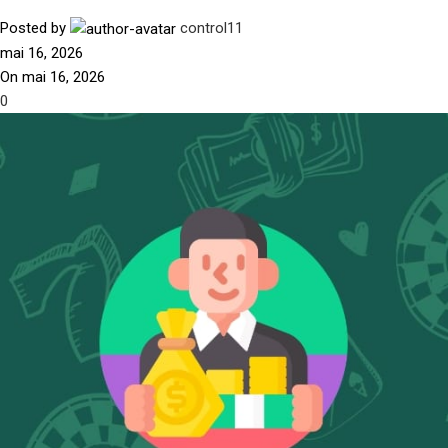
Posted by
control11
mai 16, 2026
On mai 16, 2026
0