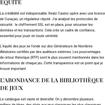
ÉQUITÉ
La crédibilité est indispensable. Realz Casino opère avec une licence
de Curaçao, un régulateur réputé. J’ai analysé les protocoles de
sécurité : le chiffrement SSL est en place, pour sécuriser les
données et les transactions. Cela crée un cadre de confiance,
essentiel pour jouer en toute sérénité.
L’équité des jeux se fonde sur des Générateurs de Nombres
Aléatoires certifiés par des auditeurs externes. Les pourcentages
de retour théorique (RTP) sont le plus souvent mentionnés dans les
informations de chaque jeu. Cette transparence est un point que je
trouve important.
L’ABONDANCE DE LA BIBLIOTHÈQUE
DE JEUX
Le catalogue est vaste et diversifié. On y dénombre plusieurs
milliers de titres, des slots aux jeux classiques les plus classiques.