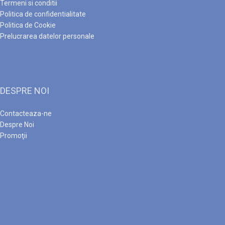
Termeni si conditii
Politica de confidentialitate
Politica de Cookie
Prelucrarea datelor personale
DESPRE NOI
Contacteaza-ne
Despre Noi
Promoţii