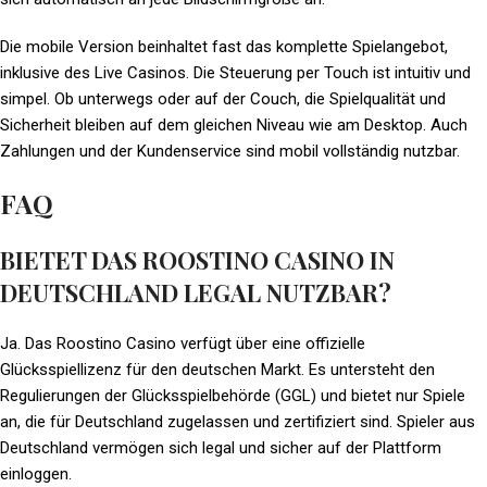
Die mobile Version beinhaltet fast das komplette Spielangebot,
inklusive des Live Casinos. Die Steuerung per Touch ist intuitiv und
simpel. Ob unterwegs oder auf der Couch, die Spielqualität und
Sicherheit bleiben auf dem gleichen Niveau wie am Desktop. Auch
Zahlungen und der Kundenservice sind mobil vollständig nutzbar.
FAQ
BIETET DAS ROOSTINO CASINO IN
DEUTSCHLAND LEGAL NUTZBAR?
Ja. Das Roostino Casino verfügt über eine offizielle
Glücksspiellizenz für den deutschen Markt. Es untersteht den
Regulierungen der Glücksspielbehörde (GGL) und bietet nur Spiele
an, die für Deutschland zugelassen und zertifiziert sind. Spieler aus
Deutschland vermögen sich legal und sicher auf der Plattform
einloggen.