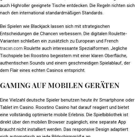
auch Highroller geeignete Tische entdecken. Die Regeln richten sich
nach den international standardmäßigen Standards.
Bei Spielen wie Blackjack lassen sich mit strategischen
Entscheidungen die Chancen verbessern. Die digitalen Roulette-
Varianten schließen ein zusätzlich zu European und French
tracxn.com
Roulette auch interessante Spezialformen. Jegliche
Tischspiele bei Roostino begeistern mit einer klaren Oberfläche,
authentischen Sounds und einem geschmeidigen Spielablauf, der
dem Flair eines echten Casinos entspricht.
GAMING AUF MOBILEN GERÄTEN
Eine Vielzahl deutsche Spieler benutzen heute ihr Smartphone oder
Tablet im Casino. Roostino Casino hat darauf reagiert und bietet
eine vollständig optimierte mobile Erlebnis. Die Spielbibliothek ist
direkt über den mobilen Browser zugänglich, eine separate App
braucht nicht installiert werden. Das responsive Design adaptiert
sich automatisch an jede Bildschirmgröße an.