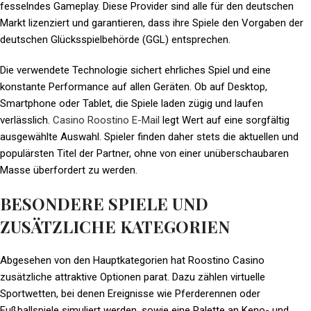
fesselndes Gameplay. Diese Provider sind alle für den deutschen
Markt lizenziert und garantieren, dass ihre Spiele den Vorgaben der
deutschen Glücksspielbehörde (GGL) entsprechen.
Die verwendete Technologie sichert ehrliches Spiel und eine
konstante Performance auf allen Geräten. Ob auf Desktop,
Smartphone oder Tablet, die Spiele laden zügig und laufen
verlässlich.
Casino Roostino E-Mail
legt Wert auf eine sorgfältig
ausgewählte Auswahl. Spieler finden daher stets die aktuellen und
populärsten Titel der Partner, ohne von einer unüberschaubaren
Masse überfordert zu werden.
BESONDERE SPIELE UND
ZUSÄTZLICHE KATEGORIEN
Abgesehen von den Hauptkategorien hat Roostino Casino
zusätzliche attraktive Optionen parat. Dazu zählen virtuelle
Sportwetten, bei denen Ereignisse wie Pferderennen oder
Fußballspiele simuliert werden, sowie eine Palette an Keno- und