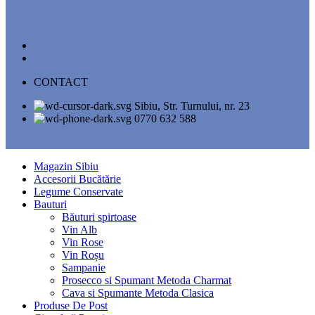
CONTACT
Sibiu, Str. Turnului, nr. 23
0770 632 588
Magazin Sibiu
Accesorii Bucătărie
Legume Conservate
Bauturi
Băuturi spirtoase
Vin Alb
Vin Rose
Vin Roșu
Sampanie
Prosecco si Spumant Metoda Charmat
Cava si Spumante Metoda Clasica
Produse De Post