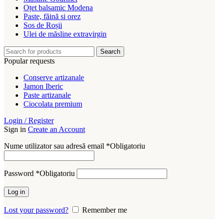
Oțet balsamic Modena
Paste, făină si orez
Sos de Roșii
Ulei de măsline extravirgin
Search
Popular requests
Conserve artizanale
Jamon Iberic
Paste artizanale
Ciocolata premium
Login / Register
Sign in
Create an Account
Nume utilizator sau adresă email
*
Obligatoriu
Password
*
Obligatoriu
Log in
Lost your password?
Remember me