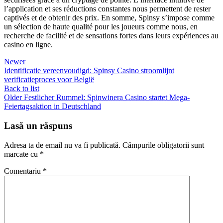
l’application et ses réductions constantes nous permettent de rester
captivés et de obtenir des prix. En somme, Spinsy s’impose comme
un sélection de haute qualité pour les joueurs comme nous, en
recherche de facilité et de sensations fortes dans leurs expériences au
casino en ligne.
Newer
Identificatie vereenvoudigd: Spinsy Casino stroomlijnt
verificatieproces voor België
Back to list
Older
Festlicher Rummel: Spinwinera Casino startet Mega-
Feiertagsaktion in Deutschland
Lasă un răspuns
Adresa ta de email nu va fi publicată.
Câmpurile obligatorii sunt
marcate cu
*
Comentariu
*