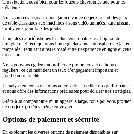
la navigation, aussi bien pour les joueurs chevronnés que pour les
débutants.
Nous sommes reçus par une gamme variée de jeux, allant des jeux
de table classiques aux machines à sous vidéo animées, garantissant
qu’il y en a pour tous les goûts.
L’une des caractéristiques les plus remarquables est l’option de
croupier en direct, qui nous immerge dans une atmosphère de jeu en
temps réel, réduisant ainsi le fossé entre l’expérience en ligne et celle
du casino.
Nous pouvons également profiter de promotions et de bonus
réguliers, ce qui maintient un taux d’engagement important et
gratifie notre fidélité.
L’analyse en temps réel nous autorise de surveiller nos performances
et nous offre des informations précieuses pour éclairer nos stratégies.
Grâce à sa compatibilité multi-appareils large, nous pouvons profiter
de nos jeux préférés même en voyage.
Options de paiement et sécurité
En explorant les diverses options de paiement disponibles sur