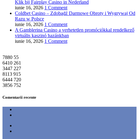
Klik bij Fairplay Casino in Nederland
iunie 16, 2026
1 Comment
Coldbet Casino – Zdobądź Darmowe Obroty i Wygrywaj Od
Razu w Polsce
iunie 16, 2026
1 Comment
A Gamblerina Casino a verhetetlen promóciókkal rendelkező
virtuális kaszinó hazánkban
iunie 16, 2026
1 Comment
7880
55
6410
261
3447
227
8113
915
6444
720
3856
752
Comentarii recente