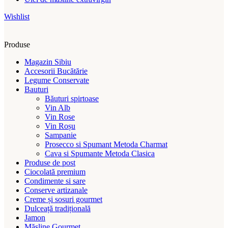
Wishlist
Produse
Magazin Sibiu
Accesorii Bucătărie
Legume Conservate
Bauturi
Băuturi spirtoase
Vin Alb
Vin Rose
Vin Roșu
Sampanie
Prosecco si Spumant Metoda Charmat
Cava si Spumante Metoda Clasica
Produse de post
Ciocolată premium
Condimente si sare
Conserve artizanale
Creme și sosuri gourmet
Dulceață tradițională
Jamon
Măsline Gourmet