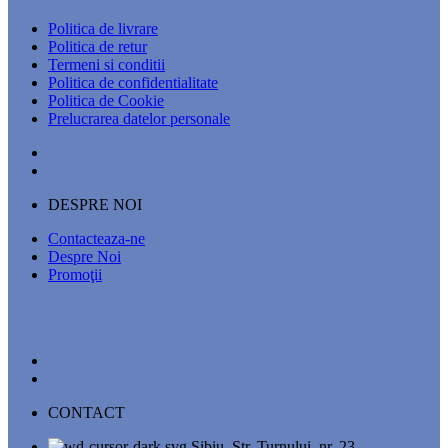
Politica de livrare
Politica de retur
Termeni si conditii
Politica de confidentialitate
Politica de Cookie
Prelucrarea datelor personale
DESPRE NOI
Contacteaza-ne
Despre Noi
Promoţii
CONTACT
Sibiu, Str. Turnului, nr. 23