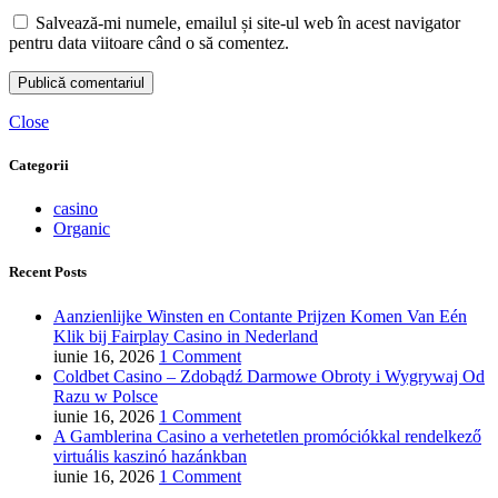
Salvează-mi numele, emailul și site-ul web în acest navigator
pentru data viitoare când o să comentez.
Close
Categorii
casino
Organic
Recent Posts
Aanzienlijke Winsten en Contante Prijzen Komen Van Eén
Klik bij Fairplay Casino in Nederland
iunie 16, 2026
1 Comment
Coldbet Casino – Zdobądź Darmowe Obroty i Wygrywaj Od
Razu w Polsce
iunie 16, 2026
1 Comment
A Gamblerina Casino a verhetetlen promóciókkal rendelkező
virtuális kaszinó hazánkban
iunie 16, 2026
1 Comment