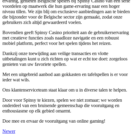
ervaring, genieten Belgische spelers bij Spinsy Casino van een serie
voordelen op maatwerk die hun game-ervaring naar een hoger
niveau tillen. We zijn blij om exclusieve aanbiedingen aan te bieden
die bijzonder voor de Belgische sector zijn gemaakt, zodat onze
gebruikers zich altijd gewaardeerd voelen.
Bovendien geeft Spinsy Casino prioriteit aan de gebruikerservaring
met creatieve functies zoals naadloze navigatie en een robuust
mobiel platform, perfect voor het spelen tijdens het reizen.
Dankzij onze toewijding aan veilige transacties en vlotte
uitbetalingen kunt u zich richten op wat er echt toe doet: zorgeloos
genieten van uw favoriete spellen.
Met een uitgebreid aanbod aan gokkasten en tafelspellen is er voor
ieder wat wils.
Ons klantenserviceteam staat klaar om u in diverse talen te helpen.
Door voor Spinsy te kiezen, spelen we niet zomaar; we worden
onderdeel van een bruisende gemeenschap die vooruitgang en
enthousiasme op elk gebied omarmt.
Doe mee en ervaar de vooruitgang van online gaming!
Newer