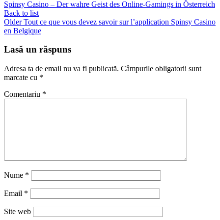
Spinsy Casino – Der wahre Geist des Online-Gamings in Österreich
Back to list
Older
Tout ce que vous devez savoir sur l’application Spinsy Casino
en Belgique
Lasă un răspuns
Adresa ta de email nu va fi publicată.
Câmpurile obligatorii sunt
marcate cu
*
Comentariu
*
Nume
*
Email
*
Site web