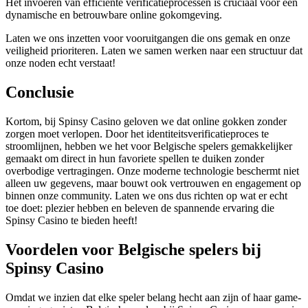
Het invoeren van efficiënte verificatieprocessen is cruciaal voor een
dynamische en betrouwbare online gokomgeving.
Laten we ons inzetten voor vooruitgangen die ons gemak en onze
veiligheid prioriteren. Laten we samen werken naar een structuur dat
onze noden echt verstaat!
Conclusie
Kortom, bij Spinsy Casino geloven we dat online gokken zonder
zorgen moet verlopen. Door het identiteitsverificatieproces te
stroomlijnen, hebben we het voor Belgische spelers gemakkelijker
gemaakt om direct in hun favoriete spellen te duiken zonder
overbodige vertragingen. Onze moderne technologie beschermt niet
alleen uw gegevens, maar bouwt ook vertrouwen en engagement op
binnen onze community. Laten we ons dus richten op wat er echt
toe doet: plezier hebben en beleven de spannende ervaring die
Spinsy Casino te bieden heeft!
Voordelen voor Belgische spelers bij
Spinsy Casino
Omdat we inzien dat elke speler belang hecht aan zijn of haar game-