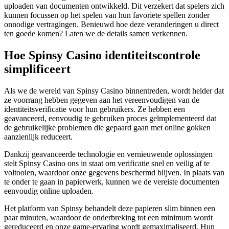
uploaden van documenten ontwikkeld. Dit verzekert dat spelers zich
kunnen focussen op het spelen van hun favoriete spellen zonder
onnodige vertragingen. Benieuwd hoe deze veranderingen u direct
ten goede komen? Laten we de details samen verkennen.
Hoe Spinsy Casino identiteitscontrole
simplificeert
Als we de wereld van Spinsy Casino binnentreden, wordt helder dat
ze voorrang hebben gegeven aan het vereenvoudigen van de
identiteitsverificatie voor hun gebruikers. Ze hebben een
geavanceerd, eenvoudig te gebruiken proces geïmplementeerd dat
de gebruikelijke problemen die gepaard gaan met online gokken
aanzienlijk reduceert.
Dankzij geavanceerde technologie en vernieuwende oplossingen
stelt Spinsy Casino ons in staat om verificatie snel en veilig af te
voltooien, waardoor onze gegevens beschermd blijven. In plaats van
te onder te gaan in papierwerk, kunnen we de vereiste documenten
eenvoudig online uploaden.
Het platform van Spinsy behandelt deze papieren slim binnen een
paar minuten, waardoor de onderbreking tot een minimum wordt
gereduceerd en onze game-ervaring wordt gemaximaliseerd. Hun