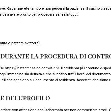
serve. Risparmierete tempo e non perderai la pazienza. Il casino chied
a devi avere pronto per procedere senza intoppi:
ntità o patente svizzera).
.
E DURANTE LA PROCEDURA DI CONT
bile
https://instantccasino.com/it-ch/
. Il problema più comune è spe
gni immagine sia definita e che si notino tutti i bordi del documento.
e quelli che appaiono sul documento di residenza. Accertati che siano ug
E DELL’PROFILO
 guardare con attenzione ogni schermata per non commettere errori. 