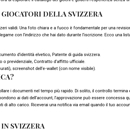
GIOCATORI DELLA SVIZZERA
izzeri validi. Una foto chiara e a fuoco è fondamentale per una revisio
egame con l’indirizzo che hai dato durante l’iscrizione. Ecco una list
cumento d’identità elvetico, Patente di guida svizzera.
 previdenziale, Contratto d’affitto ufficiale.
urati), screenshot dell’e-wallet (con nome visibile).
ICA?
llare i documenti nel tempo più rapido. Di solito, il controllo termina
rispondono ai dati dell’account, l’approvazione può essere concessa qu
ti di alto carico. Riceverai una notifica via email quando il tuo accou
IN SVIZZERA