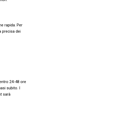
ne rapida. Per
a precisa dei
 entro 24-48 ore
asi subito. I
nt sarà