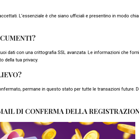
 accettati. L’essenziale è che siano ufficiali e presentino in modo chi
DOCUMENTI?
 tuoi dati con una crittografia SSL avanzata. Le informazioni che forn
to della tua privacy.
LIEVO?
fermato, permane in questo stato per tutte le transazioni future. Dov
EMAIL DI CONFERMA DELLA REGISTRAZIO