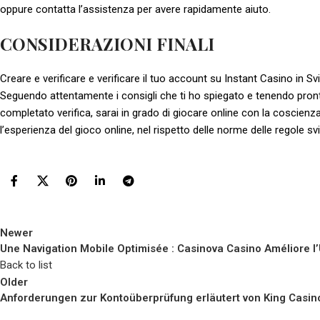
oppure contatta l’assistenza per avere rapidamente aiuto.
CONSIDERAZIONI FINALI
Creare e verificare e verificare il tuo account su Instant Casino in Svi
Seguendo attentamente i consigli che ti ho spiegato e tenendo pronti 
completato verifica, sarai in grado di giocare online con la coscienz
l’esperienza del gioco online, nel rispetto delle norme delle regole sv
Newer
Une Navigation Mobile Optimisée : Casinova Casino Améliore l’
Back to list
Older
Anforderungen zur Kontoüberprüfung erläutert von King Casino