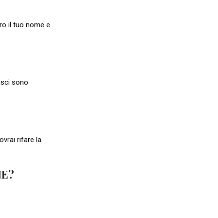
aro il tuo nome e
isci sono
rai rifare la
NE?