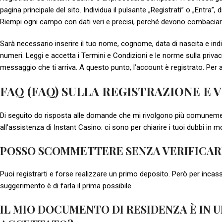
pagina principale del sito. Individua il pulsante „Registrati” o „Entra”, 
Riempi ogni campo con dati veri e precisi, perché devono combaciare c
Sarà necessario inserire il tuo nome, cognome, data di nascita e ind
numeri. Leggi e accetta i Termini e Condizioni e le norme sulla privacy. 
messaggio che ti arriva. A questo punto, l’account è registrato. Per att
FAQ (FAQ) SULLA REGISTRAZIONE E 
Di seguito do risposta alle domande che mi rivolgono più comunemente 
all’assistenza di Instant Casino: ci sono per chiarire i tuoi dubbi in
POSSO SCOMMETTERE SENZA VERIFICAR
Puoi registrarti e forse realizzare un primo deposito. Però per incassa
suggerimento è di farla il prima possibile.
IL MIO DOCUMENTO DI RESIDENZA È IN U