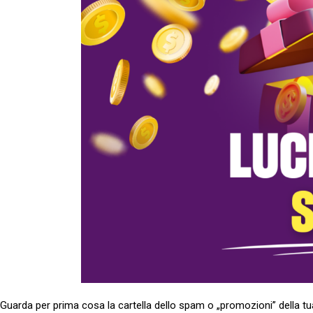
Guarda per prima cosa la cartella dello spam o „promozioni” della tua p