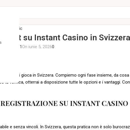
Organic
ccount su Instant Casino in Svizzer
a
control11
On iunie 5, 2026
0
ideato per chi gioca in Svizzera. Compiemo ogni fase insieme, da cosa 
la verifica, otterrai a disposizione tutte le opzioni e i vantaggi. Co
REGISTRAZIONE SU INSTANT CASINO 
bile e senza vincoli. In Svizzera, questa pratica non è solo burocrazi