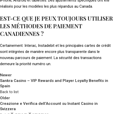
iPhone, Android et tablettes. Des ajustements spécifiques ont été
réalisés pour les modèles les plus répandus au Canada.
EST-CE QUE JE PEUX TOUJOURS UTILISER
LES MÉTHODES DE PAIEMENT
CANADIENNES ?
Certainement. Interac, Instadebit et les principales cartes de crédit
sont intégrées de manière encore plus transparente dans le
nouveau parcours de paiement. La sécurité des transactions
demeure la priorité numéro un.
Newer
Sankra Casino – VIP Rewards and Player Loyalty Benefits in
Spain
Back to list
Older
Creazione e Verifica dell’Account su Instant Casino in
Svizzera