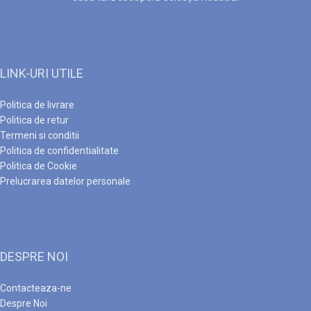
LINK-URI UTILE
Politica de livrare
Politica de retur
Termeni si conditii
Politica de confidentialitate
Politica de Cookie
Prelucrarea datelor personale
DESPRE NOI
Contacteaza-ne
Despre Noi