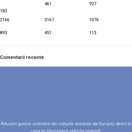
461
927
183
2166
3167
1076
893
451
113
Comentarii recente
Aducem gusturi autentice din colțurile ascunse ale Europei, direct în
casa ta. Descoperă selecția noastră.