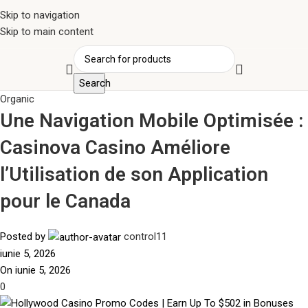
Skip to navigation
Skip to main content
Search
Organic
Une Navigation Mobile Optimisée :
Casinova Casino Améliore
l’Utilisation de son Application
pour le Canada
Posted by
control11
iunie 5, 2026
On iunie 5, 2026
0