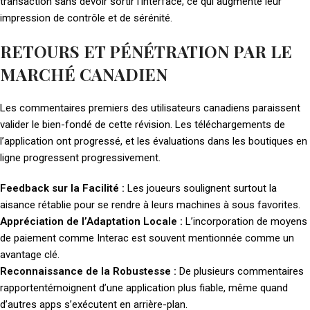
transaction sans devoir sortir l’interface, ce qui augmente leur
impression de contrôle et de sérénité.
RETOURS ET PÉNÉTRATION PAR LE
MARCHÉ CANADIEN
Les commentaires premiers des utilisateurs canadiens paraissent
valider le bien-fondé de cette révision. Les téléchargements de
l’application ont progressé, et les évaluations dans les boutiques en
ligne progressent progressivement.
Feedback sur la Facilité :
Les joueurs soulignent surtout la
aisance rétablie pour se rendre à leurs machines à sous favorites.
Appréciation de l’Adaptation Locale :
L’incorporation de moyens
de paiement comme Interac est souvent mentionnée comme un
avantage clé.
Reconnaissance de la Robustesse :
De plusieurs commentaires
rapportentémoignent d’une application plus fiable, même quand
d’autres apps s’exécutent en arrière-plan.