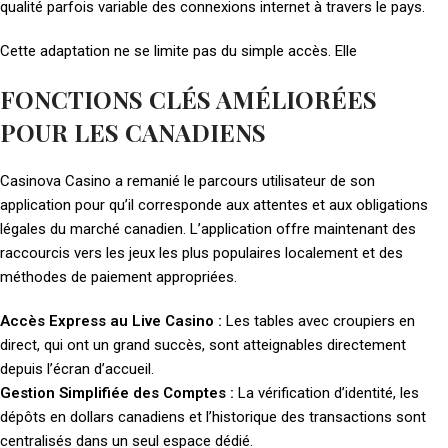
qualité parfois variable des connexions internet à travers le pays.
Cette adaptation ne se limite pas du simple accès. Elle
FONCTIONS CLÉS AMÉLIORÉES
POUR LES CANADIENS
Casinova Casino a remanié le parcours utilisateur de son
application pour qu’il corresponde aux attentes et aux obligations
légales du marché canadien. L’application offre maintenant des
raccourcis vers les jeux les plus populaires localement et des
méthodes de paiement appropriées.
Accès Express au Live Casino :
Les tables avec croupiers en
direct, qui ont un grand succès, sont atteignables directement
depuis l’écran d’accueil.
Gestion Simplifiée des Comptes :
La vérification d’identité, les
dépôts en dollars canadiens et l’historique des transactions sont
centralisés dans un seul espace dédié.