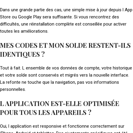
Dans une grande partie des cas, une simple mise à jour depuis l App
Store ou Google Play sera suffisante. Si vous rencontrez des
difficultés, une réinstallation complète est conseillée pour activer
toutes les améliorations.
MES CODES ET MON SOLDE RESTENT-ILS
IDENTIQUES ?
Tout à fait. L ensemble de vos données de compte, votre historique
et votre solde sont conservés et migrés vers la nouvelle interface.
La refonte ne touche que la navigation, pas vos informations
personnelles.
L APPLICATION EST-ELLE OPTIMISÉE
POUR TOUS LES APPAREILS ?
Oui, l application est responsive et fonctionne correctement sur