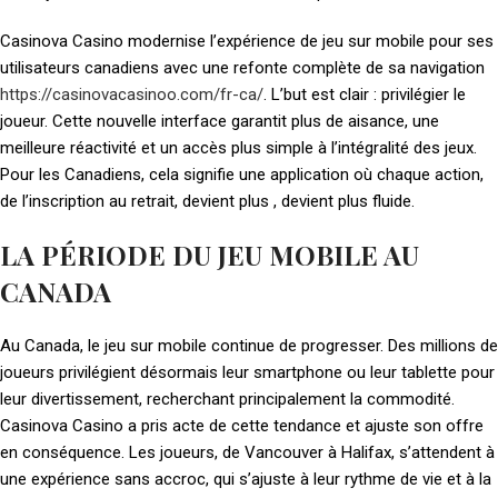
Casinova Casino modernise l’expérience de jeu sur mobile pour ses
utilisateurs canadiens avec une refonte complète de sa navigation
https://casinovacasinoo.com/fr-ca/
. L’but est clair : privilégier le
joueur. Cette nouvelle interface garantit plus de aisance, une
meilleure réactivité et un accès plus simple à l’intégralité des jeux.
Pour les Canadiens, cela signifie une application où chaque action,
de l’inscription au retrait, devient plus , devient plus fluide.
LA PÉRIODE DU JEU MOBILE AU
CANADA
Au Canada, le jeu sur mobile continue de progresser. Des millions de
joueurs privilégient désormais leur smartphone ou leur tablette pour
leur divertissement, recherchant principalement la commodité.
Casinova Casino a pris acte de cette tendance et ajuste son offre
en conséquence. Les joueurs, de Vancouver à Halifax, s’attendent à
une expérience sans accroc, qui s’ajuste à leur rythme de vie et à la