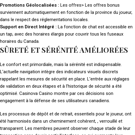
Promotions Géolocalisées :
Les offres> Les offres bonus
surviennent automatiquement en fonction de la province du joueur,
dans le respect des réglementations locales.
Support en Direct Intégré :
La fonction de chat est accessible en
un tap, avec des horaires élargis pour couvrir tous les fuseaux
horaires du Canada.
SÛRETÉ ET SÉRÉNITÉ AMÉLIORÉES
Le confort est primordiale, mais la sérénité est indispensable.
L’actuelle navigation intègre des indicateurs visuels discrets
rappelant les mesures de sécurité en place. L’entrée aux réglages
de validation en deux étapes et à l’historique de sécurité a été
optimisé. Casinova Casino montre par ces décisions son
engagement à la défense de ses utilisateurs canadiens.
Les processus de dépôt et de retrait, essentiels pour le joueur, ont
été harmonisés dans un cheminement cohérent, , verrouillé et
transparent. Les membres peuvent observer chaque stade de leur