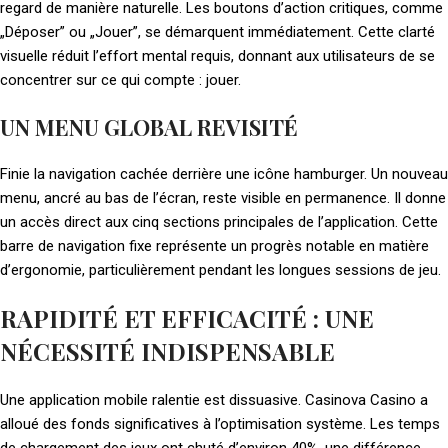
regard de manière naturelle. Les boutons d’action critiques, comme
„Déposer” ou „Jouer”, se démarquent immédiatement. Cette clarté
visuelle réduit l’effort mental requis, donnant aux utilisateurs de se
concentrer sur ce qui compte : jouer.
UN MENU GLOBAL REVISITÉ
Finie la navigation cachée derrière une icône hamburger. Un nouveau
menu, ancré au bas de l’écran, reste visible en permanence. Il donne
un accès direct aux cinq sections principales de l’application. Cette
barre de navigation fixe représente un progrès notable en matière
d’ergonomie, particulièrement pendant les longues sessions de jeu.
RAPIDITÉ ET EFFICACITÉ : UNE
NÉCESSITÉ INDISPENSABLE
Une application mobile ralentie est dissuasive. Casinova Casino a
alloué des fonds significatives à l’optimisation système. Les temps