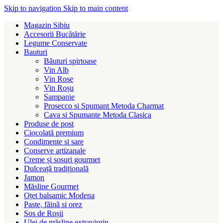
Skip to navigation
Skip to main content
Magazin Sibiu
Accesorii Bucătărie
Legume Conservate
Bauturi
Băuturi spirtoase
Vin Alb
Vin Rose
Vin Roșu
Sampanie
Prosecco si Spumant Metoda Charmat
Cava si Spumante Metoda Clasica
Produse de post
Ciocolată premium
Condimente si sare
Conserve artizanale
Creme și sosuri gourmet
Dulceață tradițională
Jamon
Măsline Gourmet
Oțet balsamic Modena
Paste, făină si orez
Sos de Roșii
Ulei de măsline extravirgin