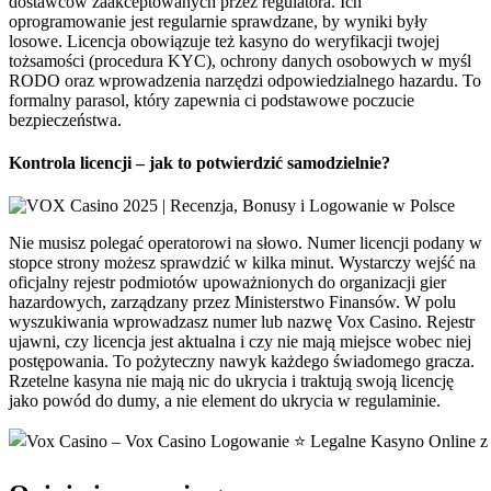
dostawców zaakceptowanych przez regulatora. Ich
oprogramowanie jest regularnie sprawdzane, by wyniki były
losowe. Licencja obowiązuje też kasyno do weryfikacji twojej
tożsamości (procedura KYC), ochrony danych osobowych w myśl
RODO oraz wprowadzenia narzędzi odpowiedzialnego hazardu. To
formalny parasol, który zapewnia ci podstawowe poczucie
bezpieczeństwa.
Kontrola licencji – jak to potwierdzić samodzielnie?
Nie musisz polegać operatorowi na słowo. Numer licencji podany w
stopce strony możesz sprawdzić w kilka minut. Wystarczy wejść na
oficjalny rejestr podmiotów upoważnionych do organizacji gier
hazardowych, zarządzany przez Ministerstwo Finansów. W polu
wyszukiwania wprowadzasz numer lub nazwę Vox Casino. Rejestr
ujawni, czy licencja jest aktualna i czy nie mają miejsce wobec niej
postępowania. To pożyteczny nawyk każdego świadomego gracza.
Rzetelne kasyna nie mają nic do ukrycia i traktują swoją licencję
jako powód do dumy, a nie element do ukrycia w regulaminie.