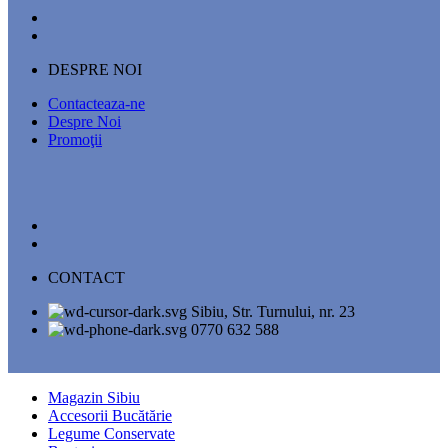
DESPRE NOI
Contacteaza-ne
Despre Noi
Promoţii
CONTACT
Sibiu, Str. Turnului, nr. 23
0770 632 588
Magazin Sibiu
Accesorii Bucătărie
Legume Conservate