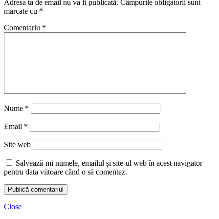
Adresa ta de email nu va fi publicată.
Câmpurile obligatorii sunt
marcate cu
*
Comentariu
*
Nume
*
Email
*
Site web
Salvează-mi numele, emailul și site-ul web în acest navigator
pentru data viitoare când o să comentez.
Close