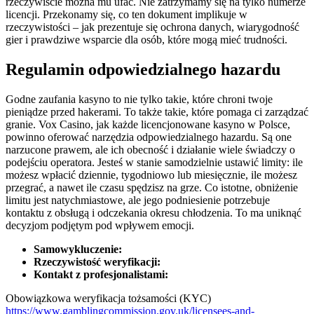
rzeczywiście można mu ufać. Nie zatrzymamy się na tylko numerze
licencji. Przekonamy się, co ten dokument implikuje w
rzeczywistości – jak prezentuje się ochrona danych, wiarygodność
gier i prawdziwe wsparcie dla osób, które mogą mieć trudności.
Regulamin odpowiedzialnego hazardu
Godne zaufania kasyno to nie tylko takie, które chroni twoje
pieniądze przed hakerami. To także takie, które pomaga ci zarządzać
granie. Vox Casino, jak każde licencjonowane kasyno w Polsce,
powinno oferować narzędzia odpowiedzialnego hazardu. Są one
narzucone prawem, ale ich obecność i działanie wiele świadczy o
podejściu operatora. Jesteś w stanie samodzielnie ustawić limity: ile
możesz wpłacić dziennie, tygodniowo lub miesięcznie, ile możesz
przegrać, a nawet ile czasu spędzisz na grze. Co istotne, obniżenie
limitu jest natychmiastowe, ale jego podniesienie potrzebuje
kontaktu z obsługą i odczekania okresu chłodzenia. To ma uniknąć
decyzjom podjętym pod wpływem emocji.
Samowykluczenie:
Rzeczywistość weryfikacji:
Kontakt z profesjonalistami:
Obowiązkowa weryfikacja tożsamości (KYC)
https://www.gamblingcommission.gov.uk/licensees-and-