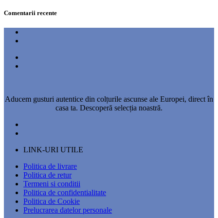
Comentarii recente
Aducem gusturi autentice din colțurile ascunse ale Europei, direct în
casa ta. Descoperă selecția noastră.
LINK-URI UTILE
Politica de livrare
Politica de retur
Termeni si conditii
Politica de confidentialitate
Politica de Cookie
Prelucrarea datelor personale