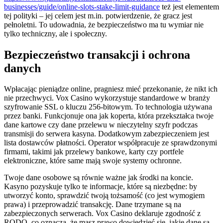
businesses/guide/online-slots-stake-limit-guidance
też jest elementem
tej polityki – jej celem jest m.in. potwierdzenie, że gracz jest
pełnoletni. To udowadnia, że bezpieczeństwo ma tu wymiar nie
tylko techniczny, ale i społeczny.
Bezpieczeństwo transakcji i ochrona
danych
Wpłacając pieniądze online, pragniesz mieć przekonanie, że nikt ich
nie przechwyci. Vox Casino wykorzystuje standardowe w branży
szyfrowanie SSL o kluczu 256-bitowym. To technologia używana
przez banki. Funkcjonuje ona jak koperta, która przekształca twoje
dane kartowe czy dane przelewu w nieczytelny szyfr podczas
transmisji do serwera kasyna. Dodatkowym zabezpieczeniem jest
lista dostawców płatności. Operator współpracuje ze sprawdzonymi
firmami, takimi jak przelewy bankowe, karty czy portfele
elektroniczne, które same mają swoje systemy ochronne.
Twoje dane osobowe są równie ważne jak środki na koncie.
Kasyno pozyskuje tylko te informacje, które są niezbędne: by
utworzyć konto, sprawdzić twoją tożsamość (co jest wymogiem
prawa) i przeprowadzić transakcję. Dane trzymane są na
zabezpieczonych serwerach. Vox Casino deklaruje zgodność z
RODO, co oznacza, że masz prawo dowiedzieć się, jakie dane są