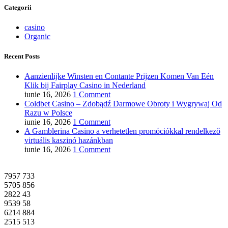
Categorii
casino
Organic
Recent Posts
Aanzienlijke Winsten en Contante Prijzen Komen Van Eén
Klik bij Fairplay Casino in Nederland
iunie 16, 2026
1 Comment
Coldbet Casino – Zdobądź Darmowe Obroty i Wygrywaj Od
Razu w Polsce
iunie 16, 2026
1 Comment
A Gamblerina Casino a verhetetlen promóciókkal rendelkező
virtuális kaszinó hazánkban
iunie 16, 2026
1 Comment
7957
733
5705
856
2822
43
9539
58
6214
884
2515
513