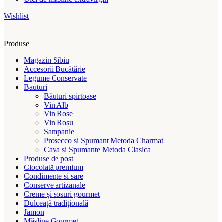
Wishlist
Produse
Magazin Sibiu
Accesorii Bucătărie
Legume Conservate
Bauturi
Băuturi spirtoase
Vin Alb
Vin Rose
Vin Roșu
Sampanie
Prosecco si Spumant Metoda Charmat
Cava si Spumante Metoda Clasica
Produse de post
Ciocolată premium
Condimente si sare
Conserve artizanale
Creme și sosuri gourmet
Dulceață tradițională
Jamon
Măsline Gourmet