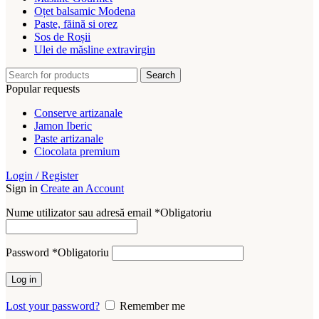
Oțet balsamic Modena
Paste, făină si orez
Sos de Roșii
Ulei de măsline extravirgin
Search
Popular requests
Conserve artizanale
Jamon Iberic
Paste artizanale
Ciocolata premium
Login / Register
Sign in
Create an Account
Nume utilizator sau adresă email
*
Obligatoriu
Password
*
Obligatoriu
Log in
Lost your password?
Remember me