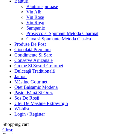
Bauturi
Băuturi spirtoase
Vin Alb
Vin Rose
Vin Roșu
Sampanie
Prosecco si Spumant Metoda Charmat
Cava si Spumante Metoda Clasica
Produse De Post
Ciocolată Premium
Condimente Si Sare
Conserve Artizanale
Creme Și Sosuri Gourmet
Dulceață Tradițională
Jamon
Măsline Gourmet
Oțet Balsamic Modena
Paste, Făină Si Orez
Sos De Roșii
Ulei De Măsline Extravirgin
Wishlist
Login / Register
Shopping cart
Close