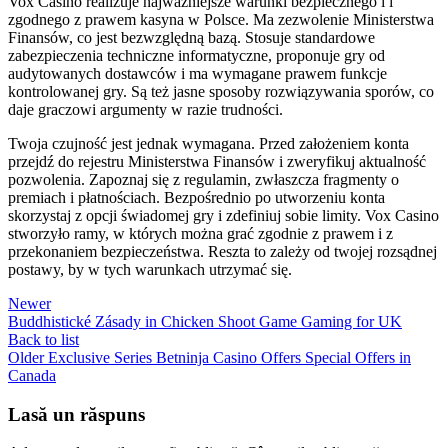
Vox Casino realizuje najważniejsze warunki bezpiecznego i i
zgodnego z prawem kasyna w Polsce. Ma zezwolenie Ministerstwa
Finansów, co jest bezwzględną bazą. Stosuje standardowe
zabezpieczenia techniczne informatyczne, proponuje gry od
audytowanych dostawców i ma wymagane prawem funkcje
kontrolowanej gry. Są też jasne sposoby rozwiązywania sporów, co
daje graczowi argumenty w razie trudności.
Twoja czujność jest jednak wymagana. Przed założeniem konta
przejdź do rejestru Ministerstwa Finansów i zweryfikuj aktualność
pozwolenia. Zapoznaj się z regulamin, zwłaszcza fragmenty o
premiach i płatnościach. Bezpośrednio po utworzeniu konta
skorzystaj z opcji świadomej gry i zdefiniuj sobie limity. Vox Casino
stworzyło ramy, w których można grać zgodnie z prawem i z
przekonaniem bezpieczeństwa. Reszta to zależy od twojej rozsądnej
postawy, by w tych warunkach utrzymać się.
Newer
Buddhistické Zásady in Chicken Shoot Game Gaming for UK
Back to list
Older
Exclusive Series Betninja Casino Offers Special Offers in
Canada
Lasă un răspuns