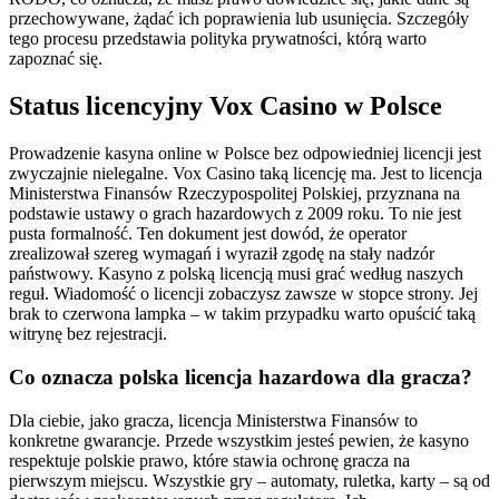
przechowywane, żądać ich poprawienia lub usunięcia. Szczegóły
tego procesu przedstawia polityka prywatności, którą warto
zapoznać się.
Status licencyjny Vox Casino w Polsce
Prowadzenie kasyna online w Polsce bez odpowiedniej licencji jest
zwyczajnie nielegalne. Vox Casino taką licencję ma. Jest to licencja
Ministerstwa Finansów Rzeczypospolitej Polskiej, przyznana na
podstawie ustawy o grach hazardowych z 2009 roku. To nie jest
pusta formalność. Ten dokument jest dowód, że operator
zrealizował szereg wymagań i wyraził zgodę na stały nadzór
państwowy. Kasyno z polską licencją musi grać według naszych
reguł. Wiadomość o licencji zobaczysz zawsze w stopce strony. Jej
brak to czerwona lampka – w takim przypadku warto opuścić taką
witrynę bez rejestracji.
Co oznacza polska licencja hazardowa dla gracza?
Dla ciebie, jako gracza, licencja Ministerstwa Finansów to
konkretne gwarancje. Przede wszystkim jesteś pewien, że kasyno
respektuje polskie prawo, które stawia ochronę gracza na
pierwszym miejscu. Wszystkie gry – automaty, ruletka, karty – są od