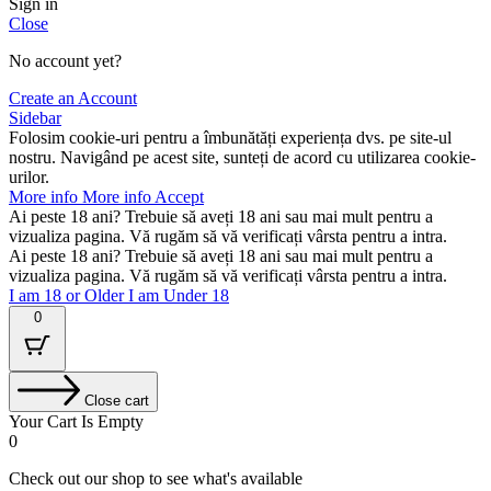
Sign in
Close
No account yet?
Create an Account
Sidebar
Folosim cookie-uri pentru a îmbunătăți experiența dvs. pe site-ul
nostru. Navigând pe acest site, sunteți de acord cu utilizarea cookie-
urilor.
More info
More info
Accept
Ai peste 18 ani? Trebuie să aveți 18 ani sau mai mult pentru a
vizualiza pagina. Vă rugăm să vă verificați vârsta pentru a intra.
Ai peste 18 ani? Trebuie să aveți 18 ani sau mai mult pentru a
vizualiza pagina. Vă rugăm să vă verificați vârsta pentru a intra.
I am 18 or Older
I am Under 18
0
Close cart
Your Cart Is Empty
0
Check out our shop to see what's available