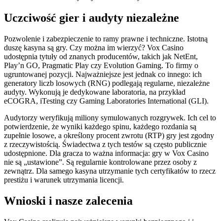
Uczciwość gier i audyty niezależne
Pozwolenie i zabezpieczenie to ramy prawne i techniczne. Istotną
duszę kasyna są gry. Czy można im wierzyć? Vox Casino
udostępnia tytuły od znanych producentów, takich jak NetEnt,
Play’n GO, Pragmatic Play czy Evolution Gaming. To firmy o
ugruntowanej pozycji. Najważniejsze jest jednak co innego: ich
generatory liczb losowych (RNG) podlegają regularne, niezależne
audyty. Wykonują je dedykowane laboratoria, na przykład
eCOGRA, iTesting czy Gaming Laboratories International (GLI).
Audytorzy weryfikują miliony symulowanych rozgrywek. Ich cel to
potwierdzenie, że wyniki każdego spinu, każdego rozdania są
zupełnie losowe, a określony procent zwrotu (RTP) gry jest zgodny
z rzeczywistością. Świadectwa z tych testów są często publicznie
udostępnione. Dla gracza to ważna informacja: gry w Vox Casino
nie są „ustawione”. Są regularnie kontrolowane przez osoby z
zewnątrz. Dla samego kasyna utrzymanie tych certyfikatów to rzecz
prestiżu i warunek utrzymania licencji.
Wnioski i nasze zalecenia