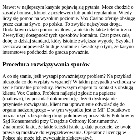
Nawet w najlepszym kasynie pojawią się pytania. Może chodzić o
zasady bonusu, kłopot z przelewem lub punkt regulaminu. Wtedy
liczy się pomoc na wysokim poziomie. Vox Casino oferuje obsługę
przez czat na żywo, po polsku. To zwykle najszybsza droga.
Dodatkowo działa pomoc mailowa, a niekiedy także telefoniczna.
Zweryfikuj dostępność tych sposobów kontaktu. Czat przez całą
dobę to dzisiaj standard, który istotnie zwiększa wygodę. Szybka i
rzeczowa odpowiedź buduje zaufanie i świadczy o tym, że kasyno
internetowe podchodzi do gracza poważnie.
Procedura rozwiązywania sporów
A co się stanie, jeśli wystąpi poważniejszy problem? Na przykład
niezgoda co do wypłaty wygranej? W takim przypadku wchodzą w
życie formalne procedury. Pierwszym etapem to kontakt z obsługą
klienta Vox Casino. Problem najlepiej zgłosić na papierze
(mailowo), by posiadać dokumentację. Jeżeli dyskusja nie
przyniesie rozwiązania, klient ma uprawnienie odwołać się do
organu nadzorującego – w tym wypadku jest to MF. Dodatkowo
można użyć z bezpłatnej drogi polubownej przez Stały Polubowny
Sąd Konsumencki przy Urzędzie Ochrony Konsumentów.
Znajomość faktu, że takie ścieżki istnieją, daje poczucie, że twoje
prawa są możliwe do wyegzekwowania. Operator z licencją w
Polsce nie może ich zwyczajnie zlekceważyć.