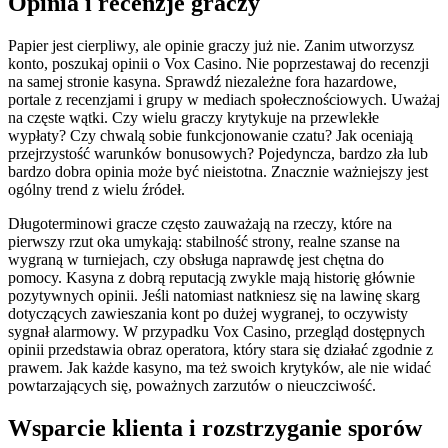
Opinia i recenzje graczy
Papier jest cierpliwy, ale opinie graczy już nie. Zanim utworzysz
konto, poszukaj opinii o Vox Casino. Nie poprzestawaj do recenzji
na samej stronie kasyna. Sprawdź niezależne fora hazardowe,
portale z recenzjami i grupy w mediach społecznościowych. Uważaj
na częste wątki. Czy wielu graczy krytykuje na przewlekłe
wypłaty? Czy chwalą sobie funkcjonowanie czatu? Jak oceniają
przejrzystość warunków bonusowych? Pojedyncza, bardzo zła lub
bardzo dobra opinia może być nieistotna. Znacznie ważniejszy jest
ogólny trend z wielu źródeł.
Długoterminowi gracze często zauważają na rzeczy, które na
pierwszy rzut oka umykają: stabilność strony, realne szanse na
wygraną w turniejach, czy obsługa naprawdę jest chętna do
pomocy. Kasyna z dobrą reputacją zwykle mają historię głównie
pozytywnych opinii. Jeśli natomiast natkniesz się na lawinę skarg
dotyczących zawieszania kont po dużej wygranej, to oczywisty
sygnał alarmowy. W przypadku Vox Casino, przegląd dostępnych
opinii przedstawia obraz operatora, który stara się działać zgodnie z
prawem. Jak każde kasyno, ma też swoich krytyków, ale nie widać
powtarzających się, poważnych zarzutów o nieuczciwość.
Wsparcie klienta i rozstrzyganie sporów