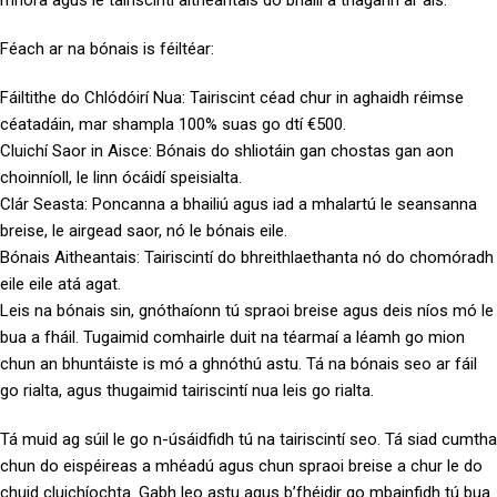
Féach ar na bónais is féiltéar:
Fáiltithe do Chlódóirí Nua: Tairiscint céad chur in aghaidh réimse
céatadáin, mar shampla 100% suas go dtí €500.
Cluichí Saor in Aisce: Bónais do shliotáin gan chostas gan aon
choinníoll, le linn ócáidí speisialta.
Clár Seasta: Poncanna a bhailiú agus iad a mhalartú le seansanna
breise, le airgead saor, nó le bónais eile.
Bónais Aitheantais: Tairiscintí do bhreithlaethanta nó do chomóradh
eile eile atá agat.
Leis na bónais sin, gnóthaíonn tú spraoi breise agus deis níos mó le
bua a fháil. Tugaimid comhairle duit na téarmaí a léamh go mion
chun an bhuntáiste is mó a ghnóthú astu. Tá na bónais seo ar fáil
go rialta, agus thugaimid tairiscintí nua leis go rialta.
Tá muid ag súil le go n-úsáidfidh tú na tairiscintí seo. Tá siad cumtha
chun do eispéireas a mhéadú agus chun spraoi breise a chur le do
chuid cluichíochta. Gabh leo astu agus b’fhéidir go mbainfidh tú bua