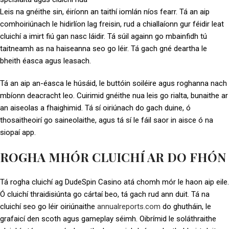
Leis na gnéithe sin, éiríonn an taithí iomlán níos fearr. Tá an aip
comhoiriúnach le hidirlíon lag freisin, rud a chiallaíonn gur féidir leat
cluichí a imirt fiú gan nasc láidir. Tá súil againn go mbainfidh tú
taitneamh as na haiseanna seo go léir. Tá gach gné deartha le
bheith éasca agus leasach.
Tá an aip an-éasca le húsáid, le buttóin soiléire agus roghanna nach
mbíonn deacracht leo. Cuirimid gnéithe nua leis go rialta, bunaithe ar
an aiseolas a fhaighimid. Tá sí oiriúnach do gach duine, ó
thosaitheoirí go saineolaithe, agus tá sí le fáil saor in aisce ó na
siopaí app.
ROGHA MHÓR CLUICHÍ AR DO FHÓN
Tá rogha cluichí ag DudeSpin Casino atá chomh mór le haon aip eile.
Ó cluichí thraidisiúnta go cártaí beo, tá gach rud ann duit. Tá na
cluichí seo go léir oiriúnaithe
annualreports.com
do ghutháin, le
grafaicí den scoth agus gameplay séimh. Oibrímid le soláthraithe