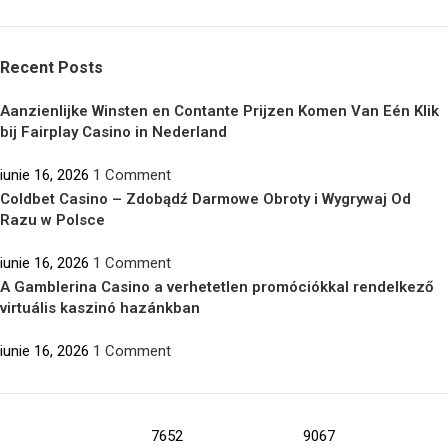
Recent Posts
Aanzienlijke Winsten en Contante Prijzen Komen Van Eén Klik
bij Fairplay Casino in Nederland
iunie 16, 2026
1 Comment
Coldbet Casino – Zdobądź Darmowe Obroty i Wygrywaj Od
Razu w Polsce
iunie 16, 2026
1 Comment
A Gamblerina Casino a verhetetlen promóciókkal rendelkező
virtuális kaszinó hazánkban
iunie 16, 2026
1 Comment
7652
9067