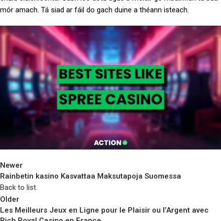
mór amach. Tá siad ar fáil do gach duine a théann isteach.
Newer
Rainbetin kasino Kasvattaa Maksutapoja Suomessa
Back to list
Older
Les Meilleurs Jeux en Ligne pour le Plaisir ou l’Argent avec
Rich Royal Casino en France