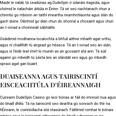
Maidir le rialáil, tá ceadúnas ag DudeSpin ó údaráis éagsúla, agus
cloímid le rialacháin áitiúla in Éirinn. Tá sé seo riachtanach chun a
chinntiú go mbíonn an taithí imeartha neamhchlaonta agus slán do
gach duine. Oibrímid go dian chun do shonraí a chosaint agus chun
an t-ionad a choinneáil sábháilte.
Úsáidimid modhanna íocaíochta a bhfuil aithne mhaith agat orthu,
agus ní chaillfidh tú airgead go héasca. Tá an t-ionad seo an-slán,
agus is féidir leat imirt le muinín as an gcosaint atá ann. Tá súil
againn go mbeidh tú sásta leis an slándáil seo agus go mbeidh
spraoi agat gan buairt.
DUAISEANNA AGUS TAIRISCINTÍ
EISCEACHTÚLA D’ÉIREANNAIGH
Cuireann DudeSpin Casino go leor bónas ar fáil do imreoirí nua agus
do bhaill dhílis. Tá na tairiscintí seo deartha go sonrach do thír na
hÉireann, le coinníollacha atá réasúnach. Fáiltímid romhat le bónais
mhóra agus le tairiscintí aitheantais do bhaill a thagann ar ais.