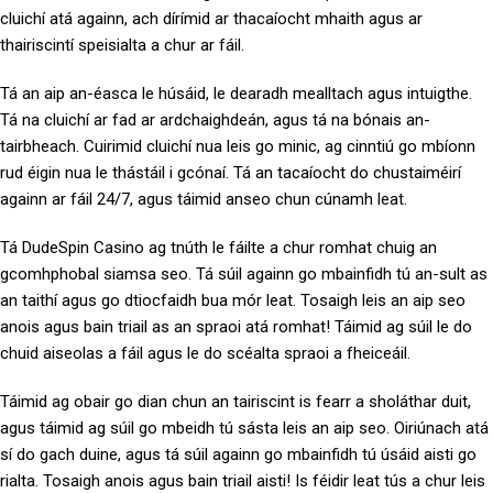
cluichí atá againn, ach dírímid ar thacaíocht mhaith agus ar
thairiscintí speisialta a chur ar fáil.
Tá an aip an-éasca le húsáid, le dearadh mealltach agus intuigthe.
Tá na cluichí ar fad ar ardchaighdeán, agus tá na bónais an-
tairbheach. Cuirimid cluichí nua leis go minic, ag cinntiú go mbíonn
rud éigin nua le thástáil i gcónaí. Tá an tacaíocht do chustaiméirí
againn ar fáil 24/7, agus táimid anseo chun cúnamh leat.
Tá DudeSpin Casino ag tnúth le fáilte a chur romhat chuig an
gcomhphobal siamsa seo. Tá súil againn go mbainfidh tú an-sult as
an taithí agus go dtiocfaidh bua mór leat. Tosaigh leis an aip seo
anois agus bain triail as an spraoi atá romhat! Táimid ag súil le do
chuid aiseolas a fáil agus le do scéalta spraoi a fheiceáil.
Táimid ag obair go dian chun an tairiscint is fearr a sholáthar duit,
agus táimid ag súil go mbeidh tú sásta leis an aip seo. Oiriúnach atá
sí do gach duine, agus tá súil againn go mbainfidh tú úsáid aisti go
rialta. Tosaigh anois agus bain triail aisti! Is féidir leat tús a chur leis