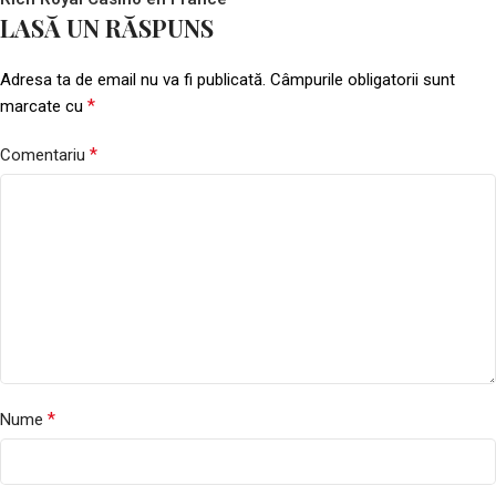
LASĂ UN RĂSPUNS
Adresa ta de email nu va fi publicată.
Câmpurile obligatorii sunt
*
marcate cu
*
Comentariu
*
Nume