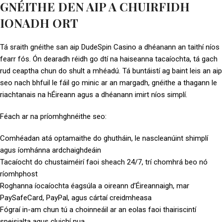
GNÉITHE DEN AIP A CHUIRFIDH
IONADH ORT
Tá sraith gnéithe san aip DudeSpin Casino a dhéanann an taithí níos
fearr fós. Ón dearadh réidh go dtí na haiseanna tacaíochta, tá gach
rud ceaptha chun do shult a mhéadú. Tá buntáistí ag baint leis an aip
seo nach bhfuil le fáil go minic ar an margadh, gnéithe a thagann le
riachtanais na hÉireann agus a dhéanann imirt níos simplí.
Féach ar na príomhghnéithe seo:
Comhéadan atá optamaithe do ghutháin, le nascleanúint shimplí
agus íomhánna ardchaighdeáin
Tacaíocht do chustaiméirí faoi sheach 24/7, trí chomhrá beo nó
ríomhphost
Roghanna íocaíochta éagsúla a oireann d’Éireannaigh, mar
PaySafeCard, PayPal, agus cártaí creidmheasa
Fógraí in-am chun tú a choinneáil ar an eolas faoi thairiscintí
speisialta agus cluichí nua