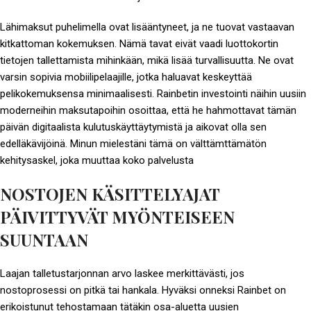
Lähimaksut puhelimella ovat lisääntyneet, ja ne tuovat vastaavan
kitkattoman kokemuksen. Nämä tavat eivät vaadi luottokortin
tietojen tallettamista mihinkään, mikä lisää turvallisuutta. Ne ovat
varsin sopivia mobiilipelaajille, jotka haluavat keskeyttää
pelikokemuksensa minimaalisesti. Rainbetin investointi näihin uusiin
moderneihin maksutapoihin osoittaa, että he hahmottavat tämän
päivän digitaalista kulutuskäyttäytymistä ja aikovat olla sen
edelläkävijöinä. Minun mielestäni tämä on välttämttämätön
kehitysaskel, joka muuttaa koko palvelusta
NOSTOJEN KÄSITTELYAJAT
PÄIVITTYVÄT MYÖNTEISEEN
SUUNTAAN
Laajan talletustarjonnan arvo laskee merkittävästi, jos
nostoprosessi on pitkä tai hankala. Hyväksi onneksi Rainbet on
erikoistunut tehostamaan tätäkin osa-aluetta uusien