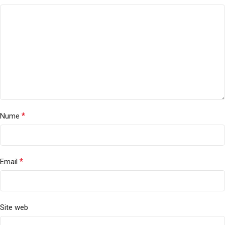
*
Nume
*
Email
Site web