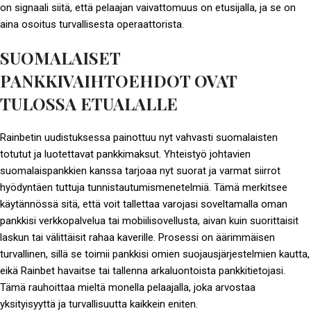
on signaali siitä, että pelaajan vaivattomuus on etusijalla, ja se on
aina osoitus turvallisesta operaattorista.
SUOMALAISET
PANKKIVAIHTOEHDOT OVAT
TULOSSA ETUALALLE
Rainbetin uudistuksessa painottuu nyt vahvasti suomalaisten
totutut ja luotettavat pankkimaksut. Yhteistyö johtavien
suomalaispankkien kanssa tarjoaa nyt suorat ja varmat siirrot
hyödyntäen tuttuja tunnistautumismenetelmiä. Tämä merkitsee
käytännössä sitä, että voit tallettaa varojasi soveltamalla oman
pankkisi verkkopalvelua tai mobiilisovellusta, aivan kuin suorittaisit
laskun tai välittäisit rahaa kaverille. Prosessi on äärimmäisen
turvallinen, sillä se toimii pankkisi omien suojausjärjestelmien kautta,
eikä Rainbet havaitse tai tallenna arkaluontoista pankkitietojasi.
Tämä rauhoittaa mieltä monella pelaajalla, joka arvostaa
yksityisyyttä ja turvallisuutta kaikkein eniten.