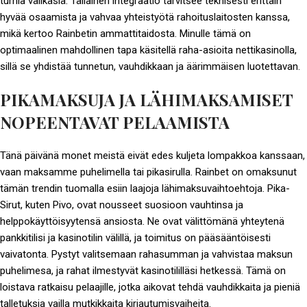
turhia välikäsiä. Tällainen integraatio tarvitsee teknisesti erittäin
hyvää osaamista ja vahvaa yhteistyötä rahoituslaitosten kanssa,
mikä kertoo Rainbetin ammattitaidosta. Minulle tämä on
optimaalinen mahdollinen tapa käsitellä raha-asioita nettikasinolla,
sillä se yhdistää tunnetun, vauhdikkaan ja äärimmäisen luotettavan.
PIKAMAKSUJA JA LÄHIMAKSAMISET
NOPEENTAVAT PELAAMISTA
Tänä päivänä monet meistä eivät edes kuljeta lompakkoa kanssaan,
vaan maksamme puhelimella tai pikasirulla. Rainbet on omaksunut
tämän trendin tuomalla esiin laajoja lähimaksuvaihtoehtoja. Pika-
Sirut, kuten Pivo, ovat nousseet suosioon vauhtinsa ja
helppokäyttöisyytensä ansiosta. Ne ovat välittömänä yhteytenä
pankkitilisi ja kasinotilin välillä, ja toimitus on pääsääntöisesti
vaivatonta. Pystyt valitsemaan rahasumman ja vahvistaa maksun
puhelimesa, ja rahat ilmestyvät kasinotililläsi hetkessä. Tämä on
loistava ratkaisu pelaajille, jotka aikovat tehdä vauhdikkaita ja pieniä
talletuksia vailla mutkikkaita kirjautumisvaiheita.