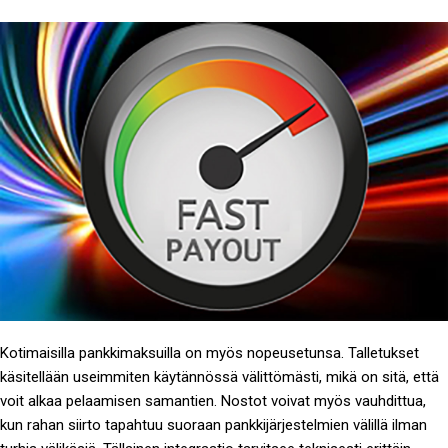
Kotimaisilla pankkimaksuilla on myös nopeusetunsa. Talletukset
käsitellään useimmiten käytännössä välittömästi, mikä on sitä, että
voit alkaa pelaamisen samantien. Nostot voivat myös vauhdittua,
kun rahan siirto tapahtuu suoraan pankkijärjestelmien välillä ilman