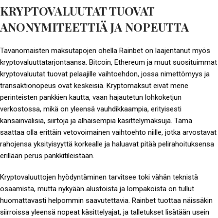
KRYPTOVALUUTAT TUOVAT
ANONYMITEETTIÄ JA NOPEUTTA
Tavanomaisten maksutapojen ohella Rainbet on laajentanut myös
kryptovaluuttatarjontaansa. Bitcoin, Ethereum ja muut suosituimmat
kryptovaluutat tuovat pelaajille vaihtoehdon, jossa nimettömyys ja
transaktionopeus ovat keskeisiä. Kryptomaksut eivät mene
perinteisten pankkien kautta, vaan hajautetun lohkoketjun
verkostossa, mikä on yleensä vauhdikkaampia, erityisesti
kansainvälisiä, siirtoja ja alhaisempia käsittelymaksuja. Tämä
saattaa olla erittäin vetovoimainen vaihtoehto niille, jotka arvostavat
rahojensa yksityisyyttä korkealle ja haluavat pitää pelirahoituksensa
erillään perus pankkitileistään.
Kryptovaluuttojen hyödyntäminen tarvitsee toki vähän teknistä
osaamista, mutta nykyään alustoista ja lompakoista on tullut
huomattavasti helpommin saavutettavia. Rainbet tuottaa näissäkin
siirroissa yleensä nopeat käsittelyajat, ja talletukset lisätään usein