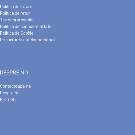
Politica de livrare
Politica de retur
Termeni si conditii
Politica de confidentialitate
Politica de Cookie
Prelucrarea datelor personale
DESPRE NOI
Contacteaza-ne
Despre Noi
Promoţii