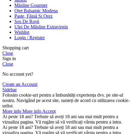
Măsline Gourmet
Oțet Balsamic Modena
Paste, Făină Si Orez
Sos De Roșii
Ulei De Măsline Extravirgin
Wishlist
Login / Register
Shopping cart
Close
Sign in
Close
No account yet?
Create an Account
Sidebar
Folosim cookie-uri pentru a îmbunătăți experiența dvs. pe site-ul
nostru. Navigând pe acest site, sunteți de acord cu utilizarea cookie-
urilor.
More info
More info
Accept
Ai peste 18 ani? Trebuie să aveți 18 ani sau mai mult pentru a
vizualiza pagina. Vă rugăm să vă verificați vârsta pentru a intra.
Ai peste 18 ani? Trebuie să aveți 18 ani sau mai mult pentru a
vizualiza pagina. Vă rugăm să vă verificați vârsta pentru a intra.