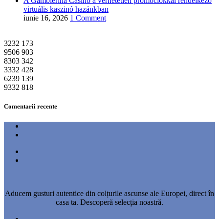
A Gamblerina Casino a verhetetlen promóciókkal rendelkező
virtuális kaszinó hazánkban
iunie 16, 2026
1 Comment
3232
173
9506
903
8303
342
3332
428
6239
139
9332
818
Comentarii recente
Aducem gusturi autentice din colțurile ascunse ale Europei, direct în
casa ta. Descoperă selecția noastră.