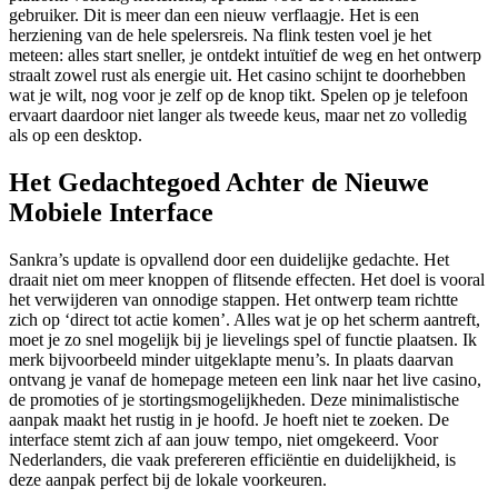
gebruiker. Dit is meer dan een nieuw verflaagje. Het is een
herziening van de hele spelersreis. Na flink testen voel je het
meteen: alles start sneller, je ontdekt intuïtief de weg en het ontwerp
straalt zowel rust als energie uit. Het casino schijnt te doorhebben
wat je wilt, nog voor je zelf op de knop tikt. Spelen op je telefoon
ervaart daardoor niet langer als tweede keus, maar net zo volledig
als op een desktop.
Het Gedachtegoed Achter de Nieuwe
Mobiele Interface
Sankra’s update is opvallend door een duidelijke gedachte. Het
draait niet om meer knoppen of flitsende effecten. Het doel is vooral
het verwijderen van onnodige stappen. Het ontwerp team richtte
zich op ‘direct tot actie komen’. Alles wat je op het scherm aantreft,
moet je zo snel mogelijk bij je lievelings spel of functie plaatsen. Ik
merk bijvoorbeeld minder uitgeklapte menu’s. In plaats daarvan
ontvang je vanaf de homepage meteen een link naar het live casino,
de promoties of je stortingsmogelijkheden. Deze minimalistische
aanpak maakt het rustig in je hoofd. Je hoeft niet te zoeken. De
interface stemt zich af aan jouw tempo, niet omgekeerd. Voor
Nederlanders, die vaak prefereren efficiëntie en duidelijkheid, is
deze aanpak perfect bij de lokale voorkeuren.