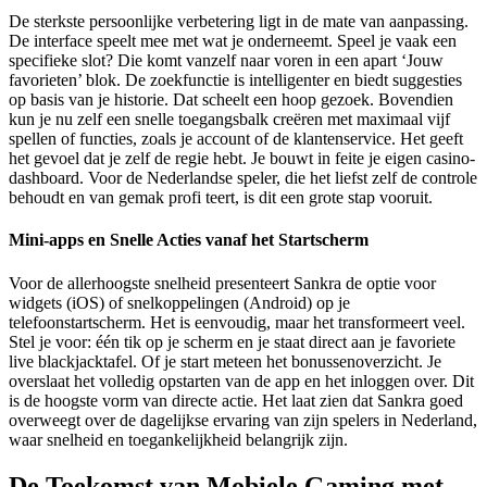
De sterkste persoonlijke verbetering ligt in de mate van aanpassing.
De interface speelt mee met wat je onderneemt. Speel je vaak een
specifieke slot? Die komt vanzelf naar voren in een apart ‘Jouw
favorieten’ blok. De zoekfunctie is intelligenter en biedt suggesties
op basis van je historie. Dat scheelt een hoop gezoek. Bovendien
kun je nu zelf een snelle toegangsbalk creëren met maximaal vijf
spellen of functies, zoals je account of de klantenservice. Het geeft
het gevoel dat je zelf de regie hebt. Je bouwt in feite je eigen casino-
dashboard. Voor de Nederlandse speler, die het liefst zelf de controle
behoudt en van gemak profi teert, is dit een grote stap vooruit.
Mini-apps en Snelle Acties vanaf het Startscherm
Voor de allerhoogste snelheid presenteert Sankra de optie voor
widgets (iOS) of snelkoppelingen (Android) op je
telefoonstartscherm. Het is eenvoudig, maar het transformeert veel.
Stel je voor: één tik op je scherm en je staat direct aan je favoriete
live blackjacktafel. Of je start meteen het bonussenoverzicht. Je
overslaat het volledig opstarten van de app en het inloggen over. Dit
is de hoogste vorm van directe actie. Het laat zien dat Sankra goed
overweegt over de dagelijkse ervaring van zijn spelers in Nederland,
waar snelheid en toegankelijkheid belangrijk zijn.
De Toekomst van Mobiele Gaming met