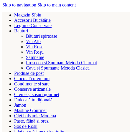
Skip to navigation
Skip to main content
Magazin Sibiu
Accesorii Bucătărie
Legume Conservate
Bauturi
Băuturi spirtoase
Vin Alb
Vin Rose
Vin Roșu
Sampanie
Prosecco si Spumant Metoda Charmat
Cava si Spumante Metoda Clasica
Produse de post
Ciocolată premium
Condimente si sare
Conserve artizanale
Creme și sosuri gourmet
Dulceață tradițională
Jamon
Măsline Gourmet
Oțet balsamic Modena
Paste, făină si orez
Sos de Roșii
Ulei de măsline extravirgin