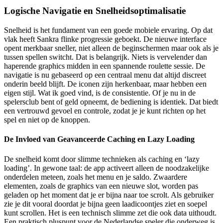
Logische Navigatie en Snelheidsoptimalisatie
Snelheid is het fundament van een goede mobiele ervaring. Op dat
vlak heeft Sankra flinke progressie geboekt. De nieuwe interface
opent merkbaar sneller, niet alleen de beginschermen maar ook als je
tussen spellen switcht. Dat is belangrijk. Niets is vervelender dan
haperende graphics midden in een spannende roulette sessie. De
navigatie is nu gebaseerd op een centraal menu dat altijd discreet
onderin beeld blijft. De iconen zijn herkenbaar, maar hebben een
eigen stijl. Wat ik goed vind, is de consistentie. Of je nu in de
spelersclub bent of geld opneemt, de bediening is identiek. Dat biedt
een vertrouwd gevoel en controle, zodat je je kunt richten op het
spel en niet op de knoppen.
De Invloed van Geavanceerde Caching en Lazy Loading
De snelheid komt door slimme technieken als caching en ‘lazy
loading’. In gewone taal: de app activeert alleen de noodzakelijke
onderdelen meteen, zoals het menu en je saldo. Zwaardere
elementen, zoals de graphics van een nieuwe slot, worden pas
geladen op het moment dat je er bijna naar toe scrolt. Als gebruiker
zie je dit vooral doordat je bijna geen laadicoontjes ziet en soepel
kunt scrollen. Het is een technisch slimme zet die ook data uithoudt.
Een praktisch pluspunt voor de Nederlandse speler die onderweg is