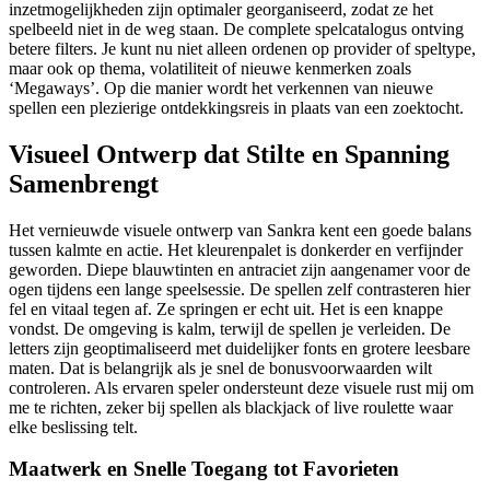
inzetmogelijkheden zijn optimaler georganiseerd, zodat ze het
spelbeeld niet in de weg staan. De complete spelcatalogus ontving
betere filters. Je kunt nu niet alleen ordenen op provider of speltype,
maar ook op thema, volatiliteit of nieuwe kenmerken zoals
‘Megaways’. Op die manier wordt het verkennen van nieuwe
spellen een plezierige ontdekkingsreis in plaats van een zoektocht.
Visueel Ontwerp dat Stilte en Spanning
Samenbrengt
Het vernieuwde visuele ontwerp van Sankra kent een goede balans
tussen kalmte en actie. Het kleurenpalet is donkerder en verfijnder
geworden. Diepe blauwtinten en antraciet zijn aangenamer voor de
ogen tijdens een lange speelsessie. De spellen zelf contrasteren hier
fel en vitaal tegen af. Ze springen er echt uit. Het is een knappe
vondst. De omgeving is kalm, terwijl de spellen je verleiden. De
letters zijn geoptimaliseerd met duidelijker fonts en grotere leesbare
maten. Dat is belangrijk als je snel de bonusvoorwaarden wilt
controleren. Als ervaren speler ondersteunt deze visuele rust mij om
me te richten, zeker bij spellen als blackjack of live roulette waar
elke beslissing telt.
Maatwerk en Snelle Toegang tot Favorieten