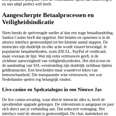
en niet altijd perfect wifi heeft.
Aangescherpte Betaalprocessen en
Veiligheidsindicatie
Niets breekt de spelvreugde sneller af dan een trage betaalhandeling.
Sankra Casino heeft dat opgelost. Het betalen en opnemen is in de
nieuwe interface gestroomlijnd tot het kleinste aantal stappen. De
instructies zijn duidelijk en elke actie wordt visueel bevestigd. Je
populairste betaalmethoden, zoals iDEAL, PayPal of creditcard,
staan vooraan de lijst. Wat mij extra vertrouwen geeft, is de
zichtbare aanwezigheid van veiligheidsymbolen. Het slot-icoon en
de aanduiding van SSL-versleuteling zijn duidelijk zichtbaar tijdens
geldtransacties. Een bescheiden maar waardevol teken van
betrouwbaarheid. Die transparantie wint vertrouwen, iets wat
Nederlandse spelers erg belangrijk vinden.
Live-casino en Spelcatalogus in een Nieuwe Jas
De live casino-ervaring, waar directe interactie alles is, heeft de
opvallendste upgrade gekregen. De videostream is aangepast en past
zich direct aan je verbinding aan. Dat reduceert vertraging. Het
interface rond de stream is gestroomlijnd. De chat, statistieken en