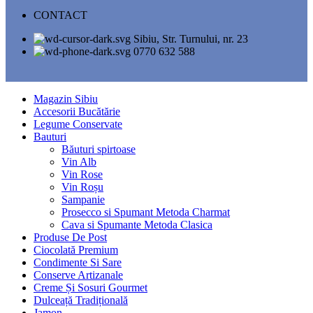
CONTACT
Sibiu, Str. Turnului, nr. 23
0770 632 588
Magazin Sibiu
Accesorii Bucătărie
Legume Conservate
Bauturi
Băuturi spirtoase
Vin Alb
Vin Rose
Vin Roșu
Sampanie
Prosecco si Spumant Metoda Charmat
Cava si Spumante Metoda Clasica
Produse De Post
Ciocolată Premium
Condimente Si Sare
Conserve Artizanale
Creme Și Sosuri Gourmet
Dulceață Tradițională
Jamon