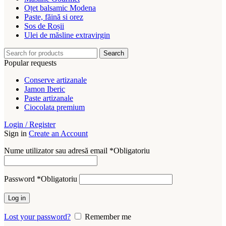
Oțet balsamic Modena
Paste, făină si orez
Sos de Roșii
Ulei de măsline extravirgin
Search
Popular requests
Conserve artizanale
Jamon Iberic
Paste artizanale
Ciocolata premium
Login / Register
Sign in
Create an Account
Nume utilizator sau adresă email
*
Obligatoriu
Password
*
Obligatoriu
Log in
Lost your password?
Remember me