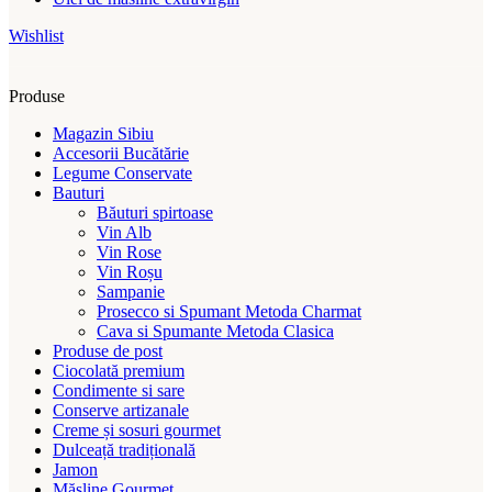
Wishlist
Produse
Magazin Sibiu
Accesorii Bucătărie
Legume Conservate
Bauturi
Băuturi spirtoase
Vin Alb
Vin Rose
Vin Roșu
Sampanie
Prosecco si Spumant Metoda Charmat
Cava si Spumante Metoda Clasica
Produse de post
Ciocolată premium
Condimente si sare
Conserve artizanale
Creme și sosuri gourmet
Dulceață tradițională
Jamon
Măsline Gourmet