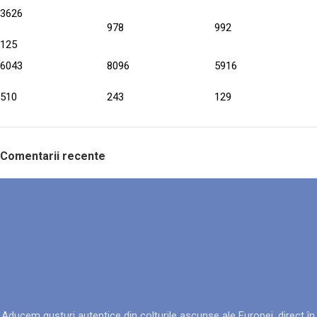
3626
978
992
125
6043
8096
5916
510
243
129
Comentarii recente
Aducem gusturi autentice din colțurile ascunse ale Europei, direct în