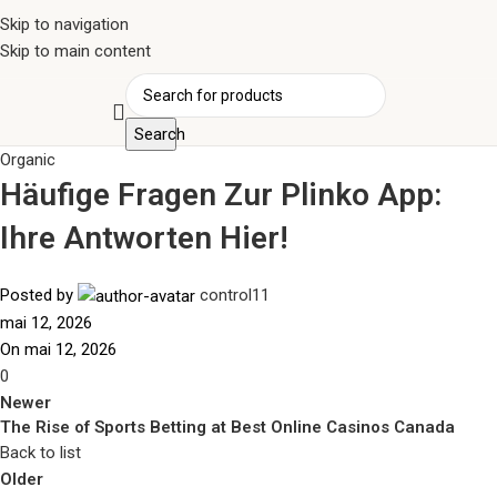
Skip to navigation
Skip to main content
Search
Organic
Häufige Fragen Zur Plinko App:
Ihre Antworten Hier!
Posted by
control11
mai 12, 2026
On mai 12, 2026
0
Newer
The Rise of Sports Betting at Best Online Casinos Canada
Back to list
Older