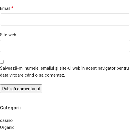
*
Email
Site web
Salvează-mi numele, emailul și site-ul web în acest navigator pentru
data viitoare când o să comentez.
Categorii
casino
Organic