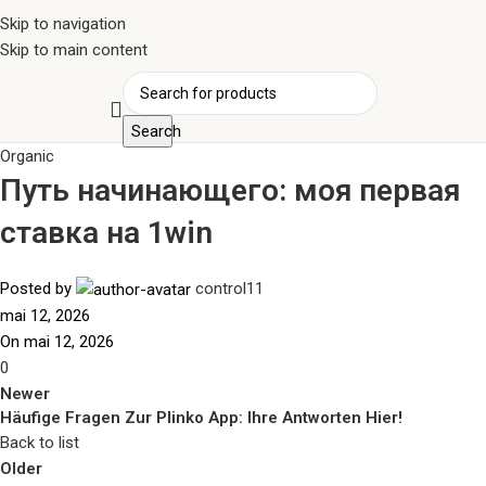
Skip to navigation
Skip to main content
Search
Organic
Путь начинающего: моя первая
ставка на 1win
Posted by
control11
mai 12, 2026
On mai 12, 2026
0
Newer
Häufige Fragen Zur Plinko App: Ihre Antworten Hier!
Back to list
Older