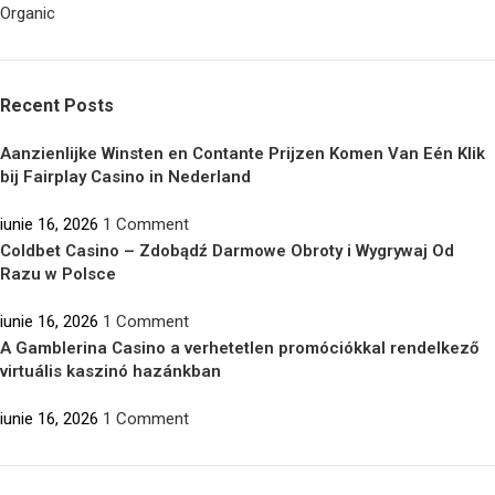
Organic
Recent Posts
Aanzienlijke Winsten en Contante Prijzen Komen Van Eén Klik
bij Fairplay Casino in Nederland
iunie 16, 2026
1 Comment
Coldbet Casino – Zdobądź Darmowe Obroty i Wygrywaj Od
Razu w Polsce
iunie 16, 2026
1 Comment
A Gamblerina Casino a verhetetlen promóciókkal rendelkező
virtuális kaszinó hazánkban
iunie 16, 2026
1 Comment