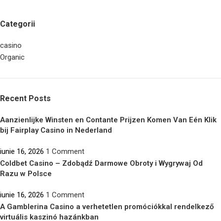
Categorii
casino
Organic
Recent Posts
Aanzienlijke Winsten en Contante Prijzen Komen Van Eén Klik
bij Fairplay Casino in Nederland
iunie 16, 2026
1 Comment
Coldbet Casino – Zdobądź Darmowe Obroty i Wygrywaj Od
Razu w Polsce
iunie 16, 2026
1 Comment
A Gamblerina Casino a verhetetlen promóciókkal rendelkező
virtuális kaszinó hazánkban