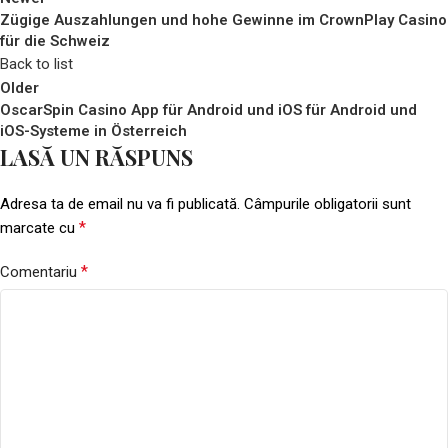
Zügige Auszahlungen und hohe Gewinne im CrownPlay Casino
für die Schweiz
Back to list
Older
OscarSpin Casino App für Android und iOS für Android und
iOS-Systeme in Österreich
LASĂ UN RĂSPUNS
Adresa ta de email nu va fi publicată.
Câmpurile obligatorii sunt
*
marcate cu
*
Comentariu