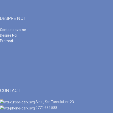
DESPRE NOI
Contacteaza-ne
Despre Noi
Promoţii
CONTACT
Sibiu, Str. Turnului, nr. 23
0770 632 588