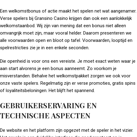
Een welkomstbonus of actie maakt het spelen net wat aangenamer.
Verse spelers bij Gransino Casino krijgen dan ook een aanlokkelijk
welkomstaanbod. Wij zijn van mening dat een bonus niet alleen
omvangrijk moet zijn, maar vooral helder. Daarom presenteren we
alle voorwaarden open en bloot op tafel. Voorwaarden, looptijd en
spelrestricties zie je in een enkele seconden.
Die openheid is voor ons een vereiste. Je moet exact weten waar je
aan start alvorens je een bonus aanneemt. Zo voorkom je
misverstanden. Behalve het welkomstpakket zorgen we ook voor
onze vaste spelers. Regelmatig zijn er verse promoties, gratis spins
of loyaliteitsbeloningen. Het blijft het spannend.
GEBRUIKERSERVARING EN
TECHNISCHE ASPECTEN
De website en het platform zijn opgezet met de speler in het vizier.