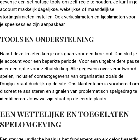
geven je een set nuttige tools om zelf regie te houden. Je kunt in je
account makkelijk dagelijkse, wekelijkse of maandelijkse
stortingslimieten instellen. Ook verlieslimieten en tijdslimieten voor
je speelsessies zijn aanpasbaar.
TOOLS EN ONDERSTEUNING
Naast deze limieten kun je ook gaan voor een time-out. Dan sluit je
je account voor een beperkte periode. Voor een uitgebreidere pauze
is er een optie voor zelfuitsluiting. Alle gegevens over verantwoord
spelen, inclusief contactgegevens van organisaties zoals de
Druglijn, staat duidelijk op de site. Ons klantenteam is voorbereid om
discreet te assisteren en signalen van problematisch spelgedrag te
identificeren. Jouw welzijn staat op de eerste plaats.
EEN WETTELIJKE EN TOEGELATEN
SPELOMGEVING
Een stevige juridische basis is het fundament van elk geloofwaardig