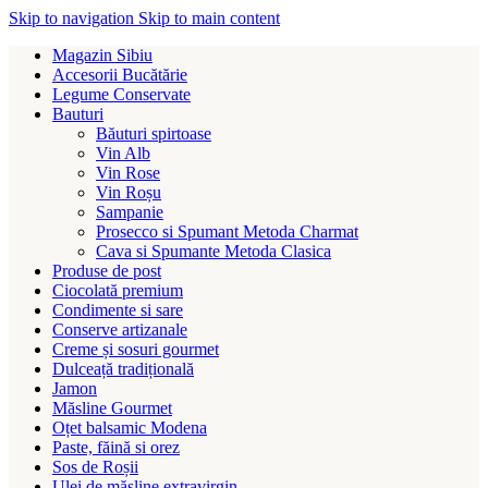
Skip to navigation
Skip to main content
Magazin Sibiu
Accesorii Bucătărie
Legume Conservate
Bauturi
Băuturi spirtoase
Vin Alb
Vin Rose
Vin Roșu
Sampanie
Prosecco si Spumant Metoda Charmat
Cava si Spumante Metoda Clasica
Produse de post
Ciocolată premium
Condimente si sare
Conserve artizanale
Creme și sosuri gourmet
Dulceață tradițională
Jamon
Măsline Gourmet
Oțet balsamic Modena
Paste, făină si orez
Sos de Roșii
Ulei de măsline extravirgin