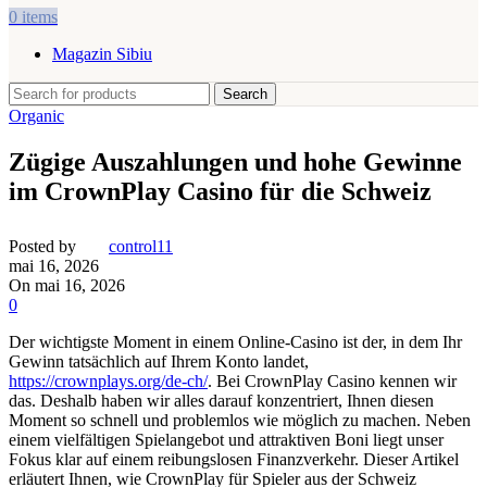
0
items
Magazin Sibiu
Search
Organic
Zügige Auszahlungen und hohe Gewinne
im CrownPlay Casino für die Schweiz
Posted by
control11
mai 16, 2026
On mai 16, 2026
0
Der wichtigste Moment in einem Online-Casino ist der, in dem Ihr
Gewinn tatsächlich auf Ihrem Konto landet,
https://crownplays.org/de-ch/
. Bei CrownPlay Casino kennen wir
das. Deshalb haben wir alles darauf konzentriert, Ihnen diesen
Moment so schnell und problemlos wie möglich zu machen. Neben
einem vielfältigen Spielangebot und attraktiven Boni liegt unser
Fokus klar auf einem reibungslosen Finanzverkehr. Dieser Artikel
erläutert Ihnen, wie CrownPlay für Spieler aus der Schweiz