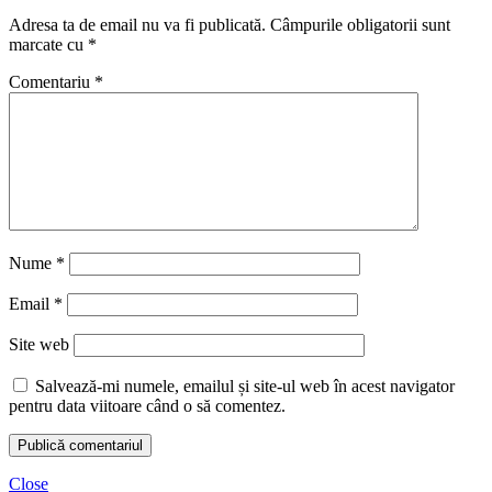
Adresa ta de email nu va fi publicată.
Câmpurile obligatorii sunt
marcate cu
*
Comentariu
*
Nume
*
Email
*
Site web
Salvează-mi numele, emailul și site-ul web în acest navigator
pentru data viitoare când o să comentez.
Close