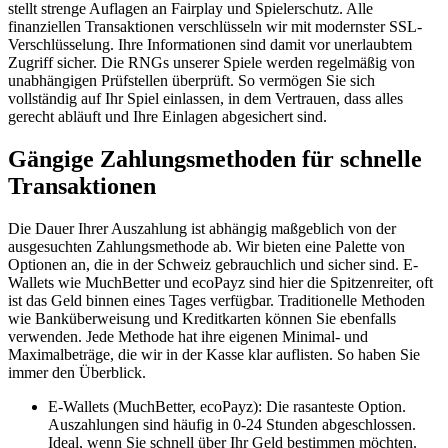
stellt strenge Auflagen an Fairplay und Spielerschutz. Alle
finanziellen Transaktionen verschlüsseln wir mit modernster SSL-
Verschlüsselung. Ihre Informationen sind damit vor unerlaubtem
Zugriff sicher. Die RNGs unserer Spiele werden regelmäßig von
unabhängigen Prüfstellen überprüft. So vermögen Sie sich
vollständig auf Ihr Spiel einlassen, in dem Vertrauen, dass alles
gerecht abläuft und Ihre Einlagen abgesichert sind.
Gängige Zahlungsmethoden für schnelle
Transaktionen
Die Dauer Ihrer Auszahlung ist abhängig maßgeblich von der
ausgesuchten Zahlungsmethode ab. Wir bieten eine Palette von
Optionen an, die in der Schweiz gebrauchlich und sicher sind. E-
Wallets wie MuchBetter und ecoPayz sind hier die Spitzenreiter, oft
ist das Geld binnen eines Tages verfügbar. Traditionelle Methoden
wie Banküberweisung und Kreditkarten können Sie ebenfalls
verwenden. Jede Methode hat ihre eigenen Minimal- und
Maximalbeträge, die wir in der Kasse klar auflisten. So haben Sie
immer den Überblick.
E-Wallets (MuchBetter, ecoPayz): Die rasanteste Option.
Auszahlungen sind häufig in 0-24 Stunden abgeschlossen.
Ideal, wenn Sie schnell über Ihr Geld bestimmen möchten.