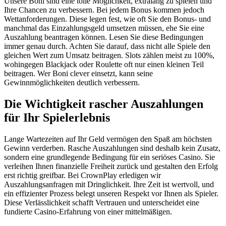
Unsere Boni sind eine tolle Möglichkeit, extralang zu spielen und
Ihre Chancen zu verbessern. Bei jedem Bonus kommen jedoch
Wettanforderungen. Diese legen fest, wie oft Sie den Bonus- und
manchmal das Einzahlungsgeld umsetzen müssen, ehe Sie eine
Auszahlung beantragen können. Lesen Sie diese Bedingungen
immer genau durch. Achten Sie darauf, dass nicht alle Spiele den
gleichen Wert zum Umsatz beitragen. Slots zählen meist zu 100%,
wohingegen Blackjack oder Roulette oft nur einen kleinen Teil
beitragen. Wer Boni clever einsetzt, kann seine
Gewinnmöglichkeiten deutlich verbessern.
Die Wichtigkeit rascher Auszahlungen
für Ihr Spielerlebnis
Lange Wartezeiten auf Ihr Geld vermögen den Spaß am höchsten
Gewinn verderben. Rasche Auszahlungen sind deshalb kein Zusatz,
sondern eine grundlegende Bedingung für ein seriöses Casino. Sie
verleihen Ihnen finanzielle Freiheit zurück und gestalten den Erfolg
erst richtig greifbar. Bei CrownPlay erledigen wir
Auszahlungsanfragen mit Dringlichkeit. Ihre Zeit ist wertvoll, und
ein effizienter Prozess belegt unseren Respekt vor Ihnen als Spieler.
Diese Verlässlichkeit schafft Vertrauen und unterscheidet eine
fundierte Casino-Erfahrung von einer mittelmäßigen.