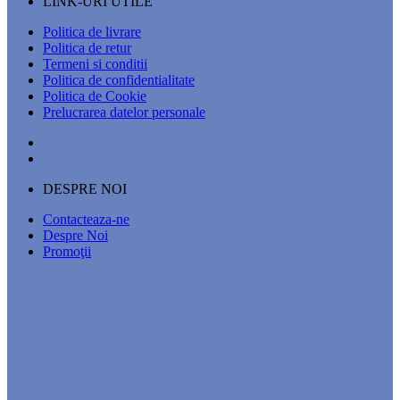
LINK-URI UTILE
Politica de livrare
Politica de retur
Termeni si conditii
Politica de confidentialitate
Politica de Cookie
Prelucrarea datelor personale
DESPRE NOI
Contacteaza-ne
Despre Noi
Promoţii