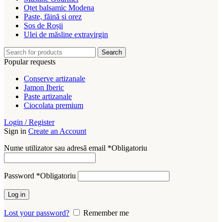
Oțet balsamic Modena
Paste, făină si orez
Sos de Roșii
Ulei de măsline extravirgin
Search
Popular requests
Conserve artizanale
Jamon Iberic
Paste artizanale
Ciocolata premium
Login / Register
Sign in
Create an Account
Nume utilizator sau adresă email
*
Obligatoriu
Password
*
Obligatoriu
Log in
Lost your password?
Remember me