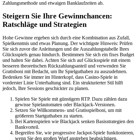
Zahlungsmethode und etwaigen Banklaufzeiten ab.
Steigern Sie Ihre Gewinnchancen:
Ratschläge und Strategien
Hohe Gewinne ergeben sich durch eine Kombination aus Zufall,
Spielkenntnis und etwas Planung. Der wichtigste Hinweis: Prüfen
Sie sich zuvor die Anleitungen und die Auszahlungstabelle Ihres
Glücksspiels genau hindurch. Bestimmen Sie sich ein fixes Budget
und halten Sie dabei. Achten Sie sich auf Glücksspiele mit einem
besseren theoretischen Rückzahlungsanteil und verwenden Sie
Gratisboni mit Bedacht, um Ihr Spielguthaben zu auszudehnen.
Bedenken Sie immer im Hinterkopf, dass Casino-Spiele in
vorderster Linie Unterhaltung sind. Ein strukturierter Stil hilft
jedoch, Ihre Sessions geschickter zu planen.
Spielen Sie Spiele mit günstigem RTP. Dazu zählen dazu
gewisse Spielautomaten oder Blackjack-Versionen.
Setzen Sie Willkommens- und Gratisspielboni, um mit
größerem Startguthaben zu starten.
Bei Kartenspielen wie Blackjack senken Basisstrategien den
Bankvorteil.
Begreifen Sie, wie progressive Jackpot-Spiele funktionieren,
wenn Sie den großen Wurf anstreben beabsichtigen.