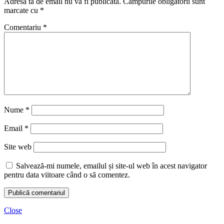
Adresa ta de email nu va fi publicată.
Câmpurile obligatorii sunt
marcate cu
*
Comentariu
*
Nume
*
Email
*
Site web
Salvează-mi numele, emailul și site-ul web în acest navigator
pentru data viitoare când o să comentez.
Close