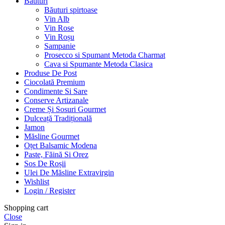
Bauturi
Băuturi spirtoase
Vin Alb
Vin Rose
Vin Roșu
Sampanie
Prosecco si Spumant Metoda Charmat
Cava si Spumante Metoda Clasica
Produse De Post
Ciocolată Premium
Condimente Si Sare
Conserve Artizanale
Creme Și Sosuri Gourmet
Dulceață Tradițională
Jamon
Măsline Gourmet
Oțet Balsamic Modena
Paste, Făină Si Orez
Sos De Roșii
Ulei De Măsline Extravirgin
Wishlist
Login / Register
Shopping cart
Close