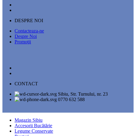
DESPRE NOI
Contacteaza-ne
Despre Noi
Promoţii
CONTACT
Sibiu, Str. Turnului, nr. 23
0770 632 588
Magazin Sibiu
Accesorii Bucătărie
Legume Conservate