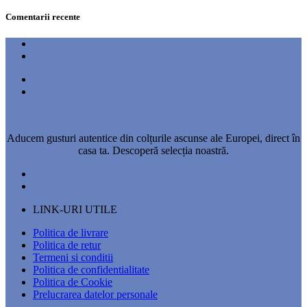
Comentarii recente
Aducem gusturi autentice din colțurile ascunse ale Europei, direct în
casa ta. Descoperă selecția noastră.
LINK-URI UTILE
Politica de livrare
Politica de retur
Termeni si conditii
Politica de confidentialitate
Politica de Cookie
Prelucrarea datelor personale