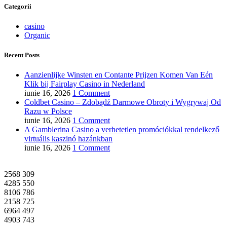
Categorii
casino
Organic
Recent Posts
Aanzienlijke Winsten en Contante Prijzen Komen Van Eén
Klik bij Fairplay Casino in Nederland
iunie 16, 2026
1 Comment
Coldbet Casino – Zdobądź Darmowe Obroty i Wygrywaj Od
Razu w Polsce
iunie 16, 2026
1 Comment
A Gamblerina Casino a verhetetlen promóciókkal rendelkező
virtuális kaszinó hazánkban
iunie 16, 2026
1 Comment
2568
309
4285
550
8106
786
2158
725
6964
497
4903
743