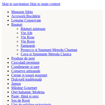
Skip to navigation
Skip to main content
Magazin Sibiu
Accesorii Bucătărie
Legume Conservate
Bauturi
Băuturi spirtoase
Vin Alb
Vin Rose
Vin Roșu
Sampanie
Prosecco si Spumant Metoda Charmat
Cava si Spumante Metoda Clasica
Produse de post
Ciocolată premium
Condimente si sare
Conserve artizanale
Creme și sosuri gourmet
Dulceață tradițională
Jamon
Măsline Gourmet
Oțet balsamic Modena
Paste, făină si orez
Sos de Roșii
Ulei de măsline extravirgin