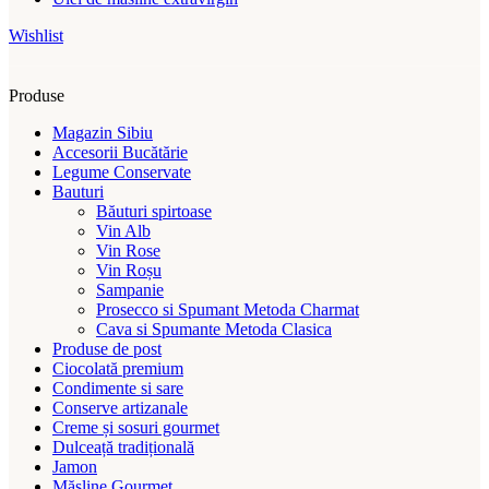
Wishlist
Produse
Magazin Sibiu
Accesorii Bucătărie
Legume Conservate
Bauturi
Băuturi spirtoase
Vin Alb
Vin Rose
Vin Roșu
Sampanie
Prosecco si Spumant Metoda Charmat
Cava si Spumante Metoda Clasica
Produse de post
Ciocolată premium
Condimente si sare
Conserve artizanale
Creme și sosuri gourmet
Dulceață tradițională
Jamon
Măsline Gourmet