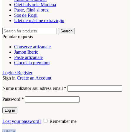
Oțet balsamic Modena
Paste, făină si orez
Sos de Roșii
Ulei de măsline extravirgin
Search
Popular requests
Conserve artizanale
Jamon Iberic
Paste artizanale
Ciocolata premium
Login / Register
Sign in
Create an Account
Obligatoriu
Nume utilizator sau adresă email
*
Obligatoriu
Password
*
Log in
Lost your password?
Remember me
0
items