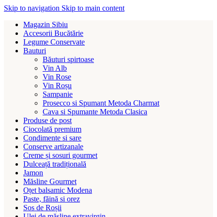
Skip to navigation
Skip to main content
Magazin Sibiu
Accesorii Bucătărie
Legume Conservate
Bauturi
Băuturi spirtoase
Vin Alb
Vin Rose
Vin Roșu
Sampanie
Prosecco si Spumant Metoda Charmat
Cava si Spumante Metoda Clasica
Produse de post
Ciocolată premium
Condimente si sare
Conserve artizanale
Creme și sosuri gourmet
Dulceață tradițională
Jamon
Măsline Gourmet
Oțet balsamic Modena
Paste, făină si orez
Sos de Roșii
Ulei de măsline extravirgin