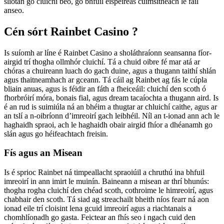
sliotán go cluichí beo, go bhfuil eispéireas cuimsitheach le fáil
anseo.
Cén sórt Rainbet Casino ?
Is suíomh ar líne é Rainbet Casino a sholáthraíonn seansanna fíor-
airgid trí thogha ollmhór cluichí. Tá a chuid oibre fé mar atá ar
chóras a chuireann luach do gach duine, agus a thugann taithí shlán
agus thaitneamhach ar gceann. Tá cáil ag Rainbet ag fás le cúpla
bliain anuas, agus is féidir an fáth a fheiceáil: cluichí den scoth ó
fhorbróirí móra, bonais fial, agus dream tacaíochta a thugann aird. Is
é an rud is suimiúla ná an bhéim a thugtar ar chluichí caithe, agus ar
an tslí a n-oibríonn d’imreoirí gach leibhéil. Níl an t-ionad ann ach le
haghaidh spraoi, ach le haghaidh obair airgid fhíor a dhéanamh go
slán agus go héifeachtach freisin.
Fís agus an Misean
Is é sprioc Rainbet ná timpeallacht spraoiúil a chruthú ina bhfuil
imreoirí in ann imirt le muinín. Baineann a misean ar thrí bhunús:
thogha rogha cluichí den chéad scoth, cothroime le himreoirí, agus
chabhair den scoth. Tá siad ag streachailt bheith níos fearr ná aon
ionad eile trí cloisint lena gcuid imreoirí agus a riachtanais a
chomhlíonadh go gasta. Feictear an fhís seo i ngach cuid den