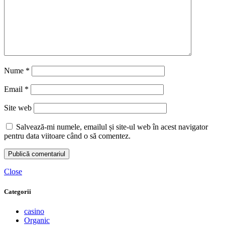
Nume
*
Email
*
Site web
Salvează-mi numele, emailul și site-ul web în acest navigator
pentru data viitoare când o să comentez.
Close
Categorii
casino
Organic