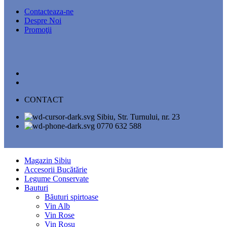
Contacteaza-ne
Despre Noi
Promoţii
CONTACT
Sibiu, Str. Turnului, nr. 23
0770 632 588
Magazin Sibiu
Accesorii Bucătărie
Legume Conservate
Bauturi
Băuturi spirtoase
Vin Alb
Vin Rose
Vin Roșu