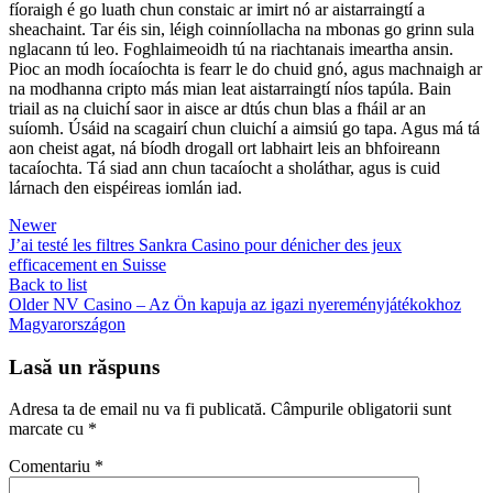
fíoraigh é go luath chun constaic ar imirt nó ar aistarraingtí a
sheachaint. Tar éis sin, léigh coinníollacha na mbonas go grinn sula
nglacann tú leo. Foghlaimeoidh tú na riachtanais imeartha ansin.
Pioc an modh íocaíochta is fearr le do chuid gnó, agus machnaigh ar
na modhanna cripto más mian leat aistarraingtí níos tapúla. Bain
triail as na cluichí saor in aisce ar dtús chun blas a fháil ar an
suíomh. Úsáid na scagairí chun cluichí a aimsiú go tapa. Agus má tá
aon cheist agat, ná bíodh drogall ort labhairt leis an bhfoireann
tacaíochta. Tá siad ann chun tacaíocht a sholáthar, agus is cuid
lárnach den eispéireas iomlán iad.
Newer
J’ai testé les filtres Sankra Casino pour dénicher des jeux
efficacement en Suisse
Back to list
Older
NV Casino – Az Ön kapuja az igazi nyereményjátékokhoz
Magyarországon
Lasă un răspuns
Adresa ta de email nu va fi publicată.
Câmpurile obligatorii sunt
marcate cu
*
Comentariu
*