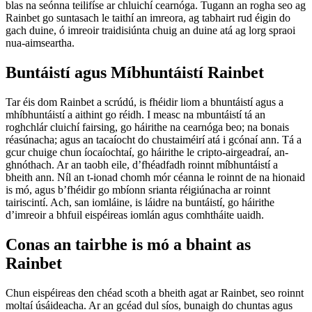
blas na seónna teilifíse ar chluichí cearnóga. Tugann an rogha seo ag
Rainbet go suntasach le taithí an imreora, ag tabhairt rud éigin do
gach duine, ó imreoir traidisiúnta chuig an duine atá ag lorg spraoi
nua-aimseartha.
Buntáistí agus Míbhuntáistí Rainbet
Tar éis dom Rainbet a scrúdú, is fhéidir liom a bhuntáistí agus a
mhíbhuntáistí a aithint go réidh. I measc na mbuntáistí tá an
roghchlár cluichí fairsing, go háirithe na cearnóga beo; na bonais
réasúnacha; agus an tacaíocht do chustaiméirí atá i gcónaí ann. Tá a
gcur chuige chun íocaíochtaí, go háirithe le cripto-airgeadraí, an-
ghnóthach. Ar an taobh eile, d’fhéadfadh roinnt míbhuntáistí a
bheith ann. Níl an t-ionad chomh mór céanna le roinnt de na hionaid
is mó, agus b’fhéidir go mbíonn srianta réigiúnacha ar roinnt
tairiscintí. Ach, san iomláine, is láidre na buntáistí, go háirithe
d’imreoir a bhfuil eispéireas iomlán agus comhtháite uaidh.
Conas an tairbhe is mó a bhaint as
Rainbet
Chun eispéireas den chéad scoth a bheith agat ar Rainbet, seo roinnt
moltaí úsáideacha. Ar an gcéad dul síos, bunaigh do chuntas agus