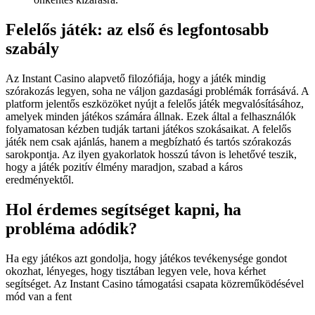
Felelős játék: az első és legfontosabb
szabály
Az Instant Casino alapvető filozófiája, hogy a játék mindig
szórakozás legyen, soha ne váljon gazdasági problémák forrásává. A
platform jelentős eszközöket nyújt a felelős játék megvalósításához,
amelyek minden játékos számára állnak. Ezek által a felhasználók
folyamatosan kézben tudják tartani játékos szokásaikat. A felelős
játék nem csak ajánlás, hanem a megbízható és tartós szórakozás
sarokpontja. Az ilyen gyakorlatok hosszú távon is lehetővé teszik,
hogy a játék pozitív élmény maradjon, szabad a káros
eredményektől.
Hol érdemes segítséget kapni, ha
probléma adódik?
Ha egy játékos azt gondolja, hogy játékos tevékenysége gondot
okozhat, lényeges, hogy tisztában legyen vele, hova kérhet
segítséget. Az Instant Casino támogatási csapata közreműködésével
mód van a fent