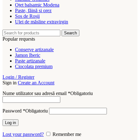
Oțet balsamic Modena
Paste, făină si orez
Sos de Roșii
Ulei de măsline extravirgin
Search
Popular requests
Conserve artizanale
Jamon Iberic
Paste artizanale
Ciocolata premium
Login / Register
Sign in
Create an Account
Nume utilizator sau adresă email
*
Obligatoriu
Password
*
Obligatoriu
Log in
Lost your password?
Remember me