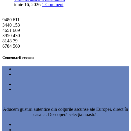
iunie 16, 2026
1 Comment
9480
611
3440
153
4651
669
3950
430
8148
79
6784
560
Comentarii recente
Aducem gusturi autentice din colțurile ascunse ale Europei, direct în
casa ta. Descoperă selecția noastră.