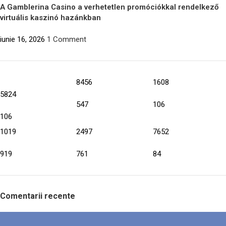
A Gamblerina Casino a verhetetlen promóciókkal rendelkező
virtuális kaszinó hazánkban
iunie 16, 2026
1 Comment
8456
1608
5824
547
106
106
1019
2497
7652
919
761
84
Comentarii recente