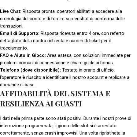
Live Chat:
Risposta pronta, operatori abilitati a accedere alla
cronologia del conto e di fornire screenshot di conferma delle
transazioni.
Email di Supporto:
Risposta ricevuta entro 4 ore, con referto
dettagliato della nostra richiesta e numeri di ticket per il
tracciamento.
FAQ e Aiuto in Gioco:
Area estesa, con soluzioni immediate per
problemi comuni di connessione e chiare guide ai bonus.
Telefono (dove disponibile):
Testato in orario di ufficio,
l’operatore è riuscito a identificare il nostro account e replicare a
domande di base.
AFFIDABILITÀ DEL SISTEMA E
RESILIENZA AI GUASTI
I dati nella prima parte sono stati positivi. Durante i nostri prove di
interruzione programmata, il gioco delle slot si è arrestato
correttamente, senza crash improvvisi. Una volta ripristinata la