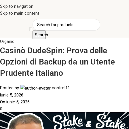
Skip to navigation
Skip to main content
Search
Organic
Casinò DudeSpin: Prova delle
Opzioni di Backup da un Utente
Prudente Italiano
Posted by
control11
iunie 5, 2026
On iunie 5, 2026
0