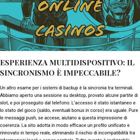
ESPERIENZA MULTIDISPOSITIVO: IL
SINCRONISMO È IMPECCABILE?
Un altro esame per i sistemi di backup è la sincronia tra terminali.
Abbiamo aperto una sessione su desktop, provato alcune partite di
slot, e poi proseguito dal telefono. L’accesso è stato istantaneo e
lo stato del gioco (saldo, eventuali bonus in corso) era uguale. Pure
le messaggi push, se accese, aiutano a questa impressione di
coerenza. La sito adotta in modo efficace un profilo unificato e
rinnovato in tempo reale, eliminando il rischio di incompatibilità tra