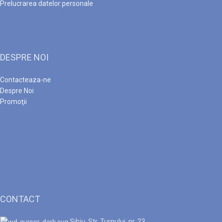
Prelucrarea datelor personale
DESPRE NOI
Contacteaza-ne
Despre Noi
Promoţii
CONTACT
Sibiu, Str. Turnului, nr. 23