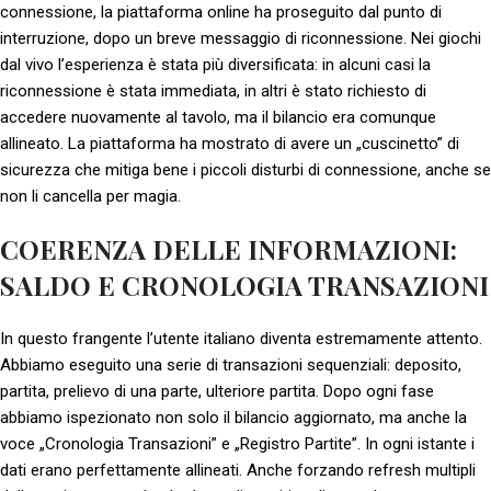
connessione, la piattaforma online ha proseguito dal punto di
interruzione, dopo un breve messaggio di riconnessione. Nei giochi
dal vivo l’esperienza è stata più diversificata: in alcuni casi la
riconnessione è stata immediata, in altri è stato richiesto di
accedere nuovamente al tavolo, ma il bilancio era comunque
allineato. La piattaforma ha mostrato di avere un „cuscinetto” di
sicurezza che mitiga bene i piccoli disturbi di connessione, anche se
non li cancella per magia.
COERENZA DELLE INFORMAZIONI:
SALDO E CRONOLOGIA TRANSAZIONI
In questo frangente l’utente italiano diventa estremamente attento.
Abbiamo eseguito una serie di transazioni sequenziali: deposito,
partita, prelievo di una parte, ulteriore partita. Dopo ogni fase
abbiamo ispezionato non solo il bilancio aggiornato, ma anche la
voce „Cronologia Transazioni” e „Registro Partite”. In ogni istante i
dati erano perfettamente allineati. Anche forzando refresh multipli