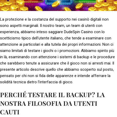
La protezione e la costanza del supporto nei casinò digitali non
sono aspetti marginali. Il nostro team, un team di utenti con
esperienza, abbiamo inteso saggiare DudeSpin Casino con lo
scetticismo tipico dell’utente italiano, che tende a esaminare con
attenzione ai particolari e alla tutela dei propri informazioni. Non ci
siamo limitati di testare i giochi o i promozioni. Abbiamo spinto più
in là, esaminando con attenzione i sistemi di backup e le procedure
che sarebbero tenute a assicurare che il gioco non si arresti mai. Il
presente articolo descrive quello che abbiamo scoperto sul posto,
pensato per chi non si fida delle apparenze e intende afferrare la
solidità tecnica dietro l’interfaccia di gioco.
PERCHÉ TESTARE IL BACKUP? LA
NOSTRA FILOSOFIA DA UTENTI
CAUTI