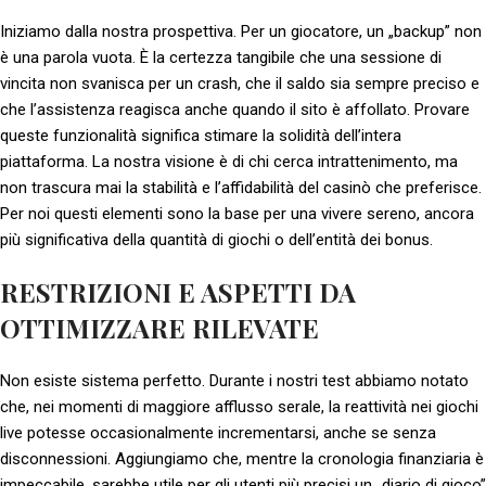
Iniziamo dalla nostra prospettiva. Per un giocatore, un „backup” non
è una parola vuota. È la certezza tangibile che una sessione di
vincita non svanisca per un crash, che il saldo sia sempre preciso e
che l’assistenza reagisca anche quando il sito è affollato. Provare
queste funzionalità significa stimare la solidità dell’intera
piattaforma. La nostra visione è di chi cerca intrattenimento, ma
non trascura mai la stabilità e l’affidabilità del casinò che preferisce.
Per noi questi elementi sono la base per una vivere sereno, ancora
più significativa della quantità di giochi o dell’entità dei bonus.
RESTRIZIONI E ASPETTI DA
OTTIMIZZARE RILEVATE
Non esiste sistema perfetto. Durante i nostri test abbiamo notato
che, nei momenti di maggiore afflusso serale, la reattività nei giochi
live potesse occasionalmente incrementarsi, anche se senza
disconnessioni. Aggiungiamo che, mentre la cronologia finanziaria è
impeccabile, sarebbe utile per gli utenti più precisi un „diario di gioco”