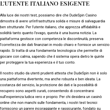
L’UTENTE ITALIANO ESIGENTE
Alla luce dei nostri test, possiamo dire che DudeSpin Casino
dimostra di avere un’infrastruttura solida e misure di salvaguardia
ben strutturate. Per l’utente italiano, che apprezza affidabilità e
solidità tanto quanto l’svago, questa è una buona notizia. La
piattaforma gestisce con competenza le discontinuità, preserva
l’correttezza dei dati finanziari in modo chiaro e fornisce un servizio
rapido. Si tratta di una fondamenta tecnologica che permette di
giocare con calma, sapendo che il sistema opera dietro le quinte
per proteggere la tua esperienza e il tuo conto.
Il nostro studio da utenti prudenti attesta che DudeSpin non è solo
una piattaforma divertente, ma anche robusta e ben ideata. La
costanza del servizio, la protezione dei dati e la possibilità di
recupero sono aspetti curati, consentendo di concentrarsi
sull’esperienza ludica vero e proprio. Per chi desidera un casinò
online che non manchi sulle fondamenta, i nostri test tecnici
forniscono un parere incoraggiante e rassicurante, fondato su