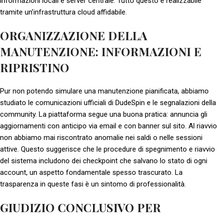
informazioni locali e server centrale. Tutto questo è realizzabile
tramite un’infrastruttura cloud affidabile.
ORGANIZZAZIONE DELLA
MANUTENZIONE: INFORMAZIONI E
RIPRISTINO
Pur non potendo simulare una manutenzione pianificata, abbiamo
studiato le comunicazioni ufficiali di DudeSpin e le segnalazioni della
community. La piattaforma segue una buona pratica: annuncia gli
aggiornamenti con anticipo via email e con banner sul sito. Al riavvio
non abbiamo mai riscontrato anomalie nei saldi o nelle sessioni
attive. Questo suggerisce che le procedure di spegnimento e riavvio
del sistema includono dei checkpoint che salvano lo stato di ogni
account, un aspetto fondamentale spesso trascurato. La
trasparenza in queste fasi è un sintomo di professionalità.
GIUDIZIO CONCLUSIVO PER