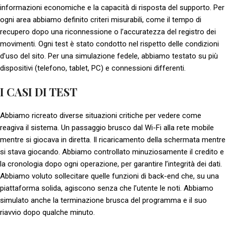
informazioni economiche e la capacità di risposta del supporto. Per
ogni area abbiamo definito criteri misurabili, come il tempo di
recupero dopo una riconnessione o l’accuratezza del registro dei
movimenti. Ogni test è stato condotto nel rispetto delle condizioni
d’uso del sito. Per una simulazione fedele, abbiamo testato su più
dispositivi (telefono, tablet, PC) e connessioni differenti.
I CASI DI TEST
Abbiamo ricreato diverse situazioni critiche per vedere come
reagiva il sistema. Un passaggio brusco dal Wi-Fi alla rete mobile
mentre si giocava in diretta. Il ricaricamento della schermata mentre
si stava giocando. Abbiamo controllato minuziosamente il credito e
la cronologia dopo ogni operazione, per garantire l’integrità dei dati.
Abbiamo voluto sollecitare quelle funzioni di back-end che, su una
piattaforma solida, agiscono senza che l’utente le noti. Abbiamo
simulato anche la terminazione brusca del programma e il suo
riavvio dopo qualche minuto.