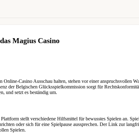
t das Magius Casino
n Online-Casino Ausschau halten, stehen vor einer anspruchsvollen W
Lizenz der Belgischen Glücksspielkommission sorgt für Rechtskonformität
n, und setzt es beständig um.
 Plattform stellt verschiedene Hilfsmittel für bewusstes Spielen an. Spi
chten oder sich für eine Spielpause aussprechen. Der Link zur langfris
llen Spielen.