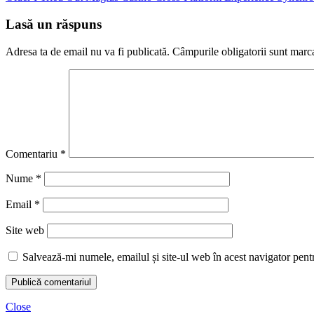
Lasă un răspuns
Adresa ta de email nu va fi publicată.
Câmpurile obligatorii sunt marc
Comentariu
*
Nume
*
Email
*
Site web
Salvează-mi numele, emailul și site-ul web în acest navigator pent
Close