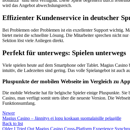
Bonanza” sind stets verfügbar. Diese Spiele begeistern durch fesseln
wird das Angebot abwechslungsreich.
Effizienter Kundenservice in deutscher S
Bei Problemen oder Problemen ist ein exzellenter Support wichtig. M
bietet meist die schnellste Lösung. Die Mitarbeiter sprechen nicht n
Sektion löst viele Anliegen direkt.
Perfekt für unterwegs: Spielen unterwegs
Viele spielen heute auf dem Smartphone oder Tablet. Magius Casino bie
intuitiv, die Ladezeiten sind gering. Das volle Spielangebot ist auch 
Pluspunkte der mobilen Webseite im Vergleich zu Ap
Die mobile Webseite hat für belgische Spieler einige Pluspunkte. Si
Casino, man verfügt somit stets über die neueste Version. Die Webse
Funktionsumfang.
Newer
Magius Casino – Jännitys ei lopu koskaan suomalaisille pelaajille
Back to list
Older
I Tried Out Magius Casino Cross-Platform Experience Synchr