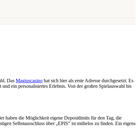
ahl. Das
Magiuscasino
hat sich hier als erste Adresse durchgesetzt. Es
 und ein personalisiertes Erlebnis. Von der großen Spielauswahl bis
eler haben die Möglichkeit eigene Depositlimits für den Tag, die
tigen Selbstausschluss über „EPIS” ist mühelos zu finden. Ein eigens