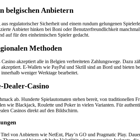
n belgischen Anbietern
 aus regulatorischer Sicherheit und einem rundum gelungenen Spielerle
zierte Anbieter hinken bei Boni oder Benutzerfreundlichkeit manchmal hi
d auf für den einheimischen Spieler gedacht.
egionalen Methoden
Casino akzeptiert alle in Belgien verbreiteten Zahlungswege. Dazu zäh
kzeptiert. E-Wallets wie PayPal und Skrill sind an Bord und bieten b
innerhalb weniger Werktage bearbeitet.
e-Dealer-Casino
mack ab. Hunderte Spielautomaten stehen bereit, von traditionellen Fr
len wie Blackjack, Roulette und Poker in vielen Varianten. Für authen
ealen Casinos direkt auf den Bildschirm.
lungen
n Titel von Anbietern wie NetEnt, Play’n GO und Pragmatic Play. Dau