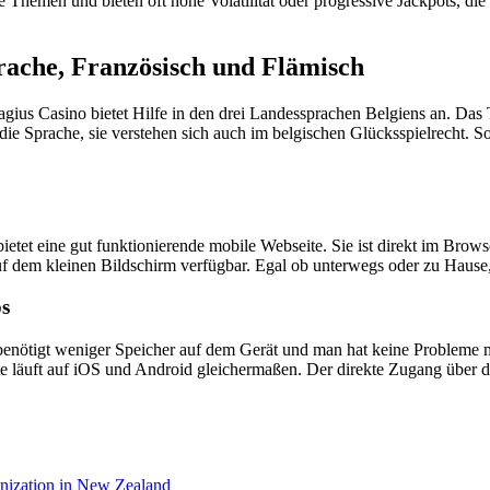
de Themen und bieten oft hohe Volatilität oder progressive Jackpots, d
prache, Französisch und Flämisch
agius Casino bietet Hilfe in den drei Landessprachen Belgiens an. Das
ur die Sprache, sie verstehen sich auch im belgischen Glücksspielrecht
tet eine gut funktionierende mobile Webseite. Sie ist direkt im Browser
auf dem kleinen Bildschirm verfügbar. Egal ob unterwegs oder zu Hause, 
ps
e benötigt weniger Speicher auf dem Gerät und man hat keine Probleme 
ite läuft auf iOS und Android gleichermaßen. Der direkte Zugang über 
onization in New Zealand