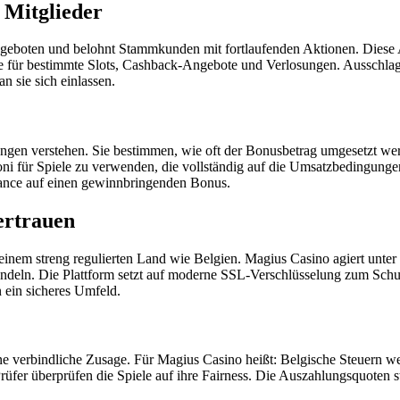
 Mitglieder
eboten und belohnt Stammkunden mit fortlaufenden Aktionen. Diese Ang
e für bestimmte Slots, Cashback-Angebote und Verlosungen. Ausschlagge
 sie sich einlassen.
en verstehen. Sie bestimmen, wie oft der Bonusbetrag umgesetzt werd
 Boni für Spiele zu verwenden, die vollständig auf die Umsatzbedingunge
 Chance auf einen gewinnbringenden Bonus.
ertrauen
n einem streng regulierten Land wie Belgien. Magius Casino agiert unter
Handeln. Die Plattform setzt auf moderne SSL-Verschlüsselung zum Sch
 ein sicheres Umfeld.
 eine verbindliche Zusage. Für Magius Casino heißt: Belgische Steuern w
rüfer überprüfen die Spiele auf ihre Fairness. Die Auszahlungsquoten st