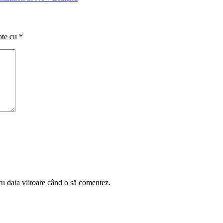
ate cu
*
ru data viitoare când o să comentez.