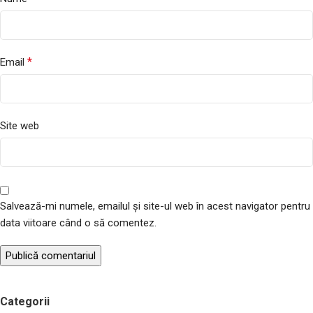
*
Email
Site web
Salvează-mi numele, emailul și site-ul web în acest navigator pentru
data viitoare când o să comentez.
Categorii