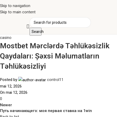
Skip to navigation
Skip to main content
Search
casino
Mostbet Mərclərdə Təhlükəsizlik
Qaydaları: Şəxsi Məlumatların
Təhlükəsizliyi
Posted by
control11
mai 12, 2026
On mai 12, 2026
0
Newer
Путь начинающего: моя первая ставка на 1win
Back to list