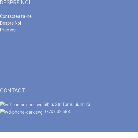
DESPRE NOI
Contacteaza-ne
Despre Noi
Promoţii
CONTACT
Sibiu, Str. Turnului, nr. 23
0770 632 588