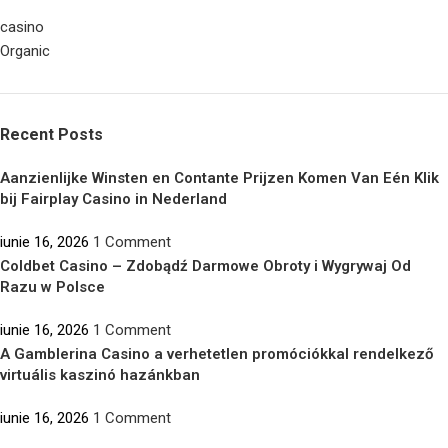
casino
Organic
Recent Posts
Aanzienlijke Winsten en Contante Prijzen Komen Van Eén Klik
bij Fairplay Casino in Nederland
iunie 16, 2026
1 Comment
Coldbet Casino – Zdobądź Darmowe Obroty i Wygrywaj Od
Razu w Polsce
iunie 16, 2026
1 Comment
A Gamblerina Casino a verhetetlen promóciókkal rendelkező
virtuális kaszinó hazánkban
iunie 16, 2026
1 Comment