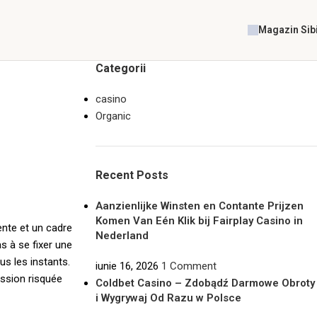
Magazin Sib
Categorii
casino
Organic
Recent Posts
Aanzienlijke Winsten en Contante Prijzen
Komen Van Eén Klik bij Fairplay Casino in
ente et un cadre
Nederland
s à se fixer une
us les instants.
iunie 16, 2026
1 Comment
assion risquée
Coldbet Casino – Zdobądź Darmowe Obroty
i Wygrywaj Od Razu w Polsce