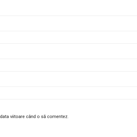
 data viitoare când o să comentez.