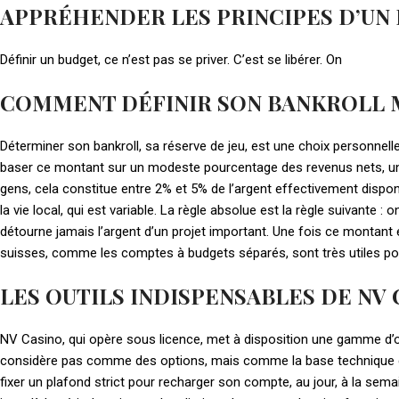
APPRÉHENDER LES PRINCIPES D’UN 
Définir un budget, ce n’est pas se priver. C’est se libérer. On
COMMENT DÉFINIR SON BANKROLL 
Déterminer son bankroll, sa réserve de jeu, est une choix personnel
baser ce montant sur un modeste pourcentage des revenus nets, une f
gens, cela constitue entre 2% et 5% de l’argent effectivement dispo
la vie local, qui est variable. La règle absolue est la règle suivante
détourne jamais l’argent d’un projet important. Une fois ce montant ét
suisses, comme les comptes à budgets séparés, sont très utiles pou
LES OUTILS INDISPENSABLES DE NV 
NV Casino, qui opère sous licence, met à disposition une gamme d’o
considère pas comme des options, mais comme la base technique de s
fixer un plafond strict pour recharger son compte, au jour, à la sema