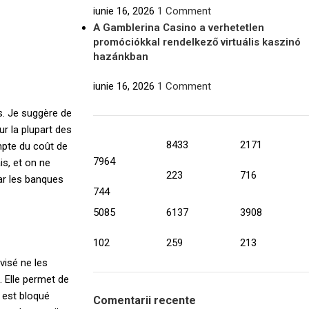
iunie 16, 2026
1 Comment
A Gamblerina Casino a verhetetlen
promóciókkal rendelkező virtuális kaszinó
hazánkban
iunie 16, 2026
1 Comment
s. Je suggère de
r la plupart des
8433
2171
mpte du coût de
7964
is, et on ne
223
716
par les banques
744
5085
6137
3908
102
259
213
visé ne les
 Elle permet de
e est bloqué
Comentarii recente