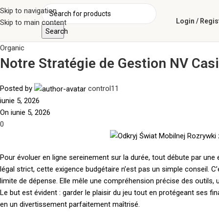
Skip to navigation
Produse
Login / Regis
Skip to main content
Search
Organic
Notre Stratégie de Gestion NV Cas
Posted by
control11
iunie 5, 2026
On iunie 5, 2026
0
Pour évoluer en ligne sereinement sur la durée, tout débute par une 
légal strict, cette exigence budgétaire n’est pas un simple conseil. C
limite de dépense. Elle mêle une compréhension précise des outils, 
Le but est évident : garder le plaisir du jeu tout en protégeant ses fi
en un divertissement parfaitement maîtrisé.