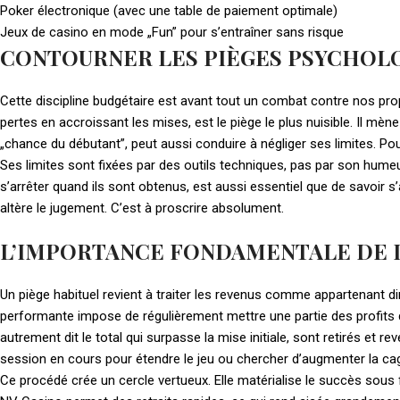
Poker électronique (avec une table de paiement optimale)
Jeux de casino en mode „Fun” pour s’entraîner sans risque
CONTOURNER LES PIÈGES PSYCHOLO
Cette discipline budgétaire est avant tout un combat contre nos pro
pertes en accroissant les mises, est le piège le plus nuisible. Il mè
„chance du débutant”, peut aussi conduire à négliger ses limites. P
Ses limites sont fixées par des outils techniques, pas par son hum
s’arrêter quand ils sont obtenus, est aussi essentiel que de savoir s’
altère le jugement. C’est à proscrire absolument.
L’IMPORTANCE FONDAMENTALE DE L
Un piège habituel revient à traiter les revenus comme appartenant di
performante impose de régulièrement mettre une partie des profits 
autrement dit le total qui surpasse la mise initiale, sont retirés et 
session en cours pour étendre le jeu ou chercher d’augmenter la cagno
Ce procédé crée un cercle vertueux. Elle matérialise le succès sous 