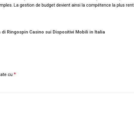
mples. La gestion de budget devient ainsi la compétence la plus rent
i Ringospin Casino sui Dispositivi Mobili in Italia
*
cate cu