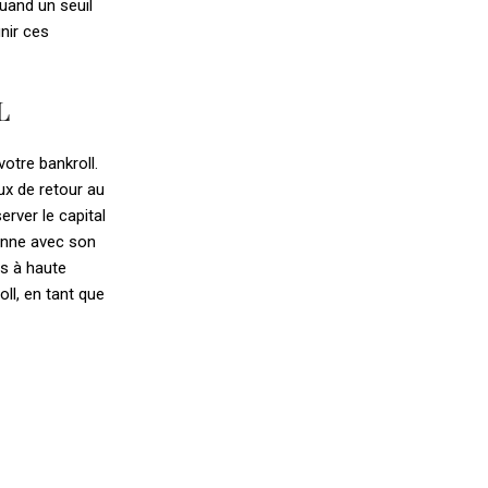
quand un seuil
inir ces
L
votre bankroll.
ux de retour au
erver le capital
éenne avec son
ts à haute
ll, en tant que