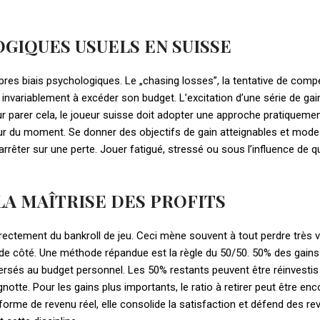
GIQUES USUELS EN SUISSE
pres biais psychologiques. Le „chasing losses”, la tentative de com
ne invariablement à excéder son budget. L’excitation d’une série de ga
our parer cela, le joueur suisse doit adopter une approche pratiquem
eur du moment. Se donner des objectifs de gain atteignables et mode
arrêter sur une perte. Jouer fatigué, stressé ou sous l’influence de q
A MAÎTRISE DES PROFITS
rectement du bankroll de jeu. Ceci mène souvent à tout perdre très vi
de côté. Une méthode répandue est la règle du 50/50. 50% des gains
reversés au budget personnel. Les 50% restants peuvent être réinvestis
tte. Pour les gains plus importants, le ratio à retirer peut être enc
forme de revenu réel, elle consolide la satisfaction et défend des re