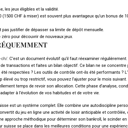
 les jeux éligibles et la validité.
 (1500 CHF à miser) est souvent plus avantageux qu’un bonus de 
pas justifier de dépasser sa limite de dépôt mensuelle.
e zéro pour découvrir de nouveaux jeux.
 FRÉQUEMMENT
-ch/
. C’est un document évolutif qu’il faut réexaminer régulièrement. 
 transactions et faites un bilan objectif. Ce bilan ne se concentre 
es été respectées ? Les outils de contrôle ont-ils été performants ? 
 élevé ou trop restrictif, vous pouvez l’ajuster pour le mois suivant
uellement temps de revoir son allocation. Cette phase d’analyse, con
adapter à l’évolution de vos habitudes et de votre vie.
uisse est un système complet. Elle combine une autodiscipline perso
ertit du jeu en ligne une activité de loisir anticipable et contrôlée, o
 une approche méthodique pour déterminer son bankroll, le scinder en
ur suisse se place dans les meilleures conditions pour une expérienc