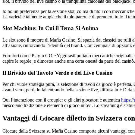
slot, il brivido del live casino o la tranquillità calcolata del blackjack, c
Io ho un preferenza per la sezione slot, colma di titoli con meccaniche in
La varietà è talmente ampia che il mio parere è di prenderti tutto il tem
Slot Machine: In Cui il Tema Si Anima
Le slot sono il motore di Mafia Casino. Si spazia dai classici tre rulli
all’azione, rinforzando l’identità del brand. Con centinaia di opzioni, 
Fornitori come Play’n GO e Yggdrasil portano meccaniche originali: si
capire le regole, e dimostra anche una certa onestà da parte del casinò.
Il Brivido del Tavolo Verde e del Live Casino
Per chi vuole strategia pura, la selezione di tavoli da gioco è perfett
avanti vero, però, lo fai entrando nella sezione live, diffusa in HD da s
Qui l’interazione con il croupier e gli altri giocatori è autentica
https:/
mescolano tradizione e elementi di gioco nuovi. Lo streaming è stabil
Vantaggi di Giocare diletto in Svizzera co
Giocare dalla Svizzera su Mafia Casino comporta alcuni vantaggi concr