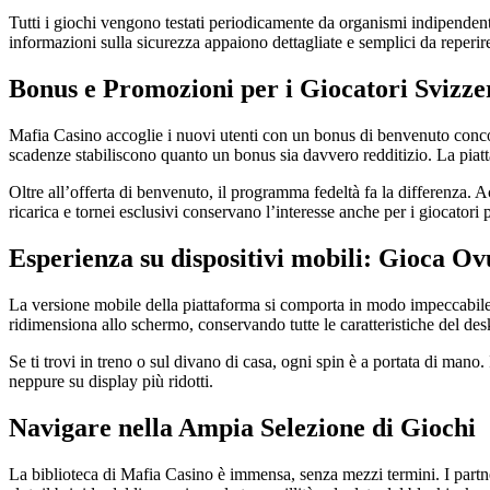
Tutti i giochi vengono testati periodicamente da organismi indipendent
informazioni sulla sicurezza appaiono dettagliate e semplici da reperire
Bonus e Promozioni per i Giocatori Svizze
Mafia Casino accoglie i nuovi utenti con un bonus di benvenuto concorr
scadenze stabiliscono quanto un bonus sia davvero redditizio. La piat
Oltre all’offerta di benvenuto, il programma fedeltà fa la differenza.
ricarica e tornei esclusivi conservano l’interesse anche per i giocatori p
Esperienza su dispositivi mobili: Gioca O
La versione mobile della piattaforma si comporta in modo impeccabile. N
ridimensiona allo schermo, conservando tutte le caratteristiche del deskt
Se ti trovi in treno o sul divano di casa, ogni spin è a portata di mano
neppure su display più ridotti.
Navigare nella Ampia Selezione di Giochi
La biblioteca di Mafia Casino è immensa, senza mezzi termini. I partne