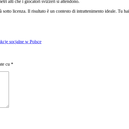
etri alti che i giocatori svizzeri si attendono.
otto licenza. Il risultato è un contesto di intrattenimento ideale. Tu hai 
cje socjalne w Polsce
ate cu
*