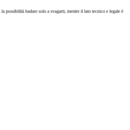
la possibilità badare solo a svagarti, mentre il lato tecnico e legale è