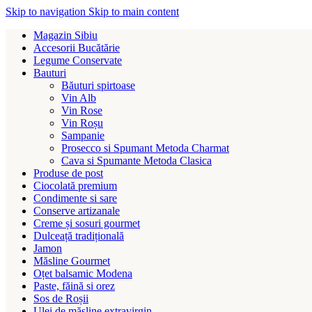
Skip to navigation
Skip to main content
Magazin Sibiu
Accesorii Bucătărie
Legume Conservate
Bauturi
Băuturi spirtoase
Vin Alb
Vin Rose
Vin Roșu
Sampanie
Prosecco si Spumant Metoda Charmat
Cava si Spumante Metoda Clasica
Produse de post
Ciocolată premium
Condimente si sare
Conserve artizanale
Creme și sosuri gourmet
Dulceață tradițională
Jamon
Măsline Gourmet
Oțet balsamic Modena
Paste, făină si orez
Sos de Roșii
Ulei de măsline extravirgin