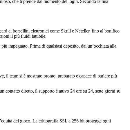
onioso, che ti prende dal momento del login. Secondo la mia
ard ai borsellini elettronici come Skrill e Neteller, fino al bonifico
ni il più fluidi fattibile.
o più impegnato. Prima di qualsiasi deposito, dai un’occhiata alla
, il team si è mostrato pronto, preparato e capace di parlare più
ontatto diretto, il supporto è attivo 24 ore su 24, sette giorni su
l’equità del gioco. La crittografia SSL a 256 bit protegge ogni