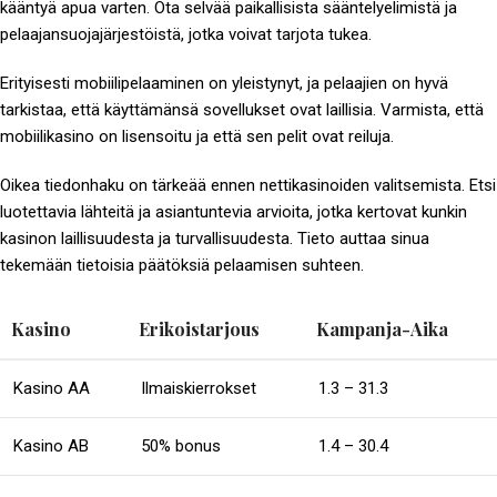
kääntyä apua varten. Ota selvää paikallisista sääntelyelimistä ja
pelaajansuojajärjestöistä, jotka voivat tarjota tukea.
Erityisesti mobiilipelaaminen on yleistynyt, ja pelaajien on hyvä
tarkistaa, että käyttämänsä sovellukset ovat laillisia. Varmista, että
mobiilikasino on lisensoitu ja että sen pelit ovat reiluja.
Oikea tiedonhaku on tärkeää ennen nettikasinoiden valitsemista. Etsi
luotettavia lähteitä ja asiantuntevia arvioita, jotka kertovat kunkin
kasinon laillisuudesta ja turvallisuudesta. Tieto auttaa sinua
tekemään tietoisia päätöksiä pelaamisen suhteen.
Kasino
Erikoistarjous
Kampanja-Aika
Kasino AA
Ilmaiskierrokset
1.3 – 31.3
Kasino AB
50% bonus
1.4 – 30.4