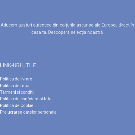
Aducem gusturi autentice din colțurile ascunse ale Europei, direct în
casa ta. Descoperă selecția noastră.
LINK-URI UTILE
Politica de livrare
Politica de retur
Termeni si conditii
Politica de confidentialitate
Politica de Cookie
Prelucrarea datelor personale