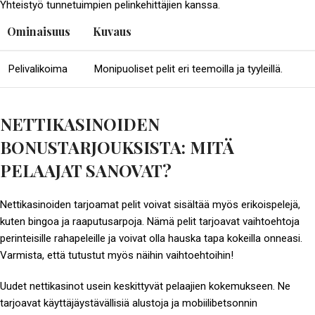
Yhteistyö tunnetuimpien pelinkehittäjien kanssa.
Ominaisuus
Kuvaus
Pelivalikoima
Monipuoliset pelit eri teemoilla ja tyyleillä.
NETTIKASINOIDEN
BONUSTARJOUKSISTA: MITÄ
PELAAJAT SANOVAT?
Nettikasinoiden tarjoamat pelit voivat sisältää myös erikoispelejä,
kuten bingoa ja raaputusarpoja. Nämä pelit tarjoavat vaihtoehtoja
perinteisille rahapeleille ja voivat olla hauska tapa kokeilla onneasi.
Varmista, että tutustut myös näihin vaihtoehtoihin!
Uudet nettikasinot usein keskittyvät pelaajien kokemukseen. Ne
tarjoavat käyttäjäystävällisiä alustoja ja mobiilibetsonnin