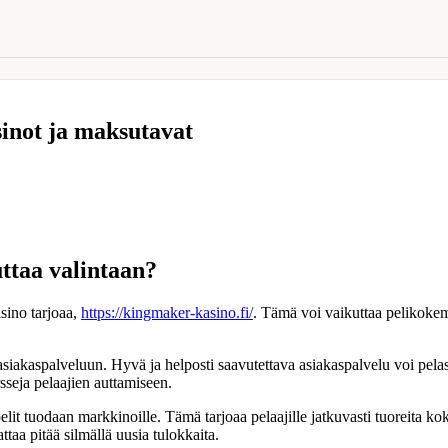
sinot ja maksutavat
ttaa valintaan?
sino tarjoaa,
https://kingmaker-kasino.fi/
. Tämä voi vaikuttaa pelikokemuk
asiakaspalveluun. Hyvä ja helposti saavutettava asiakaspalvelu voi pelas
rsseja pelaajien auttamiseen.
pelit tuodaan markkinoille. Tämä tarjoaa pelaajille jatkuvasti tuoreita
taa pitää silmällä uusia tulokkaita.