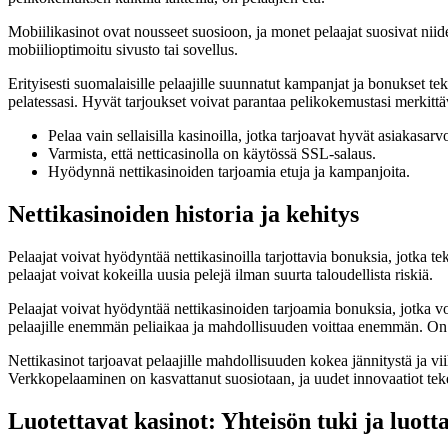
Mobiilikasinot ovat nousseet suosioon, ja monet pelaajat suosivat niide
mobiilioptimoitu sivusto tai sovellus.
Erityisesti suomalaisille pelaajille suunnatut kampanjat ja bonukset tek
pelatessasi. Hyvät tarjoukset voivat parantaa pelikokemustasi merkittä
Pelaa vain sellaisilla kasinoilla, jotka tarjoavat hyvät asiakasarvo
Varmista, että netticasinolla on käytössä SSL-salaus.
Hyödynnä nettikasinoiden tarjoamia etuja ja kampanjoita.
Nettikasinoiden historia ja kehitys
Pelaajat voivat hyödyntää nettikasinoilla tarjottavia bonuksia, jotka 
pelaajat voivat kokeilla uusia pelejä ilman suurta taloudellista riskiä.
Pelaajat voivat hyödyntää nettikasinoiden tarjoamia bonuksia, jotka voi
pelaajille enemmän peliaikaa ja mahdollisuuden voittaa enemmän. On
Nettikasinot tarjoavat pelaajille mahdollisuuden kokea jännitystä ja vi
Verkkopelaaminen on kasvattanut suosiotaan, ja uudet innovaatiot teke
Luotettavat kasinot: Yhteisön tuki ja luot