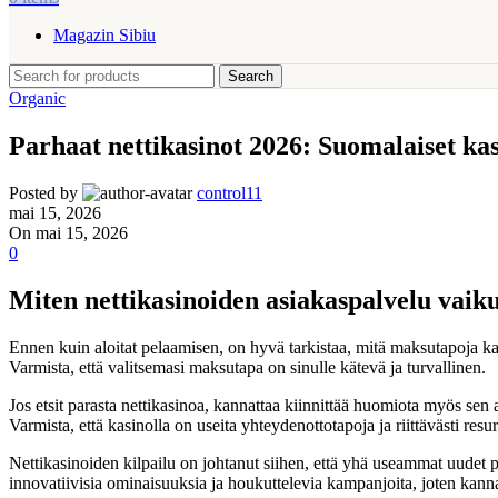
Magazin Sibiu
Search
Organic
Parhaat nettikasinot 2026: Suomalaiset ka
Posted by
control11
mai 15, 2026
On mai 15, 2026
0
Miten nettikasinoiden asiakaspalvelu vaiku
Ennen kuin aloitat pelaamisen, on hyvä tarkistaa, mitä maksutapoja ka
Varmista, että valitsemasi maksutapa on sinulle kätevä ja turvallinen.
Jos etsit parasta nettikasinoa, kannattaa kiinnittää huomiota myös sen 
Varmista, että kasinolla on useita yhteydenottotapoja ja riittävästi resu
Nettikasinoiden kilpailu on johtanut siihen, että yhä useammat uudet 
innovatiivisia ominaisuuksia ja houkuttelevia kampanjoita, joten kannat