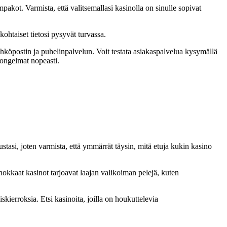
pakot. Varmista, että valitsemallasi kasinolla on sinulle sopivat
kohtaiset tietosi pysyvät turvassa.
sähköpostin ja puhelinpalvelun. Voit testata asiakaspalvelua kysymällä
 ongelmat nopeasti.
stasi, joten varmista, että ymmärrät täysin, mitä etuja kukin kasino
hokkaat kasinot tarjoavat laajan valikoiman pelejä, kuten
skierroksia. Etsi kasinoita, joilla on houkuttelevia