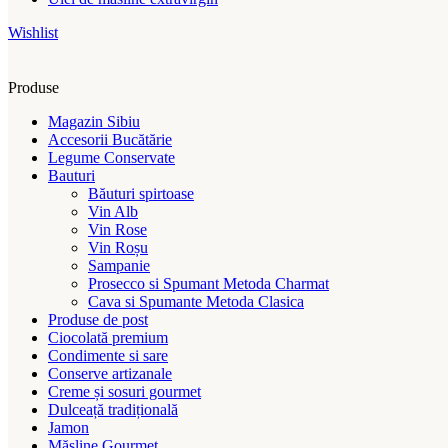
Wishlist
Produse
Magazin Sibiu
Accesorii Bucătărie
Legume Conservate
Bauturi
Băuturi spirtoase
Vin Alb
Vin Rose
Vin Roșu
Sampanie
Prosecco si Spumant Metoda Charmat
Cava si Spumante Metoda Clasica
Produse de post
Ciocolată premium
Condimente si sare
Conserve artizanale
Creme și sosuri gourmet
Dulceață tradițională
Jamon
Măsline Gourmet