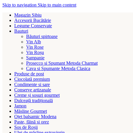
Skip to navigation
Skip to main content
Magazin Sibiu
Accesorii Bucătărie
Legume Conservate
Bauturi
Băuturi spirtoase
Vin Alb
Vin Rose
Vin Roșu
Sampanie
Prosecco si Spumant Metoda Charmat
Cava si Spumante Metoda Clasica
Produse de post
Ciocolată premium
Condimente si sare
Conserve artizanale
Creme și sosuri gourmet
Dulceață tradițională
Jamon
Măsline Gourmet
Oțet balsamic Modena
Paste, făină si orez
Sos de Roșii
Ulei de măsline extravirgin