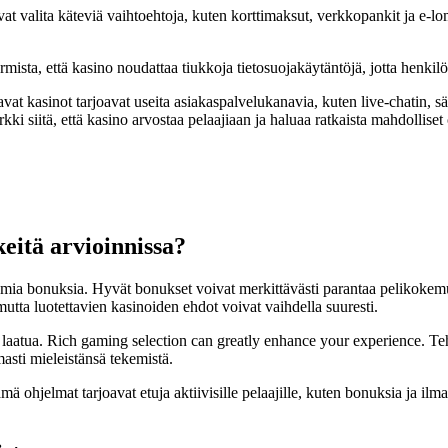
vat valita käteviä vaihtoehtoja, kuten korttimaksut, verkkopankit ja e-lom
rmista, että kasino noudattaa tiukkoja tietosuojakäytäntöjä, jotta henkilö
avat kasinot tarjoavat useita asiakaspalvelukanavia, kuten live-chatin, 
 siitä, että kasino arvostaa pelaajiaan ja haluaa ratkaista mahdolliset
eitä arvioinnissa?
joamia bonuksia. Hyvät bonukset voivat merkittävästi parantaa pelikokemu
mutta luotettavien kasinoiden ehdot voivat vaihdella suuresti.
n laatua. Rich gaming selection can greatly enhance your experience. Te
masti mieleistänsä tekemistä.
ohjelmat tarjoavat etuja aktiivisille pelaajille, kuten bonuksia ja ilmai