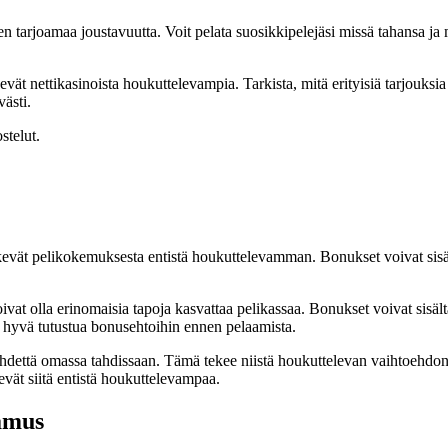
n tarjoamaa joustavuutta. Voit pelata suosikkipelejäsi missä tahansa ja 
evät nettikasinoista houkuttelevampia. Tarkista, mitä erityisiä tarjouksi
västi.
stelut.
tekevät pelikokemuksesta entistä houkuttelevamman. Bonukset voivat sisält
vat olla erinomaisia tapoja kasvattaa pelikassaa. Bonukset voivat sisältä
 hyvä tutustua bonusehtoihin ennen pelaamista.
ihdettä omassa tahdissaan. Tämä tekee niistä houkuttelevan vaihtoehdon mon
vät siitä entistä houkuttelevampaa.
tamus