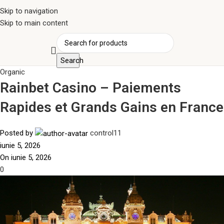
Skip to navigation
Skip to main content
Search
Organic
Rainbet Casino – Paiements
Rapides et Grands Gains en France
Posted by
control11
iunie 5, 2026
On iunie 5, 2026
0