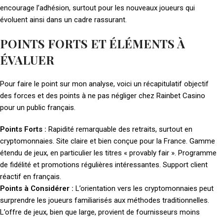
encourage l’adhésion, surtout pour les nouveaux joueurs qui
évoluent ainsi dans un cadre rassurant.
POINTS FORTS ET ÉLÉMENTS À
ÉVALUER
Pour faire le point sur mon analyse, voici un récapitulatif objectif
des forces et des points à ne pas négliger chez Rainbet Casino
pour un public français.
Points Forts :
Rapidité remarquable des retraits, surtout en
cryptomonnaies. Site claire et bien conçue pour la France. Gamme
étendu de jeux, en particulier les titres « provably fair ». Programme
de fidélité et promotions régulières intéressantes. Support client
réactif en français.
Points à Considérer :
L’orientation vers les cryptomonnaies peut
surprendre les joueurs familiarisés aux méthodes traditionnelles.
L’offre de jeux, bien que large, provient de fournisseurs moins