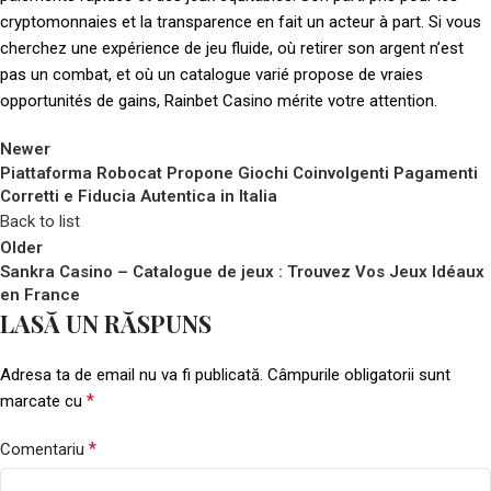
cryptomonnaies et la transparence en fait un acteur à part. Si vous
cherchez une expérience de jeu fluide, où retirer son argent n’est
pas un combat, et où un catalogue varié propose de vraies
opportunités de gains, Rainbet Casino mérite votre attention.
Newer
Piattaforma Robocat Propone Giochi Coinvolgenti Pagamenti
Corretti e Fiducia Autentica in Italia
Back to list
Older
Sankra Casino – Catalogue de jeux : Trouvez Vos Jeux Idéaux
en France
LASĂ UN RĂSPUNS
Adresa ta de email nu va fi publicată.
Câmpurile obligatorii sunt
*
marcate cu
*
Comentariu