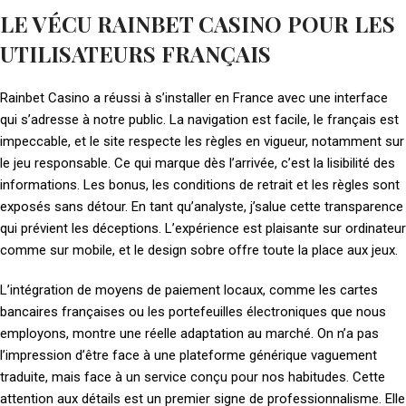
LE VÉCU RAINBET CASINO POUR LES
UTILISATEURS FRANÇAIS
Rainbet Casino a réussi à s’installer en France avec une interface
qui s’adresse à notre public. La navigation est facile, le français est
impeccable, et le site respecte les règles en vigueur, notamment sur
le jeu responsable. Ce qui marque dès l’arrivée, c’est la lisibilité des
informations. Les bonus, les conditions de retrait et les règles sont
exposés sans détour. En tant qu’analyste, j’salue cette transparence
qui prévient les déceptions. L’expérience est plaisante sur ordinateur
comme sur mobile, et le design sobre offre toute la place aux jeux.
L’intégration de moyens de paiement locaux, comme les cartes
bancaires françaises ou les portefeuilles électroniques que nous
employons, montre une réelle adaptation au marché. On n’a pas
l’impression d’être face à une plateforme générique vaguement
traduite, mais face à un service conçu pour nos habitudes. Cette
attention aux détails est un premier signe de professionnalisme. Elle