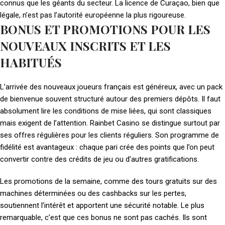
connus que les géants du secteur. La licence de Curaçao, bien que
légale, n’est pas l’autorité européenne la plus rigoureuse.
BONUS ET PROMOTIONS POUR LES
NOUVEAUX INSCRITS ET LES
HABITUÉS
L’arrivée des nouveaux joueurs français est généreux, avec un pack
de bienvenue souvent structuré autour des premiers dépôts. Il faut
absolument lire les conditions de mise liées, qui sont classiques
mais exigent de l’attention. Rainbet Casino se distingue surtout par
ses offres régulières pour les clients réguliers. Son programme de
fidélité est avantageux : chaque pari crée des points que l’on peut
convertir contre des crédits de jeu ou d’autres gratifications.
Les promotions de la semaine, comme des tours gratuits sur des
machines déterminées ou des cashbacks sur les pertes,
soutiennent l’intérêt et apportent une sécurité notable. Le plus
remarquable, c’est que ces bonus ne sont pas cachés. Ils sont