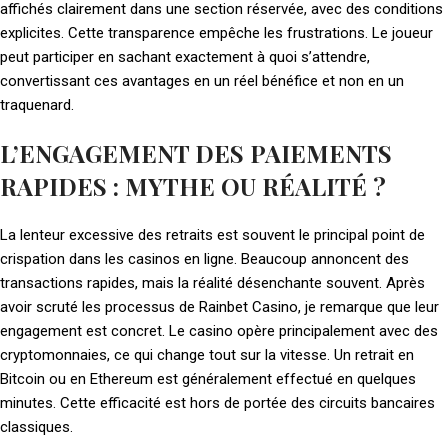
affichés clairement dans une section réservée, avec des conditions
explicites. Cette transparence empêche les frustrations. Le joueur
peut participer en sachant exactement à quoi s’attendre,
convertissant ces avantages en un réel bénéfice et non en un
traquenard.
L’ENGAGEMENT DES PAIEMENTS
RAPIDES : MYTHE OU RÉALITÉ ?
La lenteur excessive des retraits est souvent le principal point de
crispation dans les casinos en ligne. Beaucoup annoncent des
transactions rapides, mais la réalité désenchante souvent. Après
avoir scruté les processus de Rainbet Casino, je remarque que leur
engagement est concret. Le casino opère principalement avec des
cryptomonnaies, ce qui change tout sur la vitesse. Un retrait en
Bitcoin ou en Ethereum est généralement effectué en quelques
minutes. Cette efficacité est hors de portée des circuits bancaires
classiques.