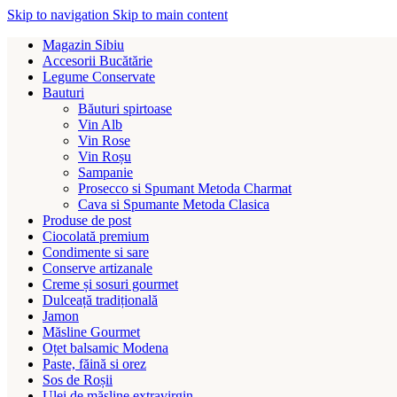
Skip to navigation
Skip to main content
Magazin Sibiu
Accesorii Bucătărie
Legume Conservate
Bauturi
Băuturi spirtoase
Vin Alb
Vin Rose
Vin Roșu
Sampanie
Prosecco si Spumant Metoda Charmat
Cava si Spumante Metoda Clasica
Produse de post
Ciocolată premium
Condimente si sare
Conserve artizanale
Creme și sosuri gourmet
Dulceață tradițională
Jamon
Măsline Gourmet
Oțet balsamic Modena
Paste, făină si orez
Sos de Roșii
Ulei de măsline extravirgin