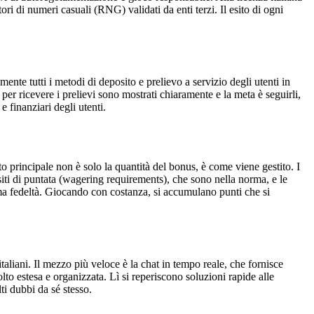
ri di numeri casuali (RNG) validati da enti terzi. Il esito di ogni
nte tutti i metodi di deposito e prelievo a servizio degli utenti in
 per ricevere i prelievi sono mostrati chiaramente e la meta è seguirli,
e finanziari degli utenti.
to principale non è solo la quantità del bonus, è come viene gestito. I
siti di puntata (wagering requirements), che sono nella norma, e le
mma fedeltà. Giocando con costanza, si accumulano punti che si
aliani. Il mezzo più veloce è la chat in tempo reale, che fornisce
to estesa e organizzata. Lì si reperiscono soluzioni rapide alle
ti dubbi da sé stesso.