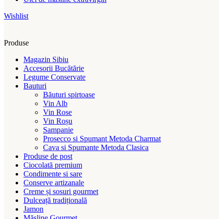
Wishlist
Produse
Magazin Sibiu
Accesorii Bucătărie
Legume Conservate
Bauturi
Băuturi spirtoase
Vin Alb
Vin Rose
Vin Roșu
Sampanie
Prosecco si Spumant Metoda Charmat
Cava si Spumante Metoda Clasica
Produse de post
Ciocolată premium
Condimente si sare
Conserve artizanale
Creme și sosuri gourmet
Dulceață tradițională
Jamon
Măsline Gourmet