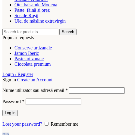
Oțet balsamic Modena
Paste, făină si orez
Sos de Roșii
Ulei de măsline extravirgin
Search
Popular requests
Conserve artizanale
Jamon Iberic
Paste artizanale
Ciocolata premium
Login / Register
Sign in
Create an Account
Nume utilizator sau adresă email
*
Password
*
Log in
Lost your password?
Remember me