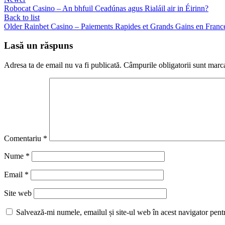
Robocat Casino – An bhfuil Ceadúnas agus Rialáil air in Éirinn?
Back to list
Older
Rainbet Casino – Paiements Rapides et Grands Gains en Franc
Lasă un răspuns
Adresa ta de email nu va fi publicată.
Câmpurile obligatorii sunt marc
Comentariu
*
Nume
*
Email
*
Site web
Salvează-mi numele, emailul și site-ul web în acest navigator pent