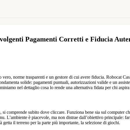
lgenti Pagamenti Corretti e Fiducia Autent
go vero, norme trasparenti e un gestore di cui avere fiducia. Robocat Ca
ondamenta solide: pagamenti puntuali, autorizzazioni valide e un assisten
aminiamo nel dettaglio cosa lo rende una alternativa fidata per chi aspira
re, si comprende subito dove cliccare. Funziona bene sia sul computer c
enu. L’ambiente è piacevole, ma non distrae dall’obiettivo principale: far
getta il terreno per la parte più importante, la selezione di giochi.