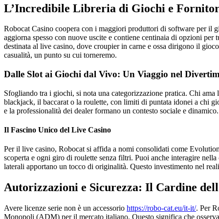
L’Incredibile Libreria di Giochi e Fornitor
Robocat Casino coopera con i maggiori produttori di software per il gio
aggiorna spesso con nuove uscite e contiene centinaia di opzioni per tut
destinata al live casino, dove croupier in carne e ossa dirigono il gioc
casualità, un punto su cui torneremo.
Dalle Slot ai Giochi dal Vivo: Un Viaggio nel Diverti
Sfogliando tra i giochi, si nota una categorizzazione pratica. Chi ama le 
blackjack, il baccarat o la roulette, con limiti di puntata idonei a chi
e la professionalità dei dealer formano un contesto sociale e dinamico. I
Il Fascino Unico del Live Casino
Per il live casino, Robocat si affida a nomi consolidati come Evolution
scoperta e ogni giro di roulette senza filtri. Puoi anche interagire nel
laterali apportano un tocco di originalità. Questo investimento nel rea
Autorizzazioni e Sicurezza: Il Cardine dell
Avere licenze serie non è un accessorio
https://robo-cat.eu/it-it/
. Per R
Monopoli (ADM) per il mercato italiano. Questo significa che osserva tut