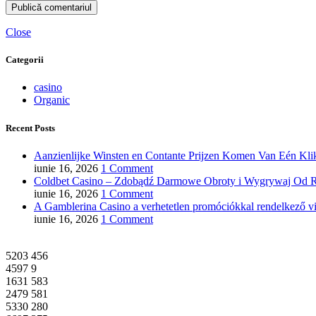
Close
Categorii
casino
Organic
Recent Posts
Aanzienlijke Winsten en Contante Prijzen Komen Van Eén Klik
iunie 16, 2026
1 Comment
Coldbet Casino – Zdobądź Darmowe Obroty i Wygrywaj Od R
iunie 16, 2026
1 Comment
A Gamblerina Casino a verhetetlen promóciókkal rendelkező vi
iunie 16, 2026
1 Comment
5203
456
4597
9
1631
583
2479
581
5330
280