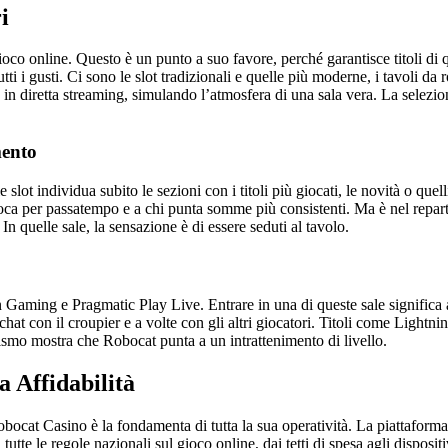
i
co online. Questo è un punto a suo favore, perché garantisce titoli di qu
ti i gusti. Ci sono le slot tradizionali e quelle più moderne, i tavoli da 
o in diretta streaming, simulando l’atmosfera di una sala vera. La selezio
mento
slot individua subito le sezioni con i titoli più giocati, le novità o quell
 gioca per passatempo e a chi punta somme più consistenti. Ma è nel repar
n quelle sale, la sensazione è di essere seduti al tavolo.
 Gaming e Pragmatic Play Live. Entrare in una di queste sale significa a
la chat con il croupier e a volte con gli altri giocatori. Titoli come Ligh
lismo mostra che Robocat punta a un intrattenimento di livello.
a Affidabilità
obocat Casino è la fondamenta di tutta la sua operatività. La piattaforma
te le regole nazionali sul gioco online, dai tetti di spesa agli disposit