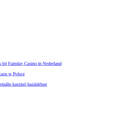
 bij Fairplay Casino in Nederland
azu w Polsce
rtuális kaszinó hazánkban