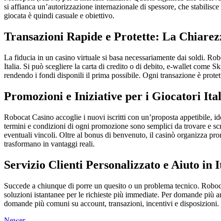
si affianca un’autorizzazione internazionale di spessore, che stabilisce
giocata è quindi casuale e obiettivo.
Transazioni Rapide e Protette: La Chiarez
La fiducia in un casino virtuale si basa necessariamente dai soldi. Rob
Italia. Si può scegliere la carta di credito o di debito, e-wallet come S
rendendo i fondi disponili il prima possibile. Ogni transazione è protetta
Promozioni e Iniziative per i Giocatori Ital
Robocat Casino accoglie i nuovi iscritti con un’proposta appetibile, ide
termini e condizioni di ogni promozione sono semplici da trovare e scri
eventuali vincoli. Oltre al bonus di benvenuto, il casinò organizza p
trasformano in vantaggi reali.
Servizio Clienti Personalizzato e Aiuto in I
Succede a chiunque di porre un quesito o un problema tecnico. Robocat C
soluzioni istantanee per le richieste più immediate. Per domande più ar
domande più comuni su account, transazioni, incentivi e disposizioni. 
Newer