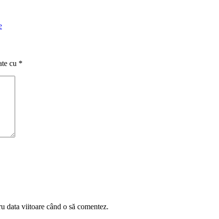
e
ate cu
*
ru data viitoare când o să comentez.