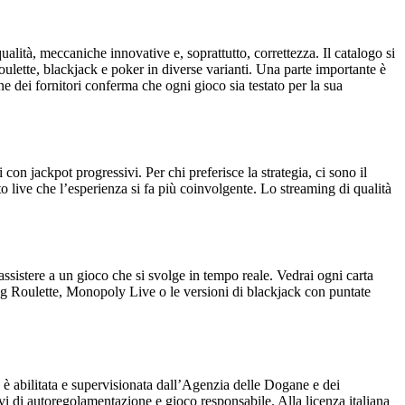
alità, meccaniche innovative e, soprattutto, correttezza. Il catalogo si
roulette, blackjack e poker in diverse varianti. Una parte importante è
ne dei fornitori conferma che ogni gioco sia testato per la sua
i con jackpot progressivi. Per chi preferisce la strategia, ci sono il
to live che l’esperienza si fa più coinvolgente. Lo streaming di qualità
ssistere a un gioco che si svolge in tempo reale. Vedrai ogni carta
tning Roulette, Monopoly Live o le versioni di blackjack con puntate
 è abilitata e supervisionata dall’Agenzia delle Dogane e dei
ivi di autoregolamentazione e gioco responsabile. Alla licenza italiana