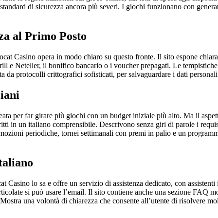
 standard di sicurezza ancora più severi. I giochi funzionano con generato
za al Primo Posto
ocat Casino opera in modo chiaro su questo fronte. Il sito espone chiarame
krill e Neteller, il bonifico bancario o i voucher prepagati. Le tempistiche
 da protocolli crittografici sofisticati, per salvaguardare i dati personali 
iani
ata per far girare più giochi con un budget iniziale più alto. Ma il aspet
tti in un italiano comprensibile. Descrivono senza giri di parole i requi
romozioni periodiche, tornei settimanali con premi in palio e un progra
taliano
asino lo sa e offre un servizio di assistenza dedicato, con assistenti it
ticolate si può usare l’email. Il sito contiene anche una sezione FAQ mol
Mostra una volontà di chiarezza che consente all’utente di risolvere mol