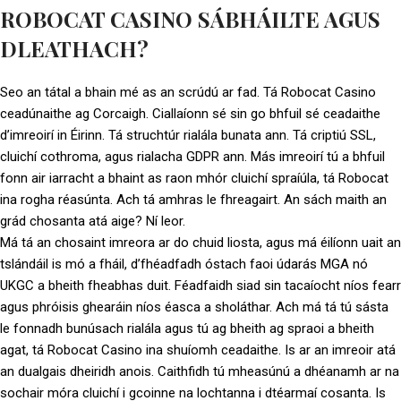
ROBOCAT CASINO SÁBHÁILTE AGUS
DLEATHACH?
Seo an tátal a bhain mé as an scrúdú ar fad. Tá Robocat Casino
ceadúnaithe ag Corcaigh. Ciallaíonn sé sin go bhfuil sé ceadaithe
d’imreoirí in Éirinn. Tá struchtúr rialála bunata ann. Tá criptiú SSL,
cluichí cothroma, agus rialacha GDPR ann. Más imreoirí tú a bhfuil
fonn air iarracht a bhaint as raon mhór cluichí spraíúla, tá Robocat
ina rogha réasúnta. Ach tá amhras le fhreagairt. An sách maith an
grád chosanta atá aige? Ní leor.
Má tá an chosaint imreora ar do chuid liosta, agus má éilíonn uait an
tslándáil is mó a fháil, d’fhéadfadh óstach faoi údarás MGA nó
UKGC a bheith fheabhas duit. Féadfaidh siad sin tacaíocht níos fearr
agus phróisis ghearáin níos éasca a sholáthar. Ach má tá tú sásta
le fonnadh bunúsach rialála agus tú ag bheith ag spraoi a bheith
agat, tá Robocat Casino ina shuíomh ceadaithe. Is ar an imreoir atá
an dualgais dheiridh anois. Caithfidh tú mheasúnú a dhéanamh ar na
sochair móra cluichí i gcoinne na lochtanna i dtéarmaí cosanta. Is