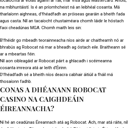
íocaíochta ar eolas againn ar fáil, mar Visa agus Mastercard. Anois,
na míbhuntáistí. Is é an príomhcheist ná an leibhéal cosanta. Má
tharlaíonn aighneas, d’fhéadfadh an próiseas gearáin a bheith fada
agus casta. Níl an tacaíocht chustaiméara chomh láidir le hóstach
faoi cheadúnas MGA. Chomh maith leis sin:
B’fhéidir go mbeadh teorainneacha níos airde ar chaitheamh nó ar
bhrabús ag Robocat ná mar a bheadh ag óstach eile. Braitheann sé
ar a mbeartas féin.
Níl aon oibleagáid ar Robocat páirt a ghlacadh i scéimeanna
cosanta imreora atá ar leith d’Éirinn.
D’fhéadfadh sé a bheith níos deacra cabhair áitiúil a fháil má
thosaíonn fadhb.
CONAS A DHÉANANN ROBOCAT
CASINO NA CAIGHDEÁIN
ÉIREANNACHA?
Ní hé an ceadúnas Éireannach atá ag Robocat. Ach, mar atá ráite, níl