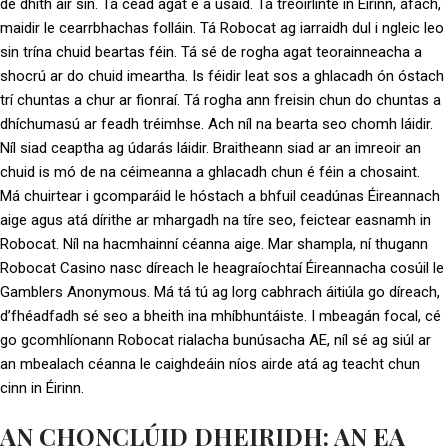
de dhíth air sin. Tá cead agat é a úsáid. Tá treoirlínte in Éirinn, áfach,
maidir le cearrbhachas folláin. Tá Robocat ag iarraidh dul i ngleic leo
sin trína chuid beartas féin. Tá sé de rogha agat teorainneacha a
shocrú ar do chuid imeartha. Is féidir leat sos a ghlacadh ón óstach
trí chuntas a chur ar fionraí. Tá rogha ann freisin chun do chuntas a
dhíchumasú ar feadh tréimhse. Ach níl na bearta seo chomh láidir.
Níl siad ceaptha ag údarás láidir. Braitheann siad ar an imreoir an
chuid is mó de na céimeanna a ghlacadh chun é féin a chosaint.
Má chuirtear i gcomparáid le hóstach a bhfuil ceadúnas Éireannach
aige agus atá dírithe ar mhargadh na tíre seo, feictear easnamh in
Robocat. Níl na hacmhainní céanna aige. Mar shampla, ní thugann
Robocat Casino nasc díreach le heagraíochtaí Éireannacha cosúil le
Gamblers Anonymous. Má tá tú ag lorg cabhrach áitiúla go díreach,
d’fhéadfadh sé seo a bheith ina mhíbhuntáiste. I mbeagán focal, cé
go gcomhlíonann Robocat rialacha bunúsacha AE, níl sé ag siúl ar
an mbealach céanna le caighdeáin níos airde atá ag teacht chun
cinn in Éirinn.
AN CHONCLÚID DHEIRIDH: AN EA