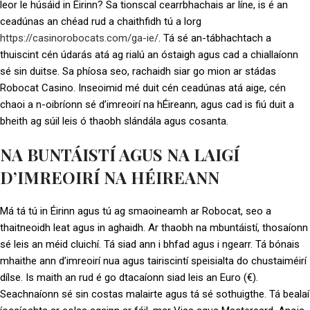
leor le húsáid in Éirinn? Sa tionscal cearrbhachais ar líne, is é an
ceadúnas an chéad rud a chaithfidh tú a lorg
https://casinorobocats.com/ga-ie/
. Tá sé an-tábhachtach a
thuiscint cén údarás atá ag rialú an óstaigh agus cad a chiallaíonn
sé sin duitse. Sa phíosa seo, rachaidh siar go mion ar stádas
Robocat Casino. Inseoimid mé duit cén ceadúnas atá aige, cén
chaoi a n-oibríonn sé d’imreoirí na hÉireann, agus cad is fiú duit a
bheith ag súil leis ó thaobh slándála agus cosanta.
NA BUNTÁISTÍ AGUS NA LAIGÍ
D’IMREOIRÍ NA HÉIREANN
Má tá tú in Éirinn agus tú ag smaoineamh ar Robocat, seo a
thaitneoidh leat agus in aghaidh. Ar thaobh na mbuntáistí, thosaíonn
sé leis an méid cluichí. Tá siad ann i bhfad agus i ngearr. Tá bónais
mhaithe ann d’imreoirí nua agus tairiscintí speisialta do chustaiméirí
dílse. Is maith an rud é go dtacaíonn siad leis an Euro (€).
Seachnaíonn sé sin costas malairte agus tá sé sothuigthe. Tá bealaí