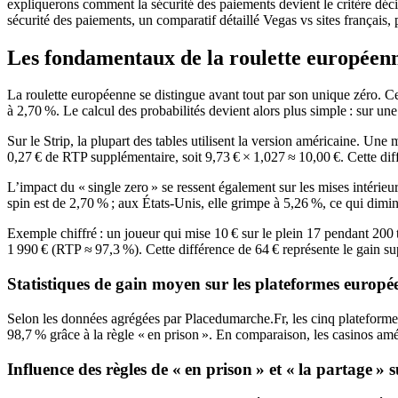
expliquerons comment la sécurité des paiements devient le critère décis
sécurité des paiements, un comparatif détaillé Vegas vs sites français,
Les fondamentaux de la roulette européenne
La roulette européenne se distingue avant tout par son unique zéro. Ce
à 2,70 %. Le calcul des probabilités devient alors plus simple : sur un
Sur le Strip, la plupart des tables utilisent la version américaine. Une
0,27 € de RTP supplémentaire, soit 9,73 € × 1,027 ≈ 10,00 €. Cette dif
L’impact du « single zero » se ressent également sur les mises intéri
spin est de 2,70 % ; aux États‑Unis, elle grimpe à 5,26 %, ce qui dimi
Exemple chiffré : un joueur qui mise 10 € sur le plein 17 pendant 200 
1 990 € (RTP ≈ 97,3 %). Cette différence de 64 € représente le gain su
Statistiques de gain moyen sur les plateformes europée
Selon les données agrégées par Placedumarche.Fr, les cinq platefor
98,7 % grâce à la règle « en prison ». En comparaison, les casinos amé
Influence des règles de « en prison » et « la partage »