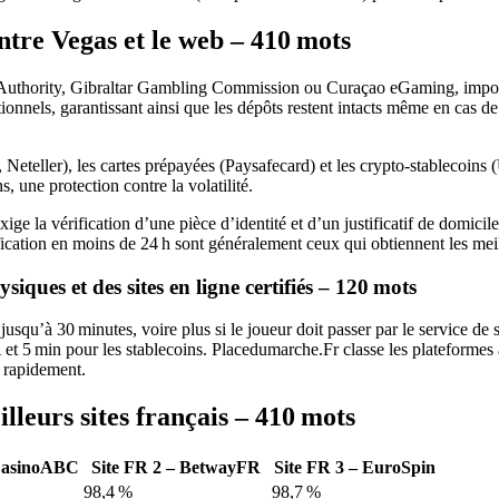
entre Vegas et le web – 410 mots
Authority, Gibraltar Gambling Commission ou Curaçao eGaming, imposent
nnels, garantissant ainsi que les dépôts restent intacts même en cas de 
, Neteller), les cartes prépayées (Paysafecard) et les crypto‑stablecoin
, une protection contre la volatilité.
 la vérification d’une pièce d’identité et d’un justificatif de domicil
rification en moins de 24 h sont généralement ceux qui obtiennent les me
ques et des sites en ligne certifiés – 120 mots
squ’à 30 minutes, voire plus si le joueur doit passer par le service de sé
 et 5 min pour les stablecoins. Placedumarche.Fr classe les plateformes a
r rapidement.
illeurs sites français – 410 mots
 CasinoABC
Site FR 2 – BetwayFR
Site FR 3 – EuroSpin
98,4 %
98,7 %