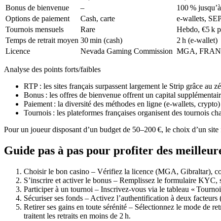
Bonus de bienvenue
–
100 % jusqu’à
Options de paiement
Cash, carte
e‑wallets, SE
Tournois mensuels
Rare
Hebdo, €5 k p
Temps de retrait moyen
30 min (cash)
2 h (e‑wallet)
Licence
Nevada Gaming Commission
MGA, FRAN
Analyse des points forts/faibles
RTP : les sites français surpassent largement le Strip grâce au z
Bonus : les offres de bienvenue offrent un capital supplémentaire 
Paiement : la diversité des méthodes en ligne (e‑wallets, crypto) a
Tournois : les plateformes françaises organisent des tournois c
Pour un joueur disposant d’un budget de 50–200 €, le choix d’un site 
Guide pas à pas pour profiter des meilleure
Choisir le bon casino – Vérifiez la licence (MGA, Gibraltar), co
S’inscrire et activer le bonus – Remplissez le formulaire KYC
Participer à un tournoi – Inscrivez‑vous via le tableau « Tournois
Sécuriser ses fonds – Activez l’authentification à deux facteurs (
Retirer ses gains en toute sérénité – Sélectionnez le mode de retr
traitent les retraits en moins de 2 h.