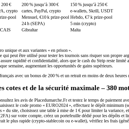
 200 €
200 % jusqu’à 300 €
150 % jusqu’à 250 €
PA, crypto
cartes, PayPal, crypto
e‑wallets, Skrill, USDT
rize‑pool
Mensuel, €10 k prize‑pool
Hebdo, €7 k prize‑pool
24 h (SEPA)
5 min (crypto)
CAIS
Gibraltar
Malta
éro unique et aux variantes « en prison ».
qui peut être utilisé pour tester les tournois sans risquer son propre arg
ssure rapidité et confidentialité, alors que le cash du Strip reste limité 
haque semaine, augmentant les opportunités de gains supérieurs.
français avec un bonus de 200 % et un retrait en moins de deux heures r
s cotes et de la sécurité maximale – 380 mo
nsultez les avis de Placedumarche.Fr et testez le temps de paiement ave
, saisissez le code promo « EURO2024 », effectuez le dépôt minimum (s
 » du site, choisissez une table à mise de 1 € pour limiter la variance, e
2FA) sur votre compte, créez un portefeuille dédié pour les dépôts et limi
ait le plus rapide (crypto‑stablecoin ou e‑wallet), vérifiez les frais (gé