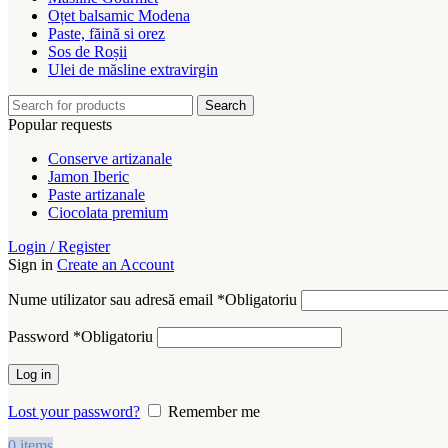
Oțet balsamic Modena
Paste, făină si orez
Sos de Roșii
Ulei de măsline extravirgin
Search
Popular requests
Conserve artizanale
Jamon Iberic
Paste artizanale
Ciocolata premium
Login / Register
Sign in
Create an Account
Nume utilizator sau adresă email
*
Obligatoriu
Password
*
Obligatoriu
Log in
Lost your password?
Remember me
0
items