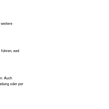
 weitere
führen, weil
en. Auch
eilung oder per