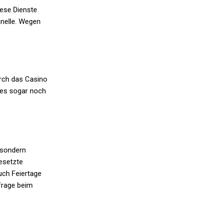
iese Dienste
hnelle. Wegen
rch das Casino
n es sogar noch
 sondern
gesetzte
uch Feiertage
frage beim