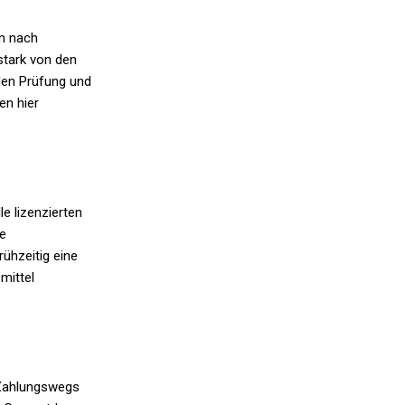
en nach
stark von den
llen Prüfung und
en hier
le lizenzierten
te
rühzeitig eine
mittel
n Zahlungswegs