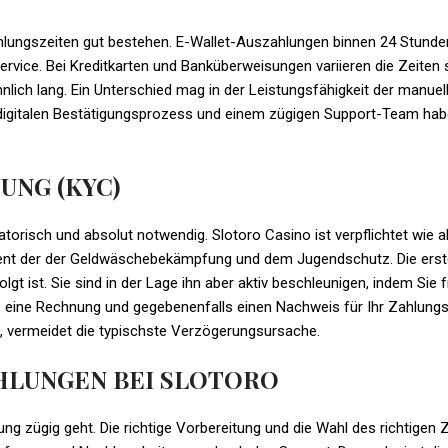
hlungszeiten gut bestehen. E-Wallet-Auszahlungen binnen 24 Stund
rvice. Bei Kreditkarten und Banküberweisungen variieren die Zeiten 
ähnlich lang. Ein Unterschied mag in der Leistungsfähigkeit der manue
, digitalen Bestätigungsprozess und einem zügigen Support-Team hab
UNG (KYC)
torisch und absolut notwendig. Slotoro Casino ist verpflichtet wie al
as dient der der Geldwäschebekämpfung und dem Jugendschutz. Die ers
lgt ist. Sie sind in der Lage ihn aber aktiv beschleunigen, indem Sie f
 eine Rechnung und gegebenenfalls einen Nachweis für Ihr Zahlungs
t, vermeidet die typischste Verzögerungsursache.
HLUNGEN BEI SLOTORO
hlung zügig geht. Die richtige Vorbereitung und die Wahl des richtige