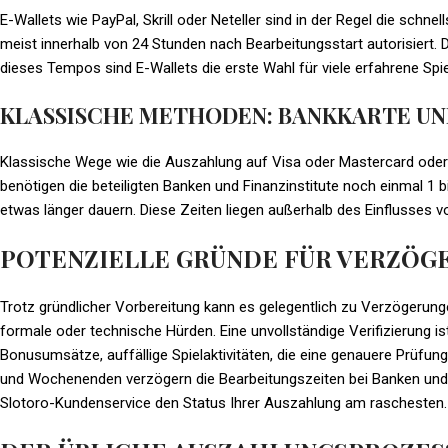
E-Wallets wie PayPal, Skrill oder Neteller sind in der Regel die sch
meist innerhalb von 24 Stunden nach Bearbeitungsstart autorisiert. 
dieses Tempos sind E-Wallets die erste Wahl für viele erfahrene Spie
KLASSISCHE METHODEN: BANKKARTE U
Klassische Wege wie die Auszahlung auf Visa oder Mastercard oder
benötigen die beteiligten Banken und Finanzinstitute noch einmal 1 
etwas länger dauern. Diese Zeiten liegen außerhalb des Einflusses 
POTENZIELLE GRÜNDE FÜR VERZÖG
Trotz gründlicher Vorbereitung kann es gelegentlich zu Verzögerung
formale oder technische Hürden. Eine unvollständige Verifizierung i
Bonusumsätze, auffällige Spielaktivitäten, die eine genauere Prüfu
und Wochenenden verzögern die Bearbeitungszeiten bei Banken und 
Slotoro-Kundenservice den Status Ihrer Auszahlung am raschesten.