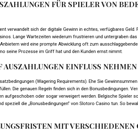
SZAHLUNGEN FÜR SPIELER VON BED
verwandelt sich der digitale Gewinn in echtes, verfügbares Geld. F
 Casinos. Lange Wartezeiten wiederum frustrieren und untergraben das
n Anbietern wird eine prompte Abwicklung oft zum ausschlaggebenden
ino seine Prozesse im Griff hat und den Kunden ernst nimmt.
F AUSZAHLUNGEN EINFLUSS NEHMEN
Umsatzbedingungen (Wagering Requirements). Ehe Sie Gewinnsummen
llen. Die genauen Regeln finden sich in den Bonusbedingungen. Ve
en aufgeschoben oder sogar verweigert werden. Belgische Spieler so
nd speziell die „Bonusbedingungen” von Slotoro Casino tun. So bewa
UNGSFRISTEN MIT VERSCHIEDENEN 