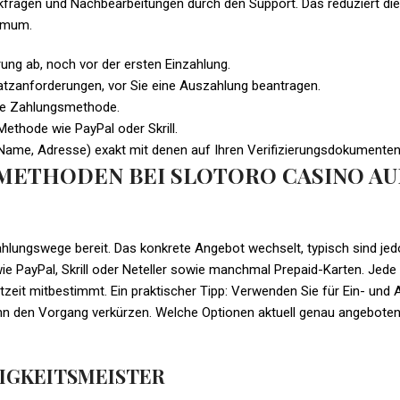
kfragen und Nachbearbeitungen durch den Support. Das reduziert d
nimum.
rung ab, noch vor der ersten Einzahlung.
atzanforderungen, vor Sie eine Auszahlung beantragen.
che Zahlungsmethode.
Methode wie PayPal oder Skrill.
Name, Adresse) exakt mit denen auf Ihren Verifizierungsdokumenten 
METHODEN BEI SLOTORO CASINO AU
Zahlungswege bereit. Das konkrete Angebot wechselt, typisch sind je
ie PayPal, Skrill oder Neteller sowie manchmal Prepaid-Karten. Jed
tzeit mitbestimmt. Ein praktischer Tipp: Verwenden Sie für Ein- und
kann den Vorgang verkürzen. Welche Optionen aktuell genau angebote
DIGKEITSMEISTER