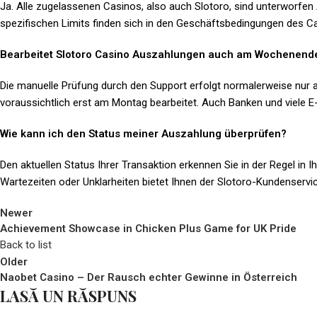
Ja. Alle zugelassenen Casinos, also auch Slotoro, sind unterworfen 
spezifischen Limits finden sich in den Geschäftsbedingungen des C
Bearbeitet Slotoro Casino Auszahlungen auch am Wochenend
Die manuelle Prüfung durch den Support erfolgt normalerweise nur an
voraussichtlich erst am Montag bearbeitet. Auch Banken und viele E
Wie kann ich den Status meiner Auszahlung überprüfen?
Den aktuellen Status Ihrer Transaktion erkennen Sie in der Regel in 
Wartezeiten oder Unklarheiten bietet Ihnen der Slotoro-Kundenservic
Newer
Achievement Showcase in Chicken Plus Game for UK Pride
Back to list
Older
Naobet Casino – Der Rausch echter Gewinne in Österreich
LASĂ UN RĂSPUNS