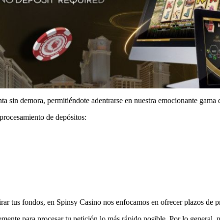
uenta sin demora, permitiéndote adentrarse en nuestra emocionante gama 
 procesamiento de depósitos:
irar tus fondos, en Spinsy Casino nos enfocamos en ofrecer plazos de pro
temente para procesar tu petición lo más rápido posible. Por lo general,