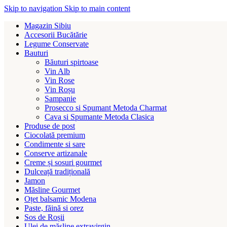
Skip to navigation
Skip to main content
Magazin Sibiu
Accesorii Bucătărie
Legume Conservate
Bauturi
Băuturi spirtoase
Vin Alb
Vin Rose
Vin Roșu
Sampanie
Prosecco si Spumant Metoda Charmat
Cava si Spumante Metoda Clasica
Produse de post
Ciocolată premium
Condimente si sare
Conserve artizanale
Creme și sosuri gourmet
Dulceață tradițională
Jamon
Măsline Gourmet
Oțet balsamic Modena
Paste, făină si orez
Sos de Roșii
Ulei de măsline extravirgin