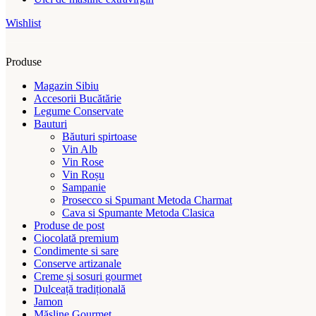
Wishlist
Produse
Magazin Sibiu
Accesorii Bucătărie
Legume Conservate
Bauturi
Băuturi spirtoase
Vin Alb
Vin Rose
Vin Roșu
Sampanie
Prosecco si Spumant Metoda Charmat
Cava si Spumante Metoda Clasica
Produse de post
Ciocolată premium
Condimente si sare
Conserve artizanale
Creme și sosuri gourmet
Dulceață tradițională
Jamon
Măsline Gourmet