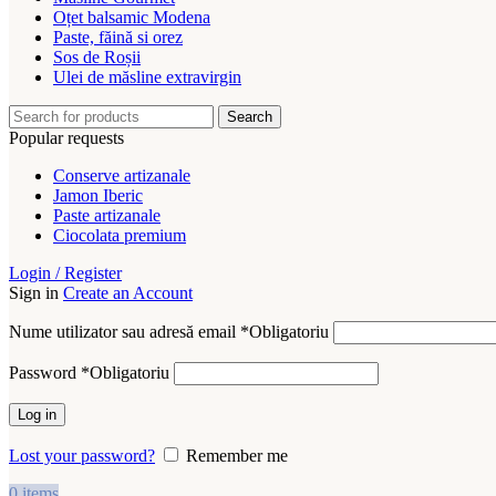
Oțet balsamic Modena
Paste, făină si orez
Sos de Roșii
Ulei de măsline extravirgin
Search
Popular requests
Conserve artizanale
Jamon Iberic
Paste artizanale
Ciocolata premium
Login / Register
Sign in
Create an Account
Nume utilizator sau adresă email
*
Obligatoriu
Password
*
Obligatoriu
Log in
Lost your password?
Remember me
0
items