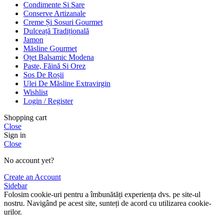
Condimente Si Sare
Conserve Artizanale
Creme Și Sosuri Gourmet
Dulceață Tradițională
Jamon
Măsline Gourmet
Oțet Balsamic Modena
Paste, Făină Si Orez
Sos De Roșii
Ulei De Măsline Extravirgin
Wishlist
Login / Register
Shopping cart
Close
Sign in
Close
No account yet?
Create an Account
Sidebar
Folosim cookie-uri pentru a îmbunătăți experiența dvs. pe site-ul
nostru. Navigând pe acest site, sunteți de acord cu utilizarea cookie-
urilor.