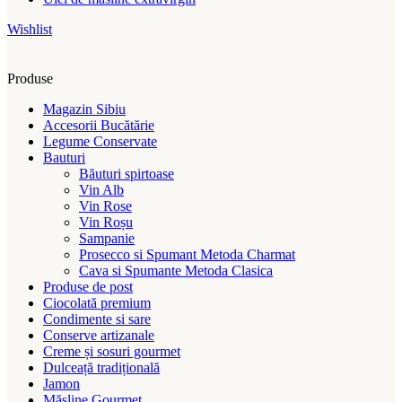
Wishlist
Produse
Magazin Sibiu
Accesorii Bucătărie
Legume Conservate
Bauturi
Băuturi spirtoase
Vin Alb
Vin Rose
Vin Roșu
Sampanie
Prosecco si Spumant Metoda Charmat
Cava si Spumante Metoda Clasica
Produse de post
Ciocolată premium
Condimente si sare
Conserve artizanale
Creme și sosuri gourmet
Dulceață tradițională
Jamon
Măsline Gourmet