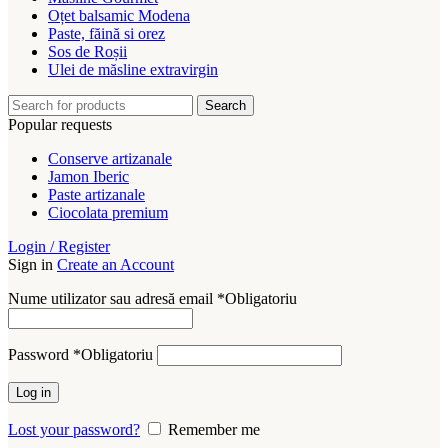
Oțet balsamic Modena
Paste, făină si orez
Sos de Roșii
Ulei de măsline extravirgin
Search
Popular requests
Conserve artizanale
Jamon Iberic
Paste artizanale
Ciocolata premium
Login / Register
Sign in
Create an Account
Nume utilizator sau adresă email
*
Obligatoriu
Password
*
Obligatoriu
Log in
Lost your password?
Remember me