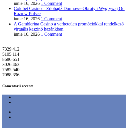
iunie 16, 2026
1 Comment
Coldbet Casino – Zdobądź Darmowe Obroty i Wygrywaj Od
Razu w Polsce
iunie 16, 2026
1 Comment
A Gamblerina Casino a verhetetlen promóciókkal rendelkező
virtuális kaszinó hazánkban
iunie 16, 2026
1 Comment
7329
412
5105
114
8686
651
3026
463
7585
540
7088
396
Comentarii recente