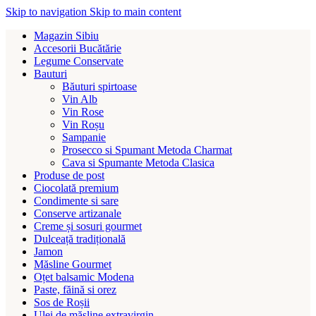
Skip to navigation
Skip to main content
Magazin Sibiu
Accesorii Bucătărie
Legume Conservate
Bauturi
Băuturi spirtoase
Vin Alb
Vin Rose
Vin Roșu
Sampanie
Prosecco si Spumant Metoda Charmat
Cava si Spumante Metoda Clasica
Produse de post
Ciocolată premium
Condimente si sare
Conserve artizanale
Creme și sosuri gourmet
Dulceață tradițională
Jamon
Măsline Gourmet
Oțet balsamic Modena
Paste, făină si orez
Sos de Roșii
Ulei de măsline extravirgin