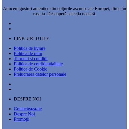
Aducem gusturi autentice din colțurile ascunse ale Europei, direct în
casa ta. Descoperă selecția noastră.
LINK-URI UTILE
Politica de livrare
Politica de retur
Termeni si conditii
Politica de confidentialitate
Politica de Cookie
Prelucrarea datelor personale
DESPRE NOI
Contacteaza-ne
Despre Noi
Promoţii