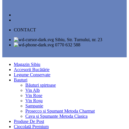
CONTACT
Sibiu, Str. Turnului, nr. 23
0770 632 588
Magazin Sibiu
Accesorii Bucătărie
Legume Conservate
Bauturi
Băuturi spirtoase
Vin Alb
Vin Rose
Vin Roșu
Sampanie
Prosecco si Spumant Metoda Charmat
Cava si Spumante Metoda Clasica
Produse De Post
Ciocolată Premium