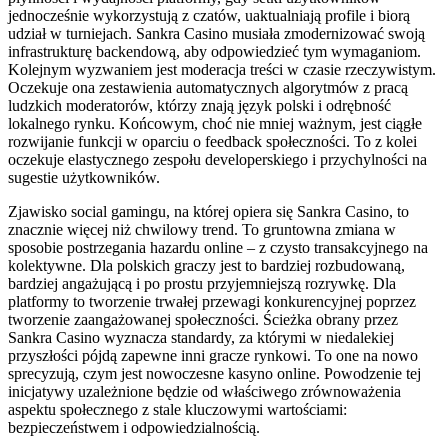
jednocześnie wykorzystują z czatów, uaktualniają profile i biorą
udział w turniejach. Sankra Casino musiała zmodernizować swoją
infrastrukturę backendową, aby odpowiedzieć tym wymaganiom.
Kolejnym wyzwaniem jest moderacja treści w czasie rzeczywistym.
Oczekuje ona zestawienia automatycznych algorytmów z pracą
ludzkich moderatorów, którzy znają język polski i odrębność
lokalnego rynku. Końcowym, choć nie mniej ważnym, jest ciągłe
rozwijanie funkcji w oparciu o feedback społeczności. To z kolei
oczekuje elastycznego zespołu developerskiego i przychylności na
sugestie użytkowników.
Zjawisko social gamingu, na której opiera się Sankra Casino, to
znacznie więcej niż chwilowy trend. To gruntowna zmiana w
sposobie postrzegania hazardu online – z czysto transakcyjnego na
kolektywne. Dla polskich graczy jest to bardziej rozbudowaną,
bardziej angażującą i po prostu przyjemniejszą rozrywkę. Dla
platformy to tworzenie trwałej przewagi konkurencyjnej poprzez
tworzenie zaangażowanej społeczności. Ścieżka obrany przez
Sankra Casino wyznacza standardy, za którymi w niedalekiej
przyszłości pójdą zapewne inni gracze rynkowi. To one na nowo
sprecyzują, czym jest nowoczesne kasyno online. Powodzenie tej
inicjatywy uzależnione będzie od właściwego zrównoważenia
aspektu społecznego z stale kluczowymi wartościami:
bezpieczeństwem i odpowiedzialnością.