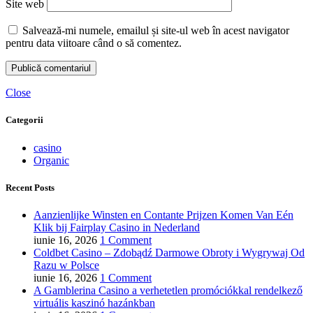
Site web
Salvează-mi numele, emailul și site-ul web în acest navigator
pentru data viitoare când o să comentez.
Close
Categorii
casino
Organic
Recent Posts
Aanzienlijke Winsten en Contante Prijzen Komen Van Eén
Klik bij Fairplay Casino in Nederland
iunie 16, 2026
1 Comment
Coldbet Casino – Zdobądź Darmowe Obroty i Wygrywaj Od
Razu w Polsce
iunie 16, 2026
1 Comment
A Gamblerina Casino a verhetetlen promóciókkal rendelkező
virtuális kaszinó hazánkban