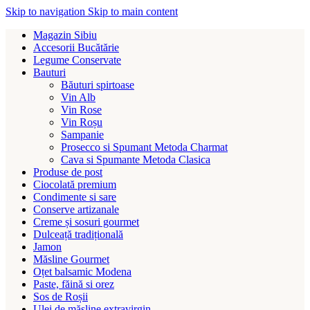
Skip to navigation
Skip to main content
Magazin Sibiu
Accesorii Bucătărie
Legume Conservate
Bauturi
Băuturi spirtoase
Vin Alb
Vin Rose
Vin Roșu
Sampanie
Prosecco si Spumant Metoda Charmat
Cava si Spumante Metoda Clasica
Produse de post
Ciocolată premium
Condimente si sare
Conserve artizanale
Creme și sosuri gourmet
Dulceață tradițională
Jamon
Măsline Gourmet
Oțet balsamic Modena
Paste, făină si orez
Sos de Roșii
Ulei de măsline extravirgin