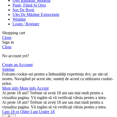
Oțet Balsamic Modena
Paste, Făină Si Orez
Sos De Roșii
Ulei De Măsline Extravirgin
Wishlist
Login / Register
Shopping cart
Close
Sign in
Close
No account yet?
Create an Account
Sidebar
Folosim cookie-uri pentru a îmbunătăți experiența dvs. pe site-ul
nostru. Navigând pe acest site, sunteți de acord cu utilizarea cookie-
urilor.
More info
More info
Accept
Ai peste 18 ani? Trebuie să aveți 18 ani sau mai mult pentru a
vizualiza pagina. Vă rugăm să vă verificați vârsta pentru a intra.
Ai peste 18 ani? Trebuie să aveți 18 ani sau mai mult pentru a
vizualiza pagina. Vă rugăm să vă verificați vârsta pentru a intra.
I am 18 or Older
I am Under 18
0