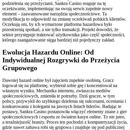
podzielenia się przeżyciami. Sankra Casino reaguje na tę
oczekiwanie, implementując na swoją serwis zupełnie nowy
element – zaawansowane narzędzia społecznościowe. Ta
modyfikacja to odpowiedź na zmianę oczekiwań polskich klientów.
Oczekują oni, by ich wymarzone platforma hazardowa było
przestrzenią spotkań, a nie tylko transakcji. Projekt dowodzi, że
sektor przystępuje traktować użytkownika jako część społeczności,
którego zaangażowanie sięga bardziej niż pojedynczy zakład.
Ewolucja Hazardu Online: Od
Indywidualnej Rozgrywki do Przeżycia
Grupowego
Dawniej hazard online był zajęciem zupełnie osobistą. Gracz
logował się na platformę, wybierał sobie grę i koncentrował na
własnym wyniku. Mechanika internetu, zwłaszcza mediów
społecznościowych, zmieniła te potrzeby. Dziś gracze, w tym
polscy, przywykli do szybkiego dzielenia się sukcesami, oceniania i
konkurowania z kolegami na jawnych listach liderów. Badając te
postawy, Sankra Casino postanowiła włączyć elementy znane z gier
społecznościowych i esportu ze światem kasyn online. To nie jutro,
a teraźniejszość branży. Proces ten pochodzi z komputeryzacji życia,
gdzie nawet zabawa robi się grupowa i znajduje się pod publicznej