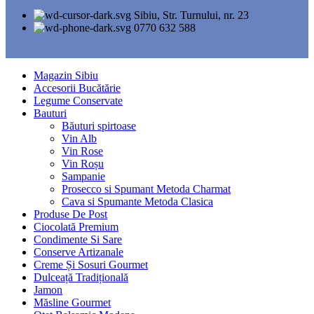
Sibiu, Str. Turnului, nr. 23
0770 632 588
Magazin Sibiu
Accesorii Bucătărie
Legume Conservate
Bauturi
Băuturi spirtoase
Vin Alb
Vin Rose
Vin Roșu
Sampanie
Prosecco si Spumant Metoda Charmat
Cava si Spumante Metoda Clasica
Produse De Post
Ciocolată Premium
Condimente Si Sare
Conserve Artizanale
Creme Și Sosuri Gourmet
Dulceață Tradițională
Jamon
Măsline Gourmet