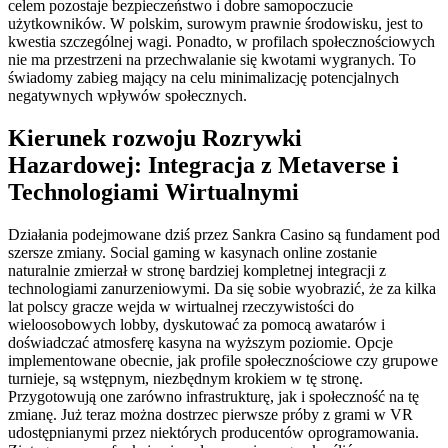
celem pozostaje bezpieczeństwo i dobre samopoczucie
użytkowników. W polskim, surowym prawnie środowisku, jest to
kwestia szczególnej wagi. Ponadto, w profilach społecznościowych
nie ma przestrzeni na przechwalanie się kwotami wygranych. To
świadomy zabieg mający na celu minimalizację potencjalnych
negatywnych wpływów społecznych.
Kierunek rozwoju Rozrywki
Hazardowej: Integracja z Metaverse i
Technologiami Wirtualnymi
Działania podejmowane dziś przez Sankra Casino są fundament pod
szersze zmiany. Social gaming w kasynach online zostanie
naturalnie zmierzał w stronę bardziej kompletnej integracji z
technologiami zanurzeniowymi. Da się sobie wyobrazić, że za kilka
lat polscy gracze wejda w wirtualnej rzeczywistości do
wieloosobowych lobby, dyskutować za pomocą awatarów i
doświadczać atmosferę kasyna na wyższym poziomie. Opcje
implementowane obecnie, jak profile społecznościowe czy grupowe
turnieje, są wstępnym, niezbędnym krokiem w tę stronę.
Przygotowują one zarówno infrastrukturę, jak i społeczność na tę
zmianę. Już teraz można dostrzec pierwsze próby z grami w VR
udostępnianymi przez niektórych producentów oprogramowania.