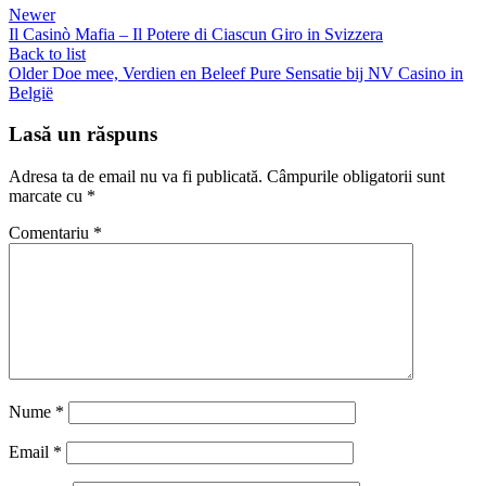
Newer
Il Casinò Mafia – Il Potere di Ciascun Giro in Svizzera
Back to list
Older
Doe mee, Verdien en Beleef Pure Sensatie bij NV Casino in
België
Lasă un răspuns
Adresa ta de email nu va fi publicată.
Câmpurile obligatorii sunt
marcate cu
*
Comentariu
*
Nume
*
Email
*