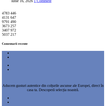
iunie 16, 2026
1 Comment
4783
446
4131
647
9791
490
3673
257
3407
972
5037
217
Comentarii recente
Aducem gusturi autentice din colțurile ascunse ale Europei, direct în
casa ta. Descoperă selecția noastră.