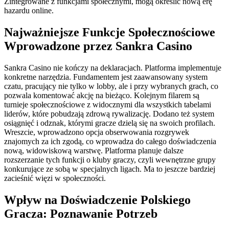
Zintegrowane z funkcjami społecznymi, mogą określić nową erę
hazardu online.
Najważniejsze Funkcje Społecznościowe
Wprowadzone przez Sankra Casino
Sankra Casino nie kończy na deklaracjach. Platforma implementuje
konkretne narzędzia. Fundamentem jest zaawansowany system
czatu, pracujący nie tylko w lobby, ale i przy wybranych grach, co
pozwala komentować akcję na bieżąco. Kolejnym filarem są
turnieje społecznościowe z widocznymi dla wszystkich tabelami
liderów, które pobudzają zdrową rywalizację. Dodano też system
osiągnięć i odznak, którymi gracze dzielą się na swoich profilach.
Wreszcie, wprowadzono opcja obserwowania rozgrywek
znajomych za ich zgodą, co wprowadza do całego doświadczenia
nową, widowiskową warstwę. Platforma planuje dalsze
rozszerzanie tych funkcji o kluby graczy, czyli wewnętrzne grupy
konkurujące ze sobą w specjalnych ligach. Ma to jeszcze bardziej
zacieśnić więzi w społeczności.
Wpływ na Doświadczenie Polskiego
Gracza: Poznawanie Potrzeb