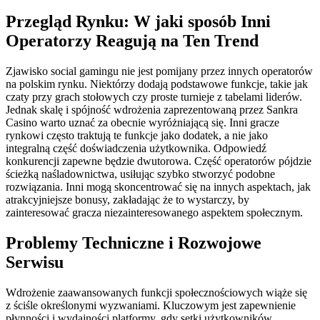
Przegląd Rynku: W jaki sposób Inni
Operatorzy Reagują na Ten Trend
Zjawisko social gamingu nie jest pomijany przez innych operatorów
na polskim rynku. Niektórzy dodają podstawowe funkcje, takie jak
czaty przy grach stołowych czy proste turnieje z tabelami liderów.
Jednak skalę i spójność wdrożenia zaprezentowaną przez Sankra
Casino warto uznać za obecnie wyróżniającą się. Inni gracze
rynkowi często traktują te funkcje jako dodatek, a nie jako
integralną część doświadczenia użytkownika. Odpowiedź
konkurencji zapewne będzie dwutorowa. Część operatorów pójdzie
ścieżką naśladownictwa, usiłując szybko stworzyć podobne
rozwiązania. Inni mogą skoncentrować się na innych aspektach, jak
atrakcyjniejsze bonusy, zakładając że to wystarczy, by
zainteresować gracza niezainteresowanego aspektem społecznym.
Problemy Techniczne i Rozwojowe
Serwisu
Wdrożenie zaawansowanych funkcji społecznościowych wiąże się
z ściśle określonymi wyzwaniami. Kluczowym jest zapewnienie
płynności i wydajności platformy, gdy setki użytkowników