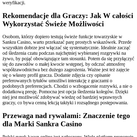
weryfikacji.
Rekomendacje dla Graczy: Jak W całości
Wykorzystać Świeże Możliwości
Osobom, którzy dopiero testują świeże funkcje towarzyskie w
Sankra Casino, warto przekazać parę prostych wskazówek. Przede
wszystkim dobrze jest włączać się systematycznie. Idealnie zacząć
od śledzenia czatu podczas najchętniej wybieranej rozgrywki na
żywo, by pojąć obowiązujące tam stosunki. Potem da się przyłączyć
się do zawodów o małej kwocie wstępnej, by odczuć atmosferę
współzawodnictwa bez dużego zagrożenia. Ważne jest też zajęcie
się o własny profil gracza. Dodanie zdjęcia czy opisanie
preferowanych tytułów umożliwi interakcję z graczami o
podobnych preferencjach. Chodzi o wzbogacenie rozrywki, a nie o
dodatkową presję. Pomocna jest opcja śledzenia kolegów. Dzięki
niej jest możliwość zdobywać wiedzę od bardziej wprawnych
graczy, co bywa cenną lekcją taktyki i rozsądnego postępowania.
Przewaga nad rywalami: Znaczenie tego
dla Marki Sankra Casino
Polski rynek kasyn online jest zatłoczony. Wiele platform proponuje