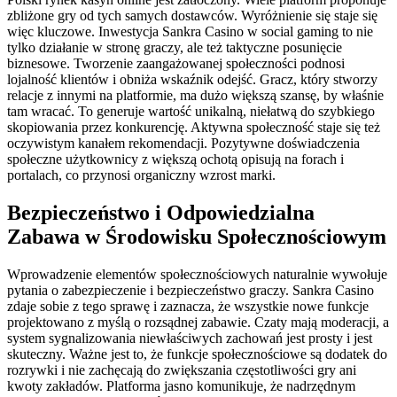
zbliżone gry od tych samych dostawców. Wyróżnienie się staje się
więc kluczowe. Inwestycja Sankra Casino w social gaming to nie
tylko działanie w stronę graczy, ale też taktyczne posunięcie
biznesowe. Tworzenie zaangażowanej społeczności podnosi
lojalność klientów i obniża wskaźnik odejść. Gracz, który stworzy
relacje z innymi na platformie, ma dużo większą szansę, by właśnie
tam wracać. To generuje wartość unikalną, niełatwą do szybkiego
skopiowania przez konkurencję. Aktywna społeczność staje się też
oczywistym kanałem rekomendacji. Pozytywne doświadczenia
społeczne użytkownicy z większą ochotą opisują na forach i
portalach, co przynosi organiczny wzrost marki.
Bezpieczeństwo i Odpowiedzialna
Zabawa w Środowisku Społecznościowym
Wprowadzenie elementów społecznościowych naturalnie wywołuje
pytania o zabezpieczenie i bezpieczeństwo graczy. Sankra Casino
zdaje sobie z tego sprawę i zaznacza, że wszystkie nowe funkcje
projektowano z myślą o rozsądnej zabawie. Czaty mają moderacji, a
system sygnalizowania niewłaściwych zachowań jest prosty i jest
skuteczny. Ważne jest to, że funkcje społecznościowe są dodatek do
rozrywki i nie zachęcają do zwiększania częstotliwości gry ani
kwoty zakładów. Platforma jasno komunikuje, że nadrzędnym