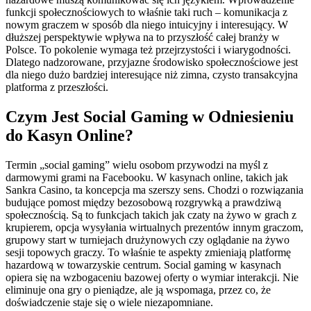
funkcji społecznościowych to właśnie taki ruch – komunikacja z
nowym graczem w sposób dla niego intuicyjny i interesujący. W
dłuższej perspektywie wpływa na to przyszłość całej branży w
Polsce. To pokolenie wymaga też przejrzystości i wiarygodności.
Dlatego nadzorowane, przyjazne środowisko społecznościowe jest
dla niego dużo bardziej interesujące niż zimna, czysto transakcyjna
platforma z przeszłości.
Czym Jest Social Gaming w Odniesieniu
do Kasyn Online?
Termin „social gaming” wielu osobom przywodzi na myśl z
darmowymi grami na Facebooku. W kasynach online, takich jak
Sankra Casino, ta koncepcja ma szerszy sens. Chodzi o rozwiązania
budujące pomost między bezosobową rozgrywką a prawdziwą
społecznością. Są to funkcjach takich jak czaty na żywo w grach z
krupierem, opcja wysyłania wirtualnych prezentów innym graczom,
grupowy start w turniejach drużynowych czy oglądanie na żywo
sesji topowych graczy. To właśnie te aspekty zmieniają platformę
hazardową w towarzyskie centrum. Social gaming w kasynach
opiera się na wzbogaceniu bazowej oferty o wymiar interakcji. Nie
eliminuje ona gry o pieniądze, ale ją wspomaga, przez co, że
doświadczenie staje się o wiele niezapomniane.