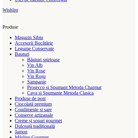
Wishlist
Produse
Magazin Sibiu
Accesorii Bucătărie
Legume Conservate
Bauturi
Băuturi spirtoase
Vin Alb
Vin Rose
Vin Roșu
Sampanie
Prosecco si Spumant Metoda Charmat
Cava si Spumante Metoda Clasica
Produse de post
Ciocolată premium
Condimente si sare
Conserve artizanale
Creme și sosuri gourmet
Dulceață tradițională
Jamon
Măsline Gourmet