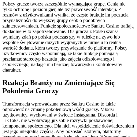
Polscy gracze tworzą szczególnie wymagającą grupę. Cenią nie
tylko ochronę i poziom gier, ale też prawdziwość interakcji. Z
rozmów z użytkownikami wynika, że często brakuje im poczucia
przynależności do większej grupy osób o podobnych
zainteresowaniach. Funkcje społecznościowe Sankra Casino trafiają
dokładnie w to zapotrzebowanie. Dla gracza z Polski szansa
wymiany zdań po polsku podczas gry w ruletkę na żywo lub
wspólne świętowanie dużych wygranych w turnieju to realna
wartość dodana, która tworzy przywiązanie do platformy. Polscy
użytkownicy często wspominają, że takie funkcje pomagają
przełamać stereotyp hazardu jako zajęcia odizolowanego i
aspołecznego, nadając mu bardziej towarzyski i kontrolowany
charakter.
Reakcja Branży na Zmieniające Się
Pokolenia Graczy
Transformacja wprowadzana przez Sankra Casino to także
odpowiedź na zmianę pokoleniową wśród graczy. Młodsi
użytkownicy, wychowani w świecie Instagrama, Discorda i
TikToka, nie wyobrażają już sobie rozrywki pozbawionej
komponentu społecznego. Dla nich współdzielenie doświadczeniem
jest jego integralną częścią. Aby pozostać istotnym, platformy
hazardowe muszą komunikować się ich językiem. Wprowadzenie