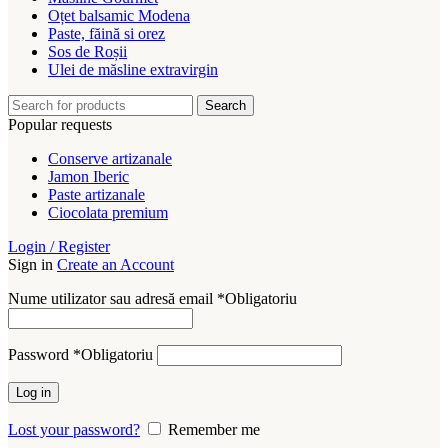
Oțet balsamic Modena
Paste, făină si orez
Sos de Roșii
Ulei de măsline extravirgin
Search
Popular requests
Conserve artizanale
Jamon Iberic
Paste artizanale
Ciocolata premium
Login / Register
Sign in
Create an Account
Nume utilizator sau adresă email
*
Obligatoriu
Password
*
Obligatoriu
Log in
Lost your password?
Remember me