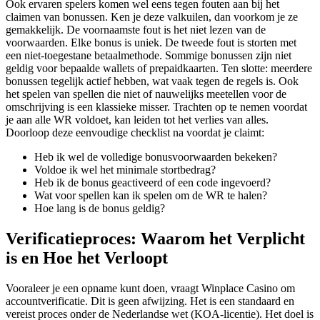
Ook ervaren spelers komen wel eens tegen fouten aan bij het
claimen van bonussen. Ken je deze valkuilen, dan voorkom je ze
gemakkelijk. De voornaamste fout is het niet lezen van de
voorwaarden. Elke bonus is uniek. De tweede fout is storten met
een niet-toegestane betaalmethode. Sommige bonussen zijn niet
geldig voor bepaalde wallets of prepaidkaarten. Ten slotte: meerdere
bonussen tegelijk actief hebben, wat vaak tegen de regels is. Ook
het spelen van spellen die niet of nauwelijks meetellen voor de
omschrijving is een klassieke misser. Trachten op te nemen voordat
je aan alle WR voldoet, kan leiden tot het verlies van alles.
Doorloop deze eenvoudige checklist na voordat je claimt:
Heb ik wel de volledige bonusvoorwaarden bekeken?
Voldoe ik wel het minimale stortbedrag?
Heb ik de bonus geactiveerd of een code ingevoerd?
Wat voor spellen kan ik spelen om de WR te halen?
Hoe lang is de bonus geldig?
Verificatieproces: Waarom het Verplicht
is en Hoe het Verloopt
Vooraleer je een opname kunt doen, vraagt Winplace Casino om
accountverificatie. Dit is geen afwijzing. Het is een standaard en
vereist proces onder de Nederlandse wet (KOA-licentie). Het doel is