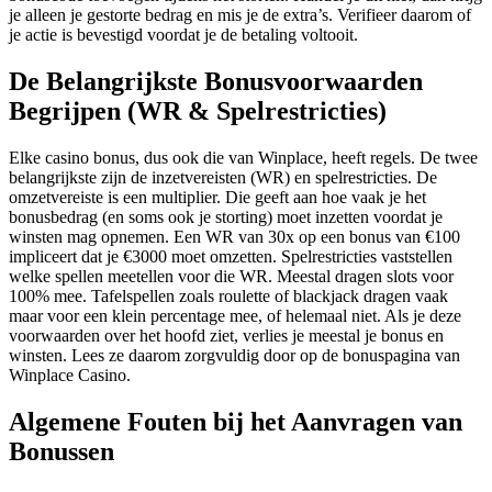
je alleen je gestorte bedrag en mis je de extra’s. Verifieer daarom of
je actie is bevestigd voordat je de betaling voltooit.
De Belangrijkste Bonusvoorwaarden
Begrijpen (WR & Spelrestricties)
Elke casino bonus, dus ook die van Winplace, heeft regels. De twee
belangrijkste zijn de inzetvereisten (WR) en spelrestricties. De
omzetvereiste is een multiplier. Die geeft aan hoe vaak je het
bonusbedrag (en soms ook je storting) moet inzetten voordat je
winsten mag opnemen. Een WR van 30x op een bonus van €100
impliceert dat je €3000 moet omzetten. Spelrestricties vaststellen
welke spellen meetellen voor die WR. Meestal dragen slots voor
100% mee. Tafelspellen zoals roulette of blackjack dragen vaak
maar voor een klein percentage mee, of helemaal niet. Als je deze
voorwaarden over het hoofd ziet, verlies je meestal je bonus en
winsten. Lees ze daarom zorgvuldig door op de bonuspagina van
Winplace Casino.
Algemene Fouten bij het Aanvragen van
Bonussen