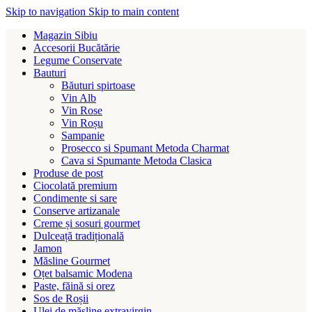
Skip to navigation
Skip to main content
Magazin Sibiu
Accesorii Bucătărie
Legume Conservate
Bauturi
Băuturi spirtoase
Vin Alb
Vin Rose
Vin Roșu
Sampanie
Prosecco si Spumant Metoda Charmat
Cava si Spumante Metoda Clasica
Produse de post
Ciocolată premium
Condimente si sare
Conserve artizanale
Creme și sosuri gourmet
Dulceață tradițională
Jamon
Măsline Gourmet
Oțet balsamic Modena
Paste, făină si orez
Sos de Roșii
Ulei de măsline extravirgin