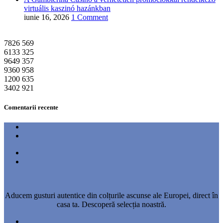
virtuális kaszinó hazánkban
iunie 16, 2026
1 Comment
7826
569
6133
325
9649
357
9360
958
1200
635
3402
921
Comentarii recente
Aducem gusturi autentice din colțurile ascunse ale Europei, direct în
casa ta. Descoperă selecția noastră.