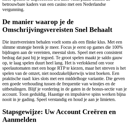
betrouwbare kaders van een casino met een Nederlandse
vergunning.
De manier waarop je de
Omschrijvingsvereisten Snel Behaalt
Die inzetvereisten behalen voelt soms als een flinke klus. Met een
slimme strategie bereik je meer. Focus je eerst op games die 100%
bijdragen aan de vereisten, meestal slots. Speel met een consistent
bedrag dat past bij je tegoed. Te groot spelen maakt je saldo gauw
op, te laag spelen duurt heel lang. Het is verlokkend om voor
speelautomaten met een hoge RTP te kiezen, maar het streven is het
spelen van de omzet, niet noodzakelijkerwijs winst boeken. Een
praktische raad: kies slots met een middelhoge variantie. Die geven
een goede verhouding tussen de frequentie van winstjes en de
uitbetalingen. Blijf je vordering in de gaten in de bonus-sectie van je
account. Toon geduldig. Haastige en impulsieve spins werken bijna
nooit in je gading. Speel verstandig en houd je aan je limieten.
Stapsgewijze: Uw Account Creëren en
Aanmelden