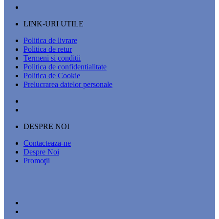
LINK-URI UTILE
Politica de livrare
Politica de retur
Termeni si conditii
Politica de confidentialitate
Politica de Cookie
Prelucrarea datelor personale
DESPRE NOI
Contacteaza-ne
Despre Noi
Promoţii