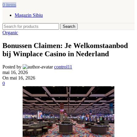
0
items
Magazin Sibiu
Search
Organic
Bonussen Claimen: Je Welkomstaanbod
bij Winplace Casino in Nederland
Posted by
control11
mai 16, 2026
On mai 16, 2026
0