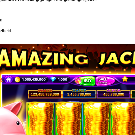
n.
elheid.