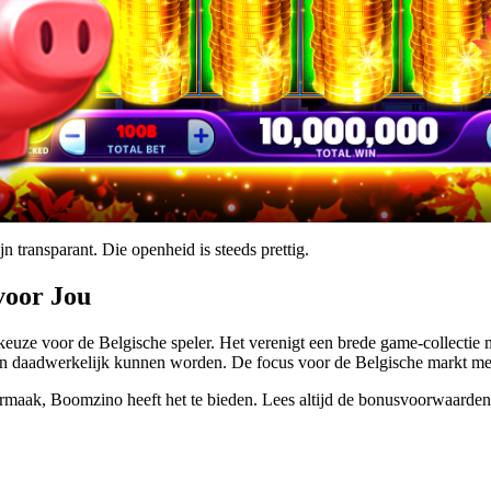
 transparant. Die openheid is steeds prettig.
voor Jou
ze voor de Belgische speler. Het verenigt een brede game-collectie met 
en daadwerkelijk kunnen worden. De focus voor de Belgische markt merk
rmaak, Boomzino heeft het te bieden. Lees altijd de bonusvoorwaarden