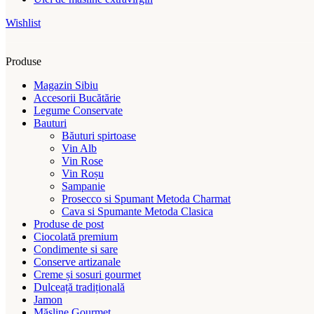
Wishlist
Produse
Magazin Sibiu
Accesorii Bucătărie
Legume Conservate
Bauturi
Băuturi spirtoase
Vin Alb
Vin Rose
Vin Roșu
Sampanie
Prosecco si Spumant Metoda Charmat
Cava si Spumante Metoda Clasica
Produse de post
Ciocolată premium
Condimente si sare
Conserve artizanale
Creme și sosuri gourmet
Dulceață tradițională
Jamon
Măsline Gourmet