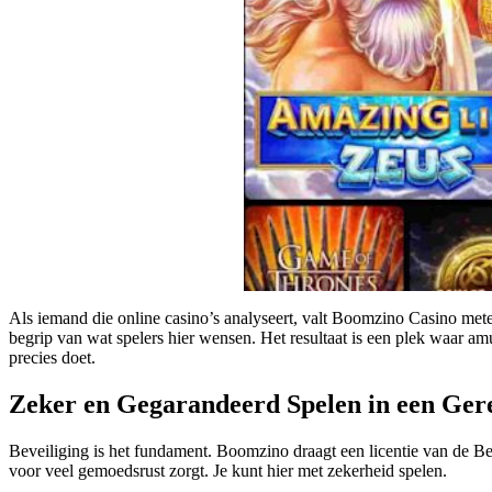
Als iemand die online casino’s analyseert, valt Boomzino Casino met
begrip van wat spelers hier wensen. Het resultaat is een plek waar 
precies doet.
Zeker en Gegarandeerd Spelen in een Ge
Beveiliging is het fundament. Boomzino draagt een licentie van de Bel
voor veel gemoedsrust zorgt. Je kunt hier met zekerheid spelen.