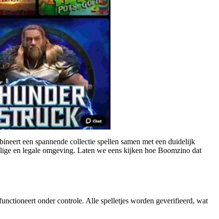
bineert een spannende collectie spellen samen met een duidelijk
ilige en legale omgeving. Laten we eens kijken hoe Boomzino dat
unctioneert onder controle. Alle spelletjes worden geverifieerd, wat