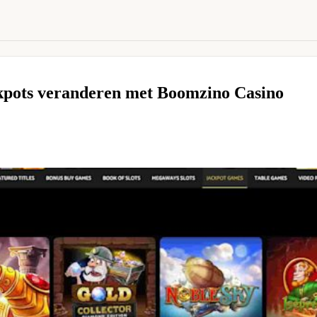
ckpots veranderen met Boomzino Casino