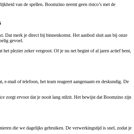
lijkheid van de spellen. Boomzino neemt geen risico’s met de
s
t. Dat merk je direct bij binnenkomst. Het aanbod sluit aan bij onze
pelig gevoel.
 het plezier zeker vergroot. Of je nu net begint of al jaren actief bent,
at, e-mail of telefoon, het team reageert aangenaam en deskundig. De
 zorgt ervoor dat je nooit lang stilzit. Het bewijst dat Boomzino zijn
eren die we dagelijks gebruiken. De verwerkingstijd is snel, zodat je